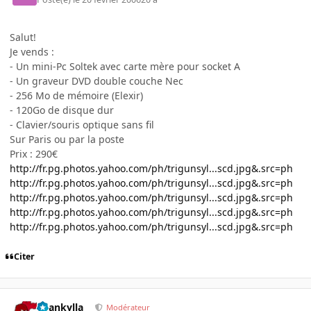
Salut!
Je vends :
- Un mini-Pc Soltek avec carte mère pour socket A
- Un graveur DVD double couche Nec
- 256 Mo de mémoire (Elexir)
- 120Go de disque dur
- Clavier/souris optique sans fil
Sur Paris ou par la poste
Prix : 290€
http://fr.pg.photos.yahoo.com/ph/trigunsyl...scd.jpg&.src=ph
http://fr.pg.photos.yahoo.com/ph/trigunsyl...scd.jpg&.src=ph
http://fr.pg.photos.yahoo.com/ph/trigunsyl...scd.jpg&.src=ph
http://fr.pg.photos.yahoo.com/ph/trigunsyl...scd.jpg&.src=ph
http://fr.pg.photos.yahoo.com/ph/trigunsyl...scd.jpg&.src=ph
Citer
beankylla
Modérateur