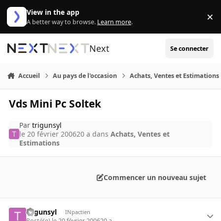
Aller au contenu
View in the app
×
Di
A better way to browse.
Learn more
.
Next
Se connecter
Accueil
Au pays de l'occasion
Achats, Ventes et Estimations
Vds Mini Pc Soltek
Par
trigunsyl
le 20 février 2006
20 a
dans
Achats, Ventes et
Estimations
Commencer un nouveau sujet
trigunsyl
INpactien
Posté(e)
le 20 février 2006
20 a