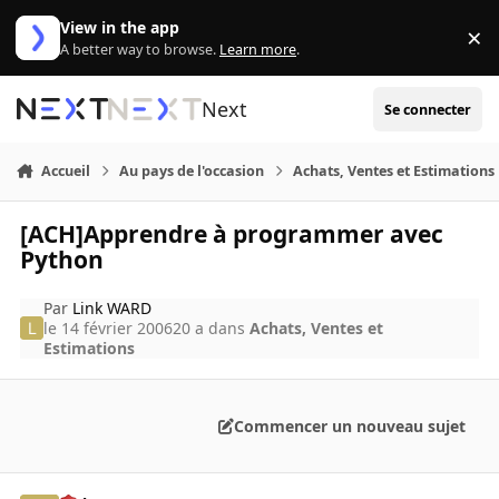
Aller au contenu
View in the app
×
Di
A better way to browse.
Learn more
.
Next
Se connecter
Accueil
Au pays de l'occasion
Achats, Ventes et Estimations
[ACH]Apprendre à programmer avec
Python
Par
Link WARD
le 14 février 2006
20 a
dans
Achats, Ventes et
Estimations
Commencer un nouveau sujet