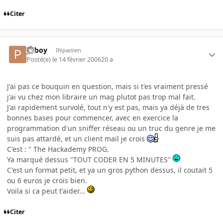
Citer
pcboy
INpactien
Posté(e)
le 14 février 2006
20 a
J'ai pas ce bouquin en question, mais si t'es vraiment pressé
j'ai vu chez mon libraire un mag plutot pas trop mal fait.
J'ai rapidement survolé, tout n'y est pas, mais ya déjà de tres
bonnes bases pour commencer, avec en exercice la
programmation d'un sniffer réseau ou un truc du genre je me
suis pas attardé, et un client mail je crois
C'est : " The Hackademy PROG.
Ya marqué dessus "TOUT CODER EN 5 MINUTES"
C'est un format petit, et ya un gros python dessus, il coutait 5
ou 6 euros je crois bien.
Voila si ca peut t'aider...
Citer