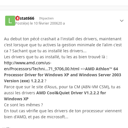
Lestat666
INpactien
Posté(e)
le 10 février 2006
20 a
Au debut ton pécé crashait a l'install des drivers, maintenant
c'est lorsque que tu actives la gestion minimale de l'alim c'est
ca ? Sachant que tu as installé les drivers...
Les drivers que tu as installé, tu les as bien trouvé là :
http://www.amd.com/us-
en/Processors/Techni...71_9706,00.html
=>
AMD Athlon™ 64
Processor Driver for Windows XP and Windows Server 2003
Version (exe) 1.2.2.2
?
Parce que sur le site d'Asus, pour ta CM (A8N-VM CSM), tu as
aussi les drivers
AMD Cool&Quiet Driver V1.2.2.2 for
Windows XP
Ce sont les mêmes ?
En tout cas vérifie que les drivers de ton processeur viennent
bien d'AMD, et pas de microsoft...