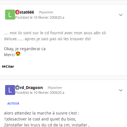
Lestat666
INpactien
Posté(e)
le 10 février 2006
20 a
.... moi ils sont sur le cd fournit avec mon asus a8n sli
deluxe...... apres je sais pas où les trouver dsl
Okay, je regarderai ca
Merci
Citer
Lord_Dragoon
INpactien
Posté(e)
le 10 février 2006
20 a
AUTEUR
alors attendez la marche à suivre c'est :
1)desactiver le cool and quiet du bios,
2)installer les trucs du cd de la cm, installer ,