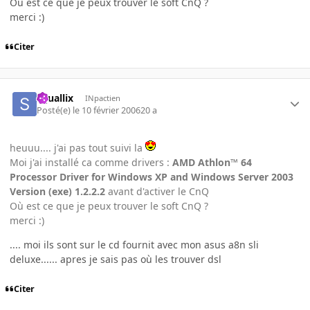
Où est ce que je peux trouver le soft CnQ ?
merci :)
Citer
squallix
INpactien
Posté(e)
le 10 février 2006
20 a
heuuu.... j'ai pas tout suivi la
Moi j'ai installé ca comme drivers :
AMD Athlon™ 64
Processor Driver for Windows XP and Windows Server 2003
Version (exe) 1.2.2.2
avant d'activer le CnQ
Où est ce que je peux trouver le soft CnQ ?
merci :)
.... moi ils sont sur le cd fournit avec mon asus a8n sli
deluxe...... apres je sais pas où les trouver dsl
Citer