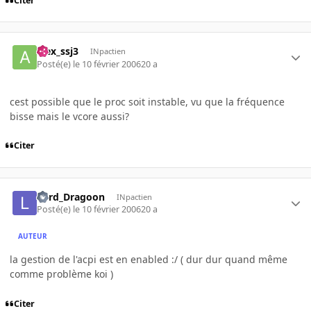
Citer
alex_ssj3
INpactien
Posté(e)
le 10 février 2006
20 a
cest possible que le proc soit instable, vu que la fréquence
bisse mais le vcore aussi?
Citer
Lord_Dragoon
INpactien
Posté(e)
le 10 février 2006
20 a
AUTEUR
la gestion de l'acpi est en enabled :/ ( dur dur quand même
comme problème koi )
Citer