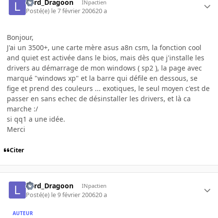
Lord_Dragoon
INpactien
Posté(e)
le 7 février 2006
20 a
Bonjour,
J'ai un 3500+, une carte mère asus a8n csm, la fonction cool
and quiet est activée dans le bios, mais dès que j'installe les
drivers au démarrage de mon windows ( sp2 ), la page avec
marqué "windows xp" et la barre qui défile en dessous, se
fige et prend des couleurs ... exotiques, le seul moyen c'est de
passer en sans echec de désinstaller les drivers, et là ca
marche :/
si qq1 a une idée.
Merci
Citer
Lord_Dragoon
INpactien
Posté(e)
le 9 février 2006
20 a
AUTEUR