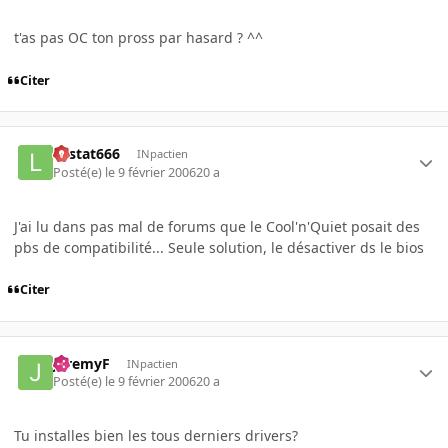
t'as pas OC ton pross par hasard ? ^^
Citer
Lestat666
INpactien
Posté(e)
le 9 février 2006
20 a
J'ai lu dans pas mal de forums que le Cool'n'Quiet posait des
pbs de compatibilité... Seule solution, le désactiver ds le bios
Citer
JeremyF
INpactien
Posté(e)
le 9 février 2006
20 a
Tu installes bien les tous derniers drivers?