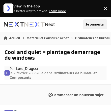
Aller au contenu
View in the app
×
Di
A better way to browse.
Learn more
.
Next
Se connecter
Accueil
Matériel et Conseils d'achat
Ordinateurs de bureau
Cool and quiet = plantage demarrage
de windows
Par
Lord_Dragoon
le 7 février 2006
20 a
dans
Ordinateurs de bureau et
Composants
Commencer un nouveau sujet