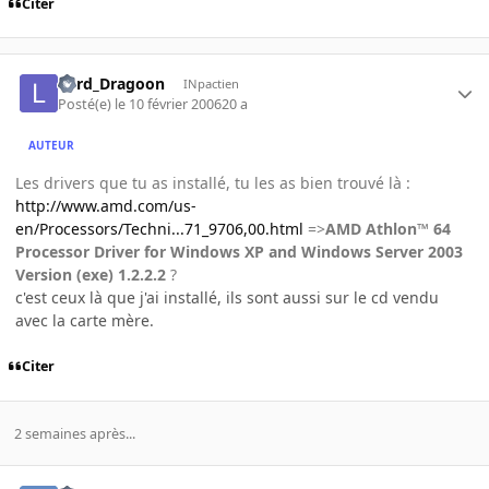
Citer
Lord_Dragoon
INpactien
Posté(e)
le 10 février 2006
20 a
AUTEUR
Les drivers que tu as installé, tu les as bien trouvé là :
http://www.amd.com/us-
en/Processors/Techni...71_9706,00.html
=>
AMD Athlon™ 64
Processor Driver for Windows XP and Windows Server 2003
Version (exe) 1.2.2.2
?
c'est ceux là que j'ai installé, ils sont aussi sur le cd vendu
avec la carte mère.
Citer
2 semaines après...