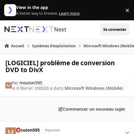
Aller au contenu
View in the app
×
Di
A better way to browse.
Learn more
.
Next
Se connecter
Accueil
Systèmes d'exploitation
Microsoft Windows (Mobile
[LOGICIEL] problème de conversion
DVD to DivX
Par
mouton595
le 6 février 2006
20 a
dans
Microsoft Windows (Mobile)
Commencer un nouveau sujet
mouton595
INpactien