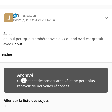
jufi
INpactien
Posté(e)
le 7 février 2006
20 a
Salut
oh, oui pourquoi s'embéter avec divx quand xvid est gratuit
avec
ripp-it
Citer
Archivé
Ce sujet est désormais archivé et ne peut plus
recevoir de nouvelles réponses.
Aller sur la liste des sujets