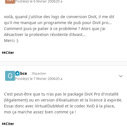
Posté(e)
le 6 février 2006
20 a
voilà, quand j'utilise des logs de conversion DivX, il me dit
qu'il me manque un programme de pub pour DivX pro...
Comment puis-je palier à ce problème ? Alors que j'ai
désactiver la protextion résidente d'Avast...
Merci :)
Citer
ggbce
INpactien
Posté(e)
le 7 février 2006
20 a
C'est peut-être que tu n'as pas le package DivX Pro d'installé
(légalement) ou en version d'évaluation et la licence à expirée.
Essai donc avec VirtualDubMod et le codec XviD à la place,
moi ça marche assez bien comme ça !
Citer