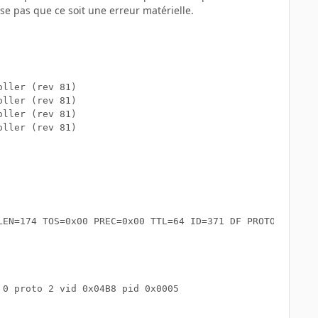
se pas que ce soit une erreur matérielle.
ller (rev 81)

ller (rev 81)

ller (rev 81)

ller (rev 81)

LEN=174 TOS=0x00 PREC=0x00 TTL=64 ID=371 DF PROTO=UDP SPT
0 proto 2 vid 0x04B8 pid 0x0005
