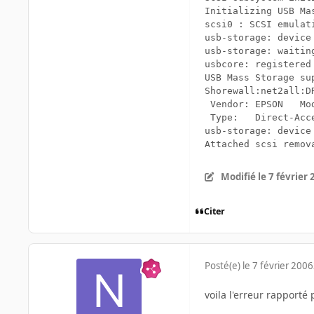
Initializing USB Mas
scsi0 : SCSI emulat
usb-storage: device 
usb-storage: waitin
usbcore: registered
USB Mass Storage sup
Shorewall:net2all:D
 Vendor: EPSON	 Model: SP 915 Storage	Rev: 1.10

 Type:   Direct-Access					  ANSI SCSI revisio
usb-storage: device 
Modifié
le 7 février
Citer
Posté(e)
le 7 février 2006
voila l'erreur rapporté 