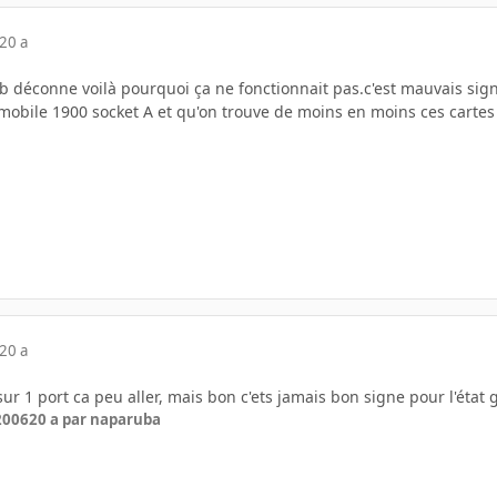
20 a
b déconne voilà pourquoi ça ne fonctionnait pas.c'est mauvais sig
 mobile 1900 socket A et qu'on trouve de moins en moins ces cartes o
20 a
ur 1 port ca peu aller, mais bon c'ets jamais bon signe pour l'état 
 2006
20 a
par naparuba