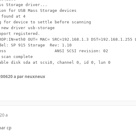
s Storage driver...

ion for USB Mass Storage devices

found at 4

g for device to settle before scanning

 new driver usb-storage

port registered.

ROP:IN=eth0 OUT= MAC= SRC=192.168.1.3 DST=192.168.1.255 L
n: 02

scan complete

 2006
20 a
par neuxneux
20 a
par cp