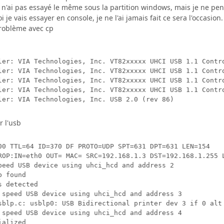
 n'ai pas essayé le même sous la partition windows, mais je ne pen
 je vais essayer en console, je ne l'ai jamais fait ce sera l'occasion.
roblème avec cp
ler: VIA Technologies, Inc. VT82xxxxx UHCI USB 1.1 Contro
ler: VIA Technologies, Inc. VT82xxxxx UHCI USB 1.1 Contro
ler: VIA Technologies, Inc. VT82xxxxx UHCI USB 1.1 Contro
ler: VIA Technologies, Inc. VT82xxxxx UHCI USB 1.1 Contro
r l'usb
00 TTL=64 ID=370 DF PROTO=UDP SPT=631 DPT=631 LEN=154

ROP:IN=eth0 OUT= MAC= SRC=192.168.1.3 DST=192.168.1.255 
peed USB device using uhci_hcd and address 2

 found

 detected

 speed USB device using uhci_hcd and address 3

sblp.c: usblp0: USB Bidirectional printer dev 3 if 0 alt 
 speed USB device using uhci_hcd and address 4

alized
