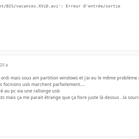
nt/BIS/vacances.XViD.avi': Erreur d'entrée/sortie
20 a
e ordi mais sous am partition windows et j'ai eu le même problèm
s focnions usb marchent parfaitement....
ié au pc via une rallonge usb
tests mais ça me parait étrange que ça foire juste là dessus ..la sou