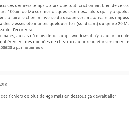
oucis ces derniers temps... alors que tout fonctionnait bien de ce co
urs 100ain de Mo sur mes disques externes... alors qu'il y a quelqu
ens à faire le chemin inverse du disque vers ma,driva mais impossib
 des viesses étonnantes quelques fois (soi disant) du genre 20 Mo/
ible d'écrirer sur .....
ormatés, au cas où mais depuis unpc windows il n'y a aucun problème 
égulièrement des données de chez moi au bureau et inversement et j
 2006
20 a
par neuxneux
20 a
e des fichiers de plus de 4go mais en dessous ça devrait aller