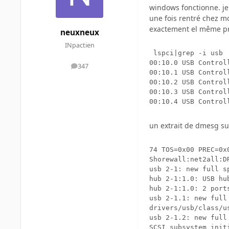
windows fonctionne. je
une fois rentré chez moi
exactement el même p
neuxneux
INpactien
 lspci|grep -i usb

00:10.0 USB Control
347
messages
00:10.1 USB Control
00:10.2 USB Control
00:10.3 USB Control
un extrait de dmesg su
74 TOS=0x00 PREC=0x
Shorewall:net2all:D
usb 2-1: new full s
hub 2-1:1.0: USB hub
hub 2-1:1.0: 2 ports
usb 2-1.1: new full
drivers/usb/class/u
usb 2-1.2: new full
SCSI subsystem initi