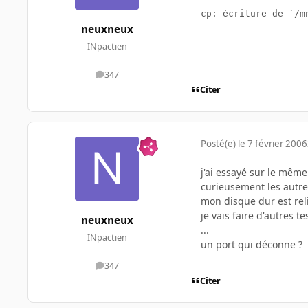
cp: écriture de `/m
neuxneux
INpactien
347
messages
Citer
Posté(e)
le 7 février 2006
j'ai essayé sur le mêm
curieusement les autre
mon disque dur est rel
je vais faire d'autres 
neuxneux
...
INpactien
un port qui déconne ?
347
messages
Citer