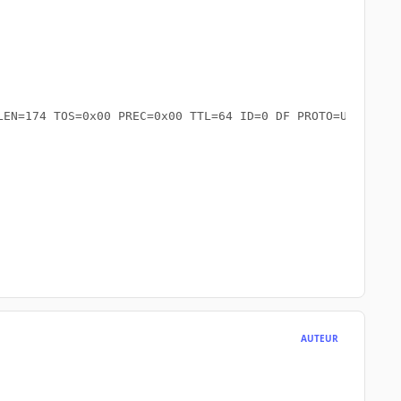
EN=174 TOS=0x00 PREC=0x00 TTL=64 ID=0 DF PROTO=UDP SPT=6
AUTEUR