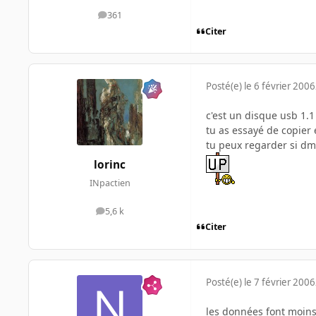
361
messages
Citer
Posté(e)
le 6 février 2006
c'est un disque usb 1.1
tu as essayé de copier 
tu peux regarder si dm
lorinc
INpactien
5,6 k
messages
Citer
Posté(e)
le 7 février 2006
les données font moins