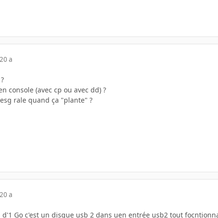
20 a
 ?
en console (avec cp ou avec dd) ?
esg rale quand ça "plante" ?
20 a
 d'1 Go c'est un disque usb 2 dans uen entrée usb2 tout focntion