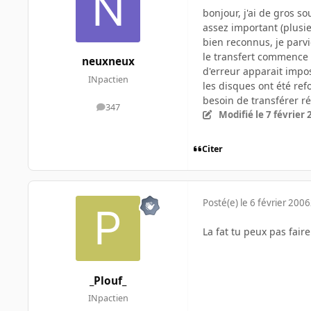
bonjour, j'ai de gros s
assez important (plusie
bien reconnus, je parvi
le transfert commence à
neuxneux
d'erreur apparait imposs
INpactien
les disques ont été ref
besoin de transférer r
347
messages
Modifié
le 7 février
Citer
Posté(e)
le 6 février 2006
La fat tu peux pas fair
_Plouf_
INpactien