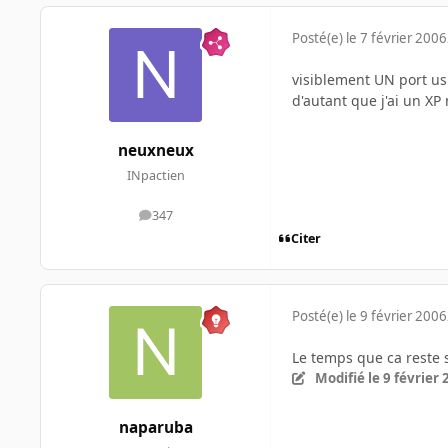
Posté(e)
le 7 février 2006
visiblement UN port us
d'autant que j'ai un XP
neuxneux
INpactien
347
messages
Citer
Posté(e)
le 9 février 2006
Le temps que ca reste s
Modifié
le 9 février
naparuba