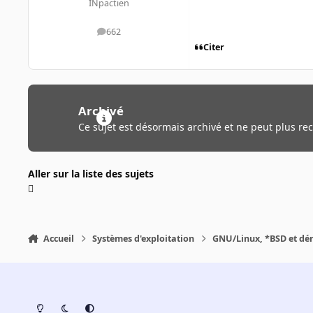
INpactien
662
messages
Citer
Archivé
Ce sujet est désormais archivé et ne peut plus re
Aller sur la liste des sujets
Accueil
Systèmes d'exploitation
GNU/Linux, *BSD et dé
Light Mode
Dark Mode
System Preference