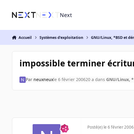
Aller au contenu
Next
Accueil
Systèmes d'exploitation
GNU/Linux, *BSD et dé
impossible terminer écrit
Par
neuxneux
le 6 février 2006
20 a
dans
GNU/Linux, *
Posté(e)
le 6 février 2006