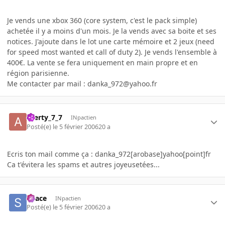
Je vends une xbox 360 (core system, c'est le pack simple)
achetée il y a moins d'un mois. Je la vends avec sa boite et ses
notices. J'ajoute dans le lot une carte mémoire et 2 jeux (need
for speed most wanted et call of duty 2). Je vends l'ensemble à
400€. La vente se fera uniquement en main propre et en
région parisienne.
Me contacter par mail : danka_972@yahoo.fr
azerty_7_7
INpactien
Posté(e)
le 5 février 2006
20 a
Ecris ton mail comme ça : danka_972[arobase]yahoo[point]fr
Ca t'évitera les spams et autres joyeusetées...
Space
INpactien
Posté(e)
le 5 février 2006
20 a