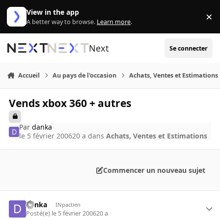
Aller au contenu
View in the app
×
Di
A better way to browse.
Learn more
.
Next
Se connecter
Accueil
Au pays de l'occasion
Achats, Ventes et Estimations
Vends xbox 360 + autres
Par
danka
le 5 février 2006
20 a
dans
Achats, Ventes et Estimations
Commencer un nouveau sujet
danka
INpactien
Posté(e)
le 5 février 2006
20 a