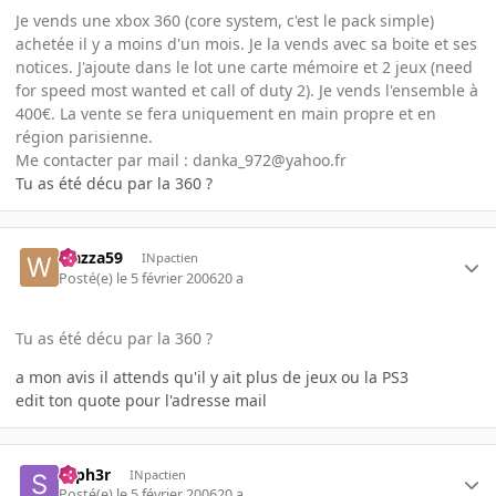
Je vends une xbox 360 (core system, c'est le pack simple)
achetée il y a moins d'un mois. Je la vends avec sa boite et ses
notices. J'ajoute dans le lot une carte mémoire et 2 jeux (need
for speed most wanted et call of duty 2). Je vends l'ensemble à
400€. La vente se fera uniquement en main propre et en
région parisienne.
Me contacter par mail : danka_972@yahoo.fr
Tu as été décu par la 360 ?
wazza59
INpactien
Posté(e)
le 5 février 2006
20 a
Tu as été décu par la 360 ?
a mon avis il attends qu'il y ait plus de jeux ou la PS3
edit ton quote pour l'adresse mail
syph3r
INpactien
Posté(e)
le 5 février 2006
20 a