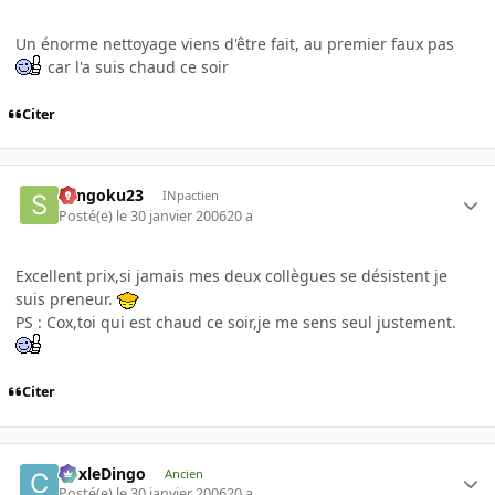
Un énorme nettoyage viens d'être fait, au premier faux pas
car l'a suis chaud ce soir
Citer
Sangoku23
INpactien
Posté(e)
le 30 janvier 2006
20 a
Excellent prix,si jamais mes deux collègues se désistent je
suis preneur.
PS : Cox,toi qui est chaud ce soir,je me sens seul justement.
Citer
CoxleDingo
Ancien
Posté(e)
le 30 janvier 2006
20 a