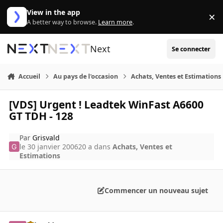
Aller au contenu
View in the app
×
Di
A better way to browse.
Learn more
.
Next
Se connecter
Accueil
Au pays de l'occasion
Achats, Ventes et Estimations
[VDS] Urgent ! Leadtek WinFast A6600
GT TDH - 128
Par
Grisvald
le 30 janvier 2006
20 a
dans
Achats, Ventes et
Estimations
Commencer un nouveau sujet