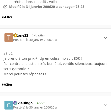
je le précise dans cet edit . voila
Modifié
le 31 janvier 2006
20 a
par sagem75-23
Citer
tetane22
INpactien
Posté(e)
le 30 janvier 2006
20 a
Salut,
Je prend à ton prix + fdp en colissimo spit 85€ !
Par contre elle est en trés bon état, ventilo silencieux, toujours
sous garantie ?
Merci pour tes réponses !
Citer
CoxleDingo
Ancien
Posté(e)
le 30 janvier 2006
20 a