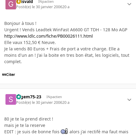
Grisvald
INpactien
Posté(e)
le 30 janvier 2006
20 a
Bonjour à tous !
Urgent ! Vends Leadtek WinFast A6600 GT TDH - 128 Mo AGP
http://www.ldlc.com/fiche/PB00026111.html
Elle vaux 152,50 € Neuve.
Je la vends 80 Euros + Frais de port a votre charge. Elle a
moins d'un an ! J'ai la boite en tres bon état, les logiciels, tout
complet.
Citer
sagem75-23
INpactien
Posté(e)
le 30 janvier 2006
20 a
80 je te la prend direct !
mais je te la reserve
EDIT : je suis de bonne fois
alors j'ai rectifé ma faut mais