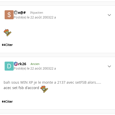
#$e@#
INpactien
Posté(e)
le 22 août 2003
22 a
Citer
Dark26
Ancien
Posté(e)
le 22 août 2003
22 a
bah sous WIN XP je le monte a 2137 avec setFSB alors.....
acec set fsb d'accord
Citer