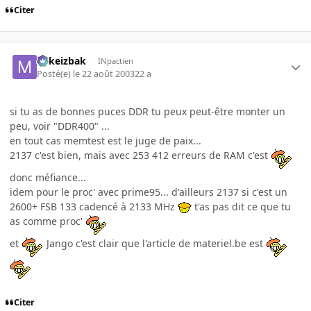
Citer
Mikeizbak
INpactien
Posté(e)
le 22 août 2003
22 a
si tu as de bonnes puces DDR tu peux peut-être monter un
peu, voir "DDR400" ...
en tout cas memtest est le juge de paix...
2137 c'est bien, mais avec 253 412 erreurs de RAM c'est
donc méfiance...
idem pour le proc' avec prime95... d'ailleurs 2137 si c'est un
2600+ FSB 133 cadencé à 2133 MHz
t'as pas dit ce que tu
as comme proc'
et
Jango c'est clair que l'article de materiel.be est
Citer