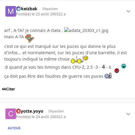
Mikeizbak
INpactien
Posté(e)
le 23 août 2003
22 a
arf , A-TA? je connais A-Data :
mais A-TA
c'est ce qui est marqué sur les puces qui donne le plus
d'infos... et normalement, sur les puces d'une barrette, il est
toujours indiqué la même chose
4
:8 quand je vois tes timings dans CPU-Z, 2.5 -3 -
- 6
ça doit pas être des foudres de guerre ces puces
Citer
coyotte.yoyo
INpactien
Posté(e)
le 24 août 2003
22 a
AUTEUR