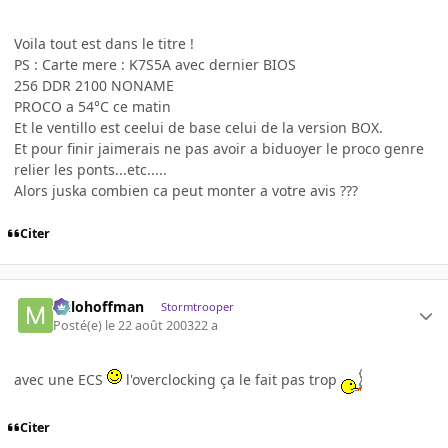
Voila tout est dans le titre !
PS : Carte mere : K7S5A avec dernier BIOS
256 DDR 2100 NONAME
PROCO a 54°C ce matin
Et le ventillo est ceelui de base celui de la version BOX.
Et pour finir jaimerais ne pas avoir a biduoyer le proco genre
relier les ponts...etc.....
Alors juska combien ca peut monter a votre avis ???
Citer
milohoffman
Stormtrooper
Posté(e)
le 22 août 2003
22 a
avec une ECS
l'overclocking ça le fait pas trop
Citer