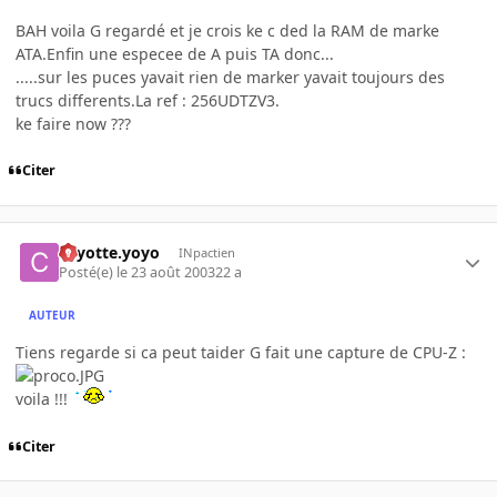
BAH voila G regardé et je crois ke c ded la RAM de marke
ATA.Enfin une especee de A puis TA donc...
.....sur les puces yavait rien de marker yavait toujours des
trucs differents.La ref : 256UDTZV3.
ke faire now ???
Citer
coyotte.yoyo
INpactien
Posté(e)
le 23 août 2003
22 a
AUTEUR
Tiens regarde si ca peut taider G fait une capture de CPU-Z :
voila !!!
Citer