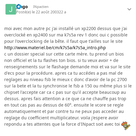
jango
INpactien
Posté(e)
le 22 août 2003
22 a
moi avec mon autre pc j'ai installé un xp2200 dessus que j'ai
overclocké en xp2400 sur ma k7s5a rev 1 donc oui c possible
pour l'overclocking de la bête. il faut que t'ailles sur le site
http://www.materiel.be/cm/k7s5a/k7s5a_intro.php
c un dossier special sur cette carte mère. tu prend un bios
non officiel et la tu flashes ton bios. si tu veux avoir + de
renseignements sur le flashage demande moi et va sur le site
d'ecs pour la procédure. apres ca tu accédes a pas mal de
reglages au niveau fsb le mieux c donc d'avoir de la pc 2700
sur la bete et la tu synchronise le fsb a 150 ou même plus si le
chipset l'accepte car ca c pas sur qu'il accepte beaucoup au
dessus. apres fais attention a ce que ca ne chauffe pas trop
en tout cas pas au dessus de 60°. ensuite le vcore se regle
automatiquement et par contre tu ne peux pas acceder au
reglage du coefficient multiplicateur. voila j'espere avoir
repondu a tes attentes que la force d'INpact soit avec toi