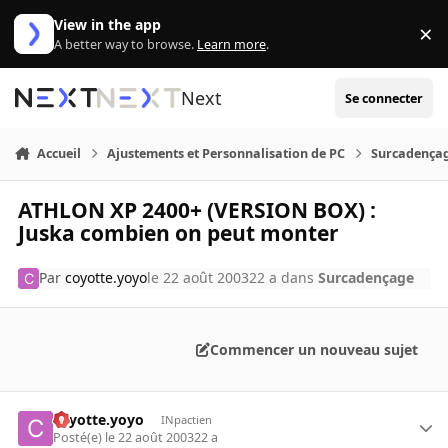
Aller au contenu
View in the app
×
Di
A better way to browse.
Learn more
.
Next
Se connecter
Accueil
Ajustements et Personnalisation de PC
Surcadença
ATHLON XP 2400+ (VERSION BOX) :
Juska combien on peut monter
Par
coyotte.yoyo
le 22 août 2003
22 a
dans
Surcadençage
Commencer un nouveau sujet
coyotte.yoyo
INpactien
Posté(e)
le 22 août 2003
22 a