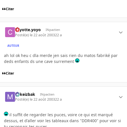
Citer
coyotte.yoyo
INpactien
Posté(e)
le 22 août 2003
22 a
AUTEUR
ah lol ok heu c dla merde jen sais rien du matos fabriké par
deds enfants ds une cave surrement
Citer
Mikeizbak
INpactien
Posté(e)
le 22 août 2003
22 a
il suffit de regarder les puces, voire ce qui est marqué
dessus, et d'aller voir les tableaux dans "DDR400" pour voir si
tu reconnais tes puces...