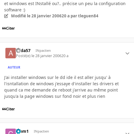
et windows est INstallé ou?.. précise un peu la configuration
software :)
Modifié
le 28 janvier 2006
20 a
par tleguen84
Citer
alida57
INpactien
Posté(e)
le 28 janvier 2006
20 a
AUTEUR
J'ai installer windows sur le dd ide il est aller jusqu' à
l'isntallation de windows j'essaye d'installer les drivers et
quand ca me demande de reboot j'arrive au même point
jusqu'a la page windows sur fond noir et plus rien
Citer
Clem1
INpactien