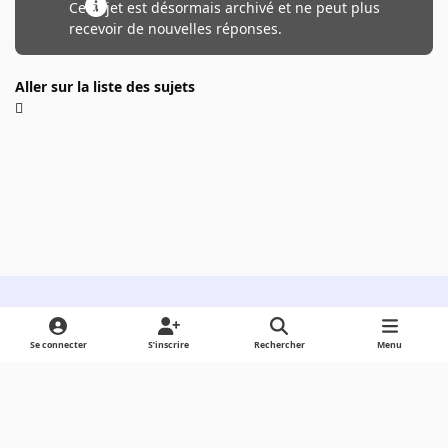
Ce sujet est désormais archivé et ne peut plus
recevoir de nouvelles réponses.
Aller sur la liste des sujets
Light Mode
Dark Mode
System Preference
Se connecter
S’inscrire
Rechercher
Menu
Langue
Cookies
Powered by
Invision Community