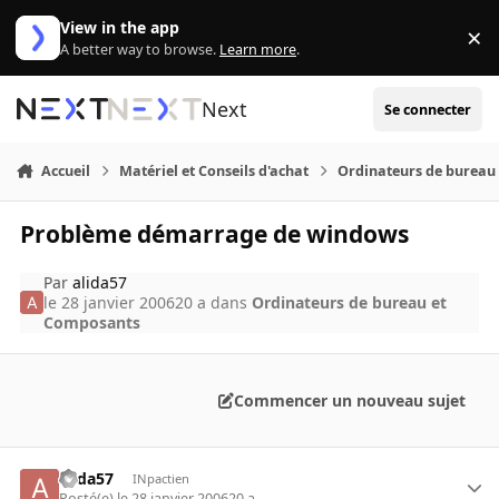
Aller au contenu
View in the app
×
Di
A better way to browse.
Learn more
.
Next
Se connecter
Accueil
Matériel et Conseils d'achat
Ordinateurs de bureau
Problème démarrage de windows
Par
alida57
le 28 janvier 2006
20 a
dans
Ordinateurs de bureau et
Composants
Commencer un nouveau sujet
alida57
INpactien
Posté(e)
le 28 janvier 2006
20 a