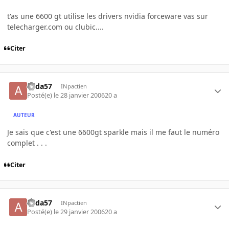
t'as une 6600 gt utilise les drivers nvidia forceware vas sur
telecharger.com ou clubic....
Citer
alida57
INpactien
Posté(e)
le 28 janvier 2006
20 a
AUTEUR
Je sais que c'est une 6600gt sparkle mais il me faut le numéro
complet . . .
Citer
alida57
INpactien
Posté(e)
le 29 janvier 2006
20 a