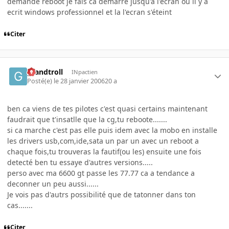
demande reboot je fais ca démarre jusqu'a l'ecran ou il y a
ecrit windows professionnel et la l'ecran s'éteint
Citer
grandtroll
INpactien
Posté(e)
le 28 janvier 2006
20 a
ben ca viens de tes pilotes c'est quasi certains maintenant
faudrait que t'insatlle que la cg,tu reboote.......
si ca marche c'est pas elle puis idem avec la mobo en installe
les drivers usb,com,ide,sata un par un avec un reboot a
chaque fois,tu trouveras la fautif(ou les) ensuite une fois
detecté ben tu essaye d'autres versions.....
perso avec ma 6600 gt passe les 77.77 ca a tendance a
deconner un peu aussi......
Je vois pas d'autrs possibilité que de tatonner dans ton
cas.......
Citer