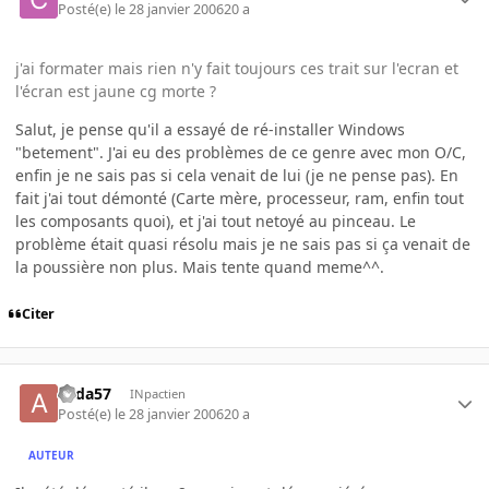
Posté(e)
le 28 janvier 2006
20 a
j'ai formater mais rien n'y fait toujours ces trait sur l'ecran et
l'écran est jaune cg morte ?
Salut, je pense qu'il a essayé de ré-installer Windows
"betement". J'ai eu des problèmes de ce genre avec mon O/C,
enfin je ne sais pas si cela venait de lui (je ne pense pas). En
fait j'ai tout démonté (Carte mère, processeur, ram, enfin tout
les composants quoi), et j'ai tout netoyé au pinceau. Le
problème était quasi résolu mais je ne sais pas si ça venait de
la poussière non plus. Mais tente quand meme^^.
Citer
alida57
INpactien
Posté(e)
le 28 janvier 2006
20 a
AUTEUR