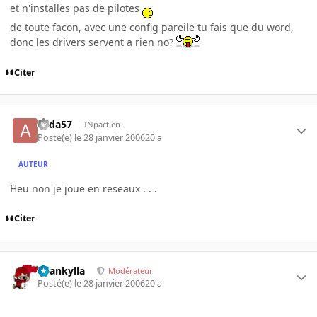
et n'installes pas de pilotes
de toute facon, avec une config pareile tu fais que du word,
donc les drivers servent a rien no?
Citer
alida57
INpactien
Posté(e)
le 28 janvier 2006
20 a
AUTEUR
Heu non je joue en reseaux . . .
Citer
beankylla
Modérateur
Posté(e)
le 28 janvier 2006
20 a