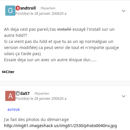
grandtroll
INpactien
Posté(e)
le 28 janvier 2006
20 a
Ah deja cest pas pareil,t'as
installé
essayé l'install sur un
autre hdd??
Si ca vient pas du hdd et que tu as un xp normal(pas un
version modifiée) ca peut venir de tout et n'importe quoi(je
sdais ça t'aide pas)
Essaie deja sur un avec un autre disque dur......
Citer
alida57
INpactien
Posté(e)
le 28 janvier 2006
20 a
AUTEUR
J'ai fait des photos du démarrage
http://img61.imageshack us/img61/2530/photo0040nv.jpg