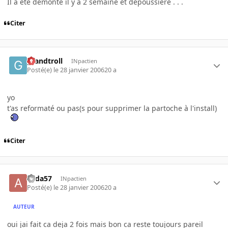
Il a été démonté il y a 2 semaine et dépoussiéré . . .
Citer
grandtroll
INpactien
Posté(e)
le 28 janvier 2006
20 a
yo
t'as reformaté ou pas(s pour supprimer la partoche à l'install)
Citer
alida57
INpactien
Posté(e)
le 28 janvier 2006
20 a
AUTEUR
oui jai fait ca deja 2 fois mais bon ca reste toujours pareil