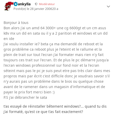
beankylla
Modérateur
Posté(e)
le 28 janvier 2006
20 a
Bonjour à tous
Bon alors j'ai un amd 64 3000+ une cg 6600gt et un cm asus
k8v mx un dd en sata ou il y a 2 parition et windows et un dd
en ide
J'ai voulu installer ie7 beta ça ma demandé de reboot et la
gros problème ca reboot plus je l'eteint et le rallume et la
plein de trait sur tout l'ecran j'ai formater mais rien n'y fait
toujours ces trait sur l'ecran. Et de plus le pc démarre jusqu'a
l'ecran windows professionnel sur fond noir et la l'ecran
séteint mais pas le pc je suis peut etre pas très clair dans mes
propros mais par écrit c'est difficile donc je voudrais savoir s'il
n'y aurais pas un problème dans le bios ou quelque chose
avant de le ramener dans un magasin d'informatique et de
payer le prix fort merci bien :)
P.S j'ai débrancher le sata
t'as essayé de réinstaller bêtement windows?... quand tu dis
j'ai formaté, qu'est ce que t'as fait exactement?