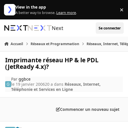
Aller au contenu
View in the app
×
Di
A better way to browse.
Learn more
.
Next
Se connecter
Accueil
Réseaux et Programmation
Réseaux, Internet, Télé
Imprimante réseau HP & le PDL
(JetReady 4.x)?
Par
ggbce
le 19 janvier 2006
20 a
dans
Réseaux, Internet,
Téléphonie et Services en Ligne
Commencer un nouveau sujet