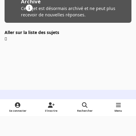
Archivé
Ce sujet est désormais archivé et ne peut plus
recevoir de nouvelles réponses.
Aller sur la liste des sujets
Light Mode
Dark Mode
System Preference
Se connecter
S’inscrire
Rechercher
Menu
Langue
Cookies
Powered by
Invision Community