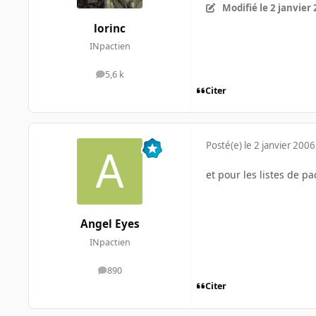
Modifié
le 2 janvier
lorinc
INpactien
5,6 k
messages
Citer
Posté(e)
le 2 janvier 2006
et pour les listes de p
Angel Eyes
INpactien
890
messages
Citer