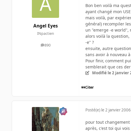
Bon ben voilà ma quest
ayant changé mon USE en
mais voilà, par expérie
général) recompiler les
Angel Eyes
un "emerge -e world", m
INpactien
alors voilà la questio
-e" ?
890
messages
ensuite, autre question
sans avoir à nouveau à 
Pour finir, comment pui
semblerait que ces dern
Modifié
le 2 janvier
Citer
Posté(e)
le 2 janvier 2006
pour tout changement da
après, c'est toi qui vois