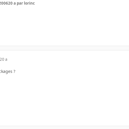
 2006
20 a
par lorinc
20 a
ackages ?