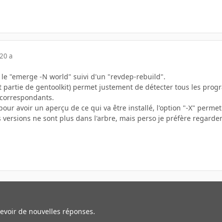
20 a
st le "emerge -N world" suivi d'un "revdep-rebuild".
ant partie de gentoolkit) permet justement de détecter tous les p
s correspondants.
 pour avoir un aperçu de ce qui va être installé, l'option "-X" per
les versions ne sont plus dans l'arbre, mais perso je préfère regarder 
cevoir de nouvelles réponses.