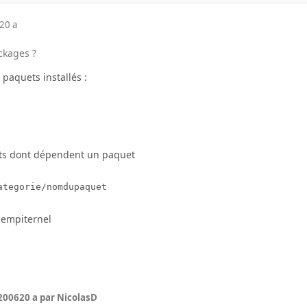
20 a
ackages ?
s paquets installés :
ets dont dépendent un paquet
ategorie/nomdupaquet
sempiternel
 2006
20 a
par NicolasD