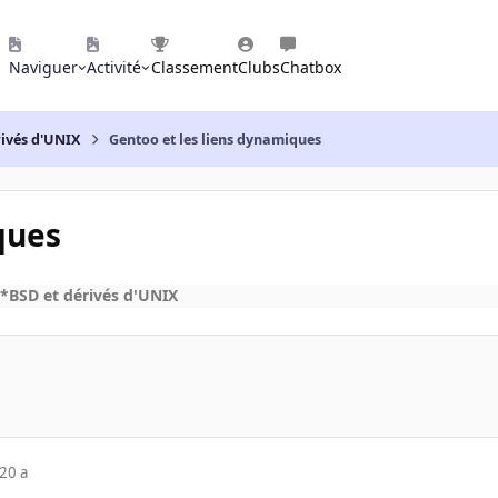
Naviguer
Activité
Classement
Clubs
Chatbox
rivés d'UNIX
Gentoo et les liens dynamiques
ques
*BSD et dérivés d'UNIX
20 a