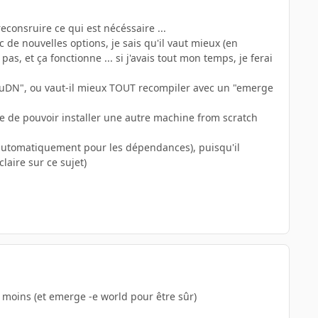
consruire ce qui est nécéssaire ...
de nouvelles options, je sais qu'il vaut mieux (en
s, et ça fonctionne ... si j'avais tout mon temps, je ferai
-uDN", ou vaut-il mieux TOUT recompiler avec un "emerge
ire de pouvoir installer une autre machine from scratch
és automatiquement pour les dépendances), puisqu'il
laire sur ce sujet)
 moins (et emerge -e world pour être sûr)