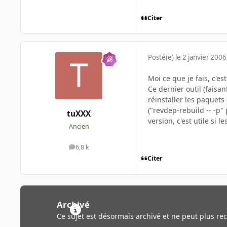
Citer
Posté(e)
le 2 janvier 2006
Moi ce que je fais, c'e
Ce dernier outil (fais
réinstaller les paquet
("revdep-rebuild -- -p"
tuXXX
version, c'est utile si 
Ancien
6,8 k
messages
Citer
Archivé
Ce sujet est désormais archivé et ne peut plus re