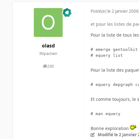
Posté(e)
le 2 janvier 2006
et pour les listes de p
Pour la liste de tous le
olasd
# emerge gentoolkit

INpactien
# equery list
230
messages
Pour la liste des paqu
# equery depgraph c
Et comme toujours, le 
# man equery
Bonne exploration
Modifié
le 2 janvier