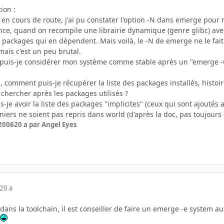
ion :
 cours de route, j'ai pu constater l'option -N dans emerge pour re
nce, quand on recompile une librairie dynamique (genre glibc) avec 
 packages qui en dépendent. Mais voilà, le -N de emerge ne le fait pa
ais c'est un peu brutal.
n, puis-je considérer mon système comme stable après un "emerge 
, comment puis-je récupérer la liste des packages installés, histo
chercher après les packages utilisés ?
s-je avoir la liste des packages "implicites" (ceux qui sont ajout
iers ne soient pas repris dans world (d'après la doc, pas toujours c
 2006
20 a
par Angel Eyes
20 a
ns la toolchain, il est conseiller de faire un emerge -e system au