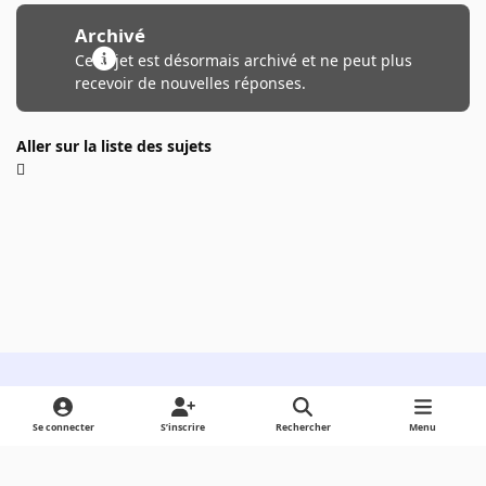
Archivé
Ce sujet est désormais archivé et ne peut plus
recevoir de nouvelles réponses.
Aller sur la liste des sujets
Light Mode
Dark Mode
System Preference
Se connecter
S’inscrire
Rechercher
Menu
Langue
Cookies