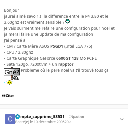
Bonjour
jaurai aimé savoir si la difference entre le P4 3.80 et le
3.60ghz est vraiment sensible ?
Je vais surment me refaire une configuration pour noel et
jaimerai faire une update de ma configuration
J'ai pensé à
- CM / Carte Mère ASUS
P5GD1
(Intel LGA 775)
- CPU / 3.80ghz
- Carte Graphique GeForce
6600GT 128
Mo PCI-E
- Sata 120go, 7200tr/m + un
rapptor
Probleme où le pere noel va t'il trouvé tous ça
Citer
Compte_supprime_53531
INpactien
Posté(e)
le 10 décembre 2005
20 a