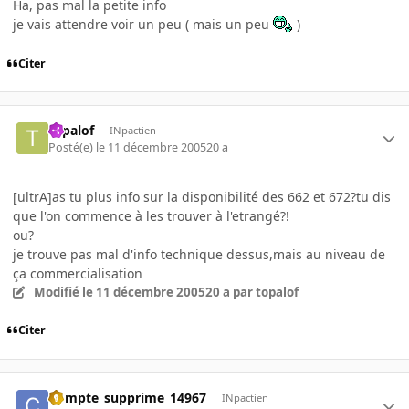
Ha, pas mal la petite info
je vais attendre voir un peu ( mais un peu
)
Citer
topalof
INpactien
Posté(e)
le 11 décembre 2005
20 a
[ultrA]as tu plus info sur la disponibilité des 662 et 672?tu dis
que l'on commence à les trouver à l'etrangé?!
ou?
je trouve pas mal d'info technique dessus,mais au niveau de
ça commercialisation
Modifié
le 11 décembre 2005
20 a
par topalof
Citer
Compte_supprime_14967
INpactien