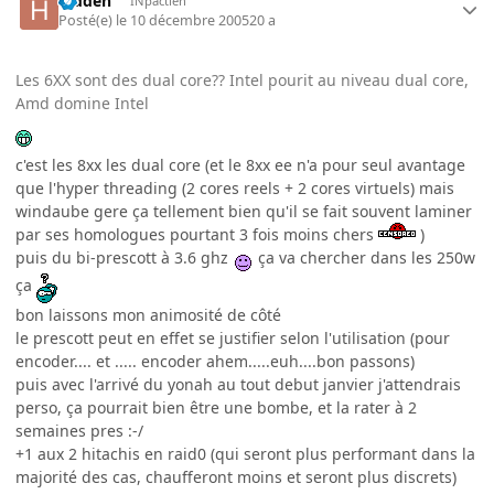
hidden
INpactien
Posté(e)
le 10 décembre 2005
20 a
Les 6XX sont des dual core?? Intel pourit au niveau dual core,
Amd domine Intel
c'est les 8xx les dual core (et le 8xx ee n'a pour seul avantage
que l'hyper threading (2 cores reels + 2 cores virtuels) mais
windaube gere ça tellement bien qu'il se fait souvent laminer
par ses homologues pourtant 3 fois moins chers
)
puis du bi-prescott à 3.6 ghz
ça va chercher dans les 250w
ça
bon laissons mon animosité de côté
le prescott peut en effet se justifier selon l'utilisation (pour
encoder.... et ..... encoder ahem.....euh....bon passons)
puis avec l'arrivé du yonah au tout debut janvier j'attendrais
perso, ça pourrait bien être une bombe, et la rater à 2
semaines pres :-/
+1 aux 2 hitachis en raid0 (qui seront plus performant dans la
majorité des cas, chaufferont moins et seront plus discrets)