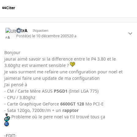
Citer
UltrA
INpactien
Posté(e)
le 10 décembre 2005
20 a
Bonjour
jaurai aimé savoir si la difference entre le P4 3.80 et le
3.60ghz est vraiment sensible ?
Je vais surment me refaire une configuration pour noel et
jaimerai faire une update de ma configuration
J'ai pensé à
- CM / Carte Mère ASUS
P5GD1
(Intel LGA 775)
- CPU / 3.80ghz
- Carte Graphique GeForce
6600GT 128
Mo PCI-E
- Sata 120go, 7200tr/m + un
rapptor
Probleme où le pere noel va t'il trouvé tous ça
-EDIT-