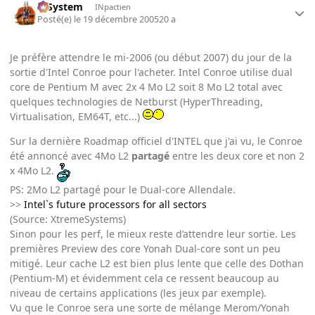
X-System
INpactien
Posté(e)
le 19 décembre 2005
20 a
Je préfère attendre le mi-2006 (ou début 2007) du jour de la
sortie d'Intel Conroe pour l'acheter. Intel Conroe utilise dual
core de Pentium M avec 2x 4 Mo L2 soit 8 Mo L2 total avec
quelques technologies de Netburst (HyperThreading,
Virtualisation, EM64T, etc...)
Sur la dernière Roadmap officiel d'INTEL que j'ai vu, le Conroe
été annoncé avec 4Mo L2
partagé
entre les deux core et non 2
x 4Mo L2.
PS: 2Mo L2 partagé pour le Dual-core Allendale.
>>
Intel`s future processors for all sectors
(Source: XtremeSystems)
Sinon pour les perf, le mieux reste d’attendre leur sortie. Les
premières Preview des core Yonah Dual-core sont un peu
mitigé. Leur cache L2 est bien plus lente que celle des Dothan
(Pentium-M) et évidemment cela ce ressent beaucoup au
niveau de certains applications (les jeux par exemple).
Vu que le Conroe sera une sorte de mélange Merom/Yonah