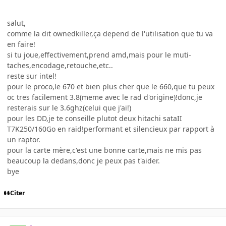
salut,
comme la dit ownedkiller,ça depend de l'utilisation que tu va
en faire!
si tu joue,effectivement,prend amd,mais pour le muti-
taches,encodage,retouche,etc..
reste sur intel!
pour le proco,le 670 et bien plus cher que le 660,que tu peux
oc tres facilement 3.8(meme avec le rad d'origine)!donc,je
resterais sur le 3.6ghz(celui que j'ai!)
pour les DD,je te conseille plutot deux hitachi sataII
T7K250/160Go en raid!performant et silencieux par rapport à
un raptor.
pour la carte mère,c'est une bonne carte,mais ne mis pas
beaucoup la dedans,donc je peux pas t'aider.
bye
Citer