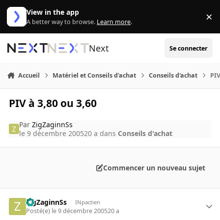
Aller au contenu
View in the app
×
Di
A better way to browse.
Learn more
.
Next
Se connecter
Accueil
Matériel et Conseils d'achat
Conseils d'achat
PIV
PIV à 3,80 ou 3,60
Par
ZigZaginnSs
le 9 décembre 2005
20 a
dans
Conseils d'achat
Commencer un nouveau sujet
ZigZaginnSs
INpactien
Posté(e)
le 9 décembre 2005
20 a