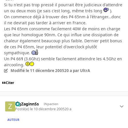
Si tu n'est pas trop pressé il pourrait être judicieux d'attendre
un ou deux mois (je sais c'est long, même trés long
).
On commence déjà à trouver des P4 65nm à l'étranger...donc
il ne devrait pas tarder à arriver en France.
Les P4 65nm consomme facilement 40W de moins en charge
que leur homologue 90nm. Ce qui influe une dissipation de
chaleur également beaucoup plus faible. Dernier petit bonus
de ces P4 65nm, leur potentiel d'overclock plutôt
sympathique.
Un P4 66
1
(3.6Ghz) semble facilement atteindre les 4.5Ghz en
aircooling.
Modifié
le 11 décembre 2005
20 a
par UltrA
Citer
ZigZaginnSs
INpactien
Posté(e)
le 10 décembre 2005
20 a
AUTEUR