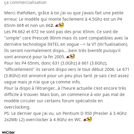
ça commercialisation
Merci thefolken, grâce à toi j'ai vu que j'avais fait une petite
erreur. Le modèle qui monte facilement à 4.5Ghz est un P4
65nm 66
1
et non un 66
2
.
Les P4 662 et 672 ne sont pas des proc 65nm. Ce sont de
"simple" core Prescott 90nm mais ils sont compatibles avec la
dernière technologie INTEL en vogue --> la VT (VirTualisation).
Ils seront normalement dispo....bein très bientôt puisqu'il
sont annoncé pour la fin 2005.
Pour les P4 65nm, donc 631 (3.0Ghz) à 661 (3.6Ghz),
"officiellement" ils seront dispo vers le tout début 2006. Le 671
(3.8Ghz) est annoncé pour un peu plus tard. Je sais c'est assez
vague mais je n'ai que ça comme info.
Pour la dispo à l'étranger...à l'heure actuelle c'est encore très
difficile à trouver. Mais bon, on commence à voir pas mal de
modèle circuler sur certains forum spécialiste en
overclocking.
PS: Le dernier que j'ai vu, un Pentium D 950 (Presler à 3.4Ghz
2x2Mb L2) overclocker à 4.9Ghz en WC.
Citer