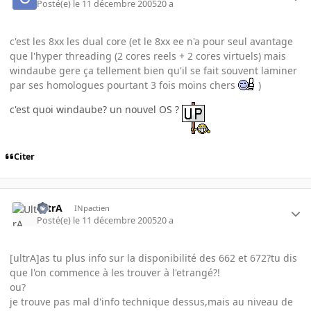
Posté(e)
le 11 décembre 2005
20 a
c'est les 8xx les dual core (et le 8xx ee n'a pour seul avantage
que l'hyper threading (2 cores reels + 2 cores virtuels) mais
windaube gere ça tellement bien qu'il se fait souvent laminer
par ses homologues pourtant 3 fois moins chers
)
c'est quoi windaube? un nouvel OS ?
Citer
UltrA
INpactien
Posté(e)
le 11 décembre 2005
20 a
[ultrA]as tu plus info sur la disponibilité des 662 et 672?tu dis
que l'on commence à les trouver à l'etrangé?!
ou?
je trouve pas mal d'info technique dessus,mais au niveau de