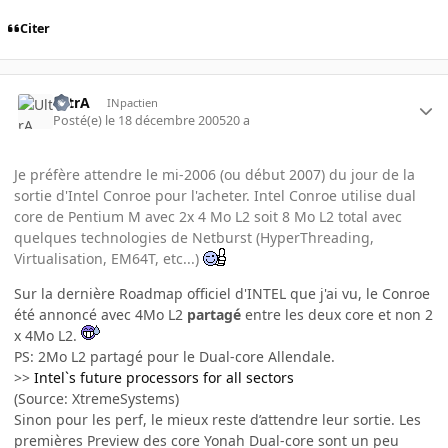
Citer
UltrA
INpactien
Posté(e)
le 18 décembre 2005
20 a
Je préfère attendre le mi-2006 (ou début 2007) du jour de la
sortie d'Intel Conroe pour l'acheter. Intel Conroe utilise dual
core de Pentium M avec 2x 4 Mo L2 soit 8 Mo L2 total avec
quelques technologies de Netburst (HyperThreading,
Virtualisation, EM64T, etc...)
Sur la dernière Roadmap officiel d'INTEL que j'ai vu, le Conroe
été annoncé avec 4Mo L2
partagé
entre les deux core et non 2
x 4Mo L2.
PS: 2Mo L2 partagé pour le Dual-core Allendale.
>>
Intel`s future processors for all sectors
(Source: XtremeSystems)
Sinon pour les perf, le mieux reste d’attendre leur sortie. Les
premières Preview des core Yonah Dual-core sont un peu