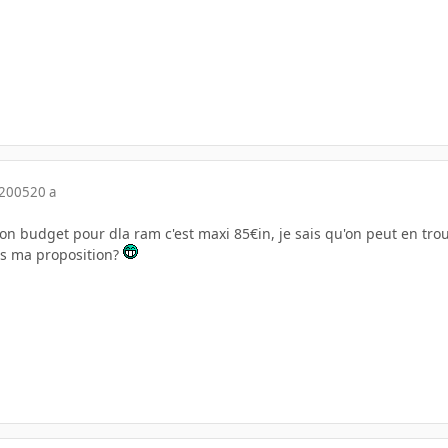
 2005
20 a
 budget pour dla ram c'est maxi 85€in, je sais qu'on peut en trouv
es ma proposition?