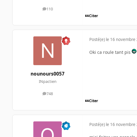
110
messages
Citer
Posté(e)
le 16 novembre
Oki ca roule tant pis
nounours0057
INpactien
748
messages
Citer
Posté(e)
le 16 novembre