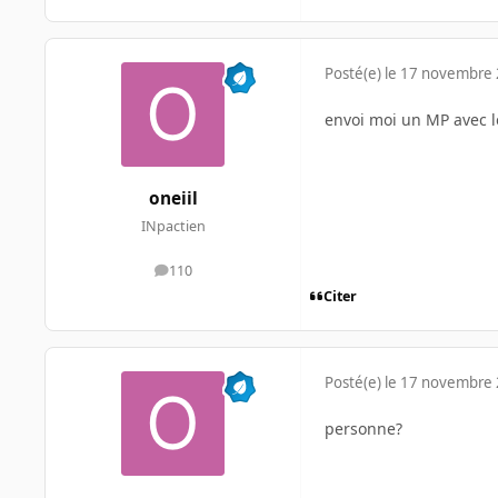
Posté(e)
le 17 novembre
envoi moi un MP avec le 
oneiil
INpactien
110
messages
Citer
Posté(e)
le 17 novembre
personne?