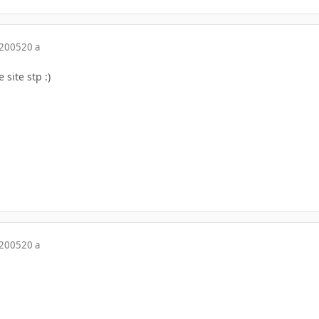
 2005
20 a
site stp :)
 2005
20 a