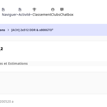
Naviguer
Activité
Classement
Clubs
Chatbox
ions
[ACH] 2x512 DDR & x800GTO²
²
es et Estimations
 2005
20 a