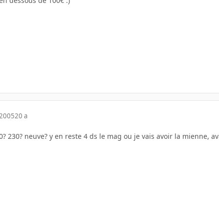
 en dessous de 100€ :)
 2005
20 a
? 230? neuve? y en reste 4 ds le mag ou je vais avoir la mienne, avan