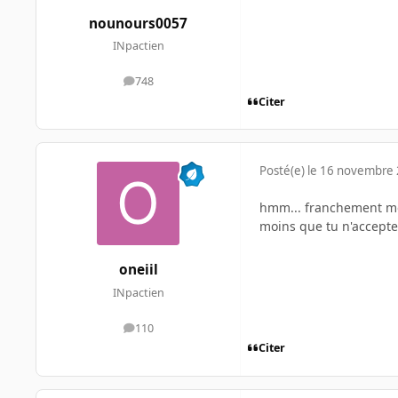
nounours0057
INpactien
748
messages
Citer
Posté(e)
le 16 novembre
hmm... franchement mon
moins que tu n'accept
oneiil
INpactien
110
messages
Citer