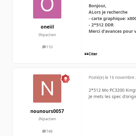
Bonjour,
ALors je recherche
- carte graphique: x8
- 2*512 DDR
oneiil
Merci d'avances pour v
INpactien
110
messages
Citer
Posté(e)
le 16 novembre
2*512 Mo PC3200 Kingst
Je mets les spec d'ori
nounours0057
INpactien
748
messages