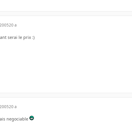
 2005
20 a
ant serai le prix :)
 2005
20 a
mais negociable