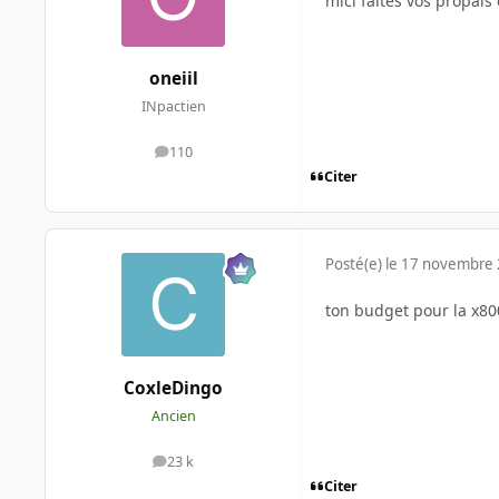
mici faites vos propals
oneiil
INpactien
110
messages
Citer
Posté(e)
le 17 novembre
ton budget pour la x800
CoxleDingo
Ancien
23 k
messages
Citer