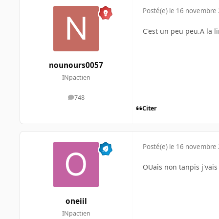
Posté(e)
le 16 novembre
C'est un peu peu.A la l
nounours0057
INpactien
748
messages
Citer
Posté(e)
le 16 novembre
OUais non tanpis j'vais
oneiil
INpactien