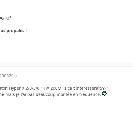
00GTO²
os propales !
 2005
20 a
on Hyper X 2/3/3/6 1T@ 200MHz ca t'interesserait????
gine mais je l'ai pas beaucoup montée en frequence.