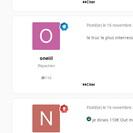
Citer
Posté(e)
le 16 novembre
le truc le plus interress
oneiil
INpactien
110
messages
Citer
Posté(e)
le 16 novembre
je dirais 110€ Out 