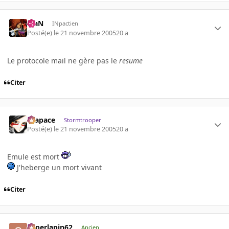
KiaN
INpactien
Posté(e)
le 21 novembre 2005
20 a
Le protocole mail ne gère pas le
resume
Citer
Krapace
Stormtrooper
Posté(e)
le 21 novembre 2005
20 a
Emule est mort
J'heberge un mort vivant
Citer
superlapin62
Ancien