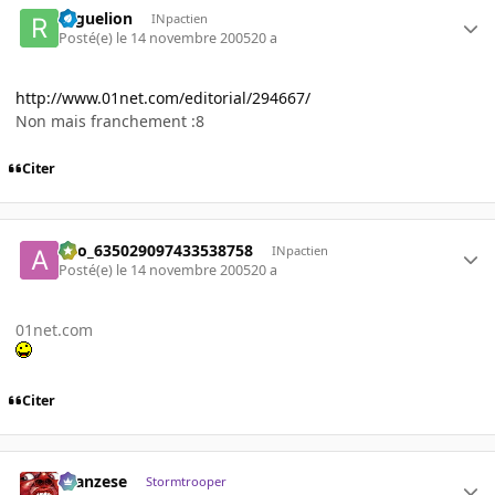
roguelion
INpactien
Posté(e)
le 14 novembre 2005
20 a
http://www.01net.com/editorial/294667/
Non mais franchement :8
Citer
ano_635029097433538758
INpactien
Posté(e)
le 14 novembre 2005
20 a
01net.com
Citer
ilcanzese
Stormtrooper