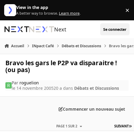
Aller au contenu
View in the app
×
Di
A better way to browse.
Learn more
.
Next
Se connecter
Accueil
INpact Café
Débats et Discussions
Bravo les gars
Bravo les gars le P2P va disparaitre !
(ou pas)
Par
roguelion
le 14 novembre 2005
20 a
dans
Débats et Discussions
Commencer un nouveau sujet
PAGE 1 SUR 2
SUIVANT