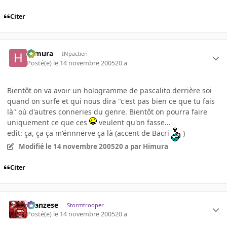
Citer
Himura
INpactien
Posté(e)
le 14 novembre 2005
20 a
Bientôt on va avoir un hologramme de pascalito derrière soi
quand on surfe et qui nous dira "c'est pas bien ce que tu fais
là" où d'autres conneries du genre. Bientôt on pourra faire
uniquement ce que ces
veulent qu'on fasse...
edit: ça, ça ça m'énnnerve ça là (accent de Bacri
)
Modifié
le 14 novembre 2005
20 a
par Himura
Citer
ilcanzese
Stormtrooper
Posté(e)
le 14 novembre 2005
20 a