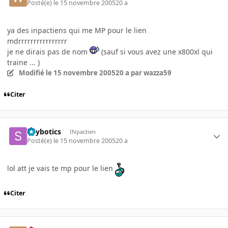
Posté(e)
le 15 novembre 2005
20 a
ya des inpactiens qui me MP pour le lien
mdrrrrrrrrrrrrrrrr
je ne dirais pas de nom
(sauf si vous avez une x800xl qui
traine ... )
Modifié
le 15 novembre 2005
20 a
par wazza59
Citer
Spybotics
INpactien
Posté(e)
le 15 novembre 2005
20 a
lol att je vais te mp pour le lien
Citer