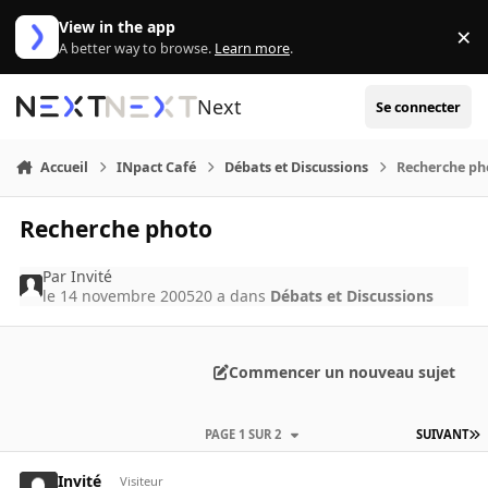
Aller au contenu
View in the app
×
Di
A better way to browse.
Learn more
.
Next
Se connecter
Accueil
INpact Café
Débats et Discussions
Recherche ph
Recherche photo
Par
Invité
le 14 novembre 2005
20 a
dans
Débats et Discussions
Commencer un nouveau sujet
PAGE 1 SUR 2
SUIVANT
Invité
Visiteur