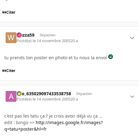
Citer
wazza59
INpactien
Posté(e)
le 14 novembre 2005
20 a
tu prends ton poster en photo et tu nous la envoi
Citer
ano_635029097433538758
INpactien
Posté(e)
le 14 novembre 2005
20 a
c'est pas les tatu ça ? je crois avoir déjà vu ça ...
edit : bingo =>
http://images.google.fr/images?
q=tatu+poster&hl=fr