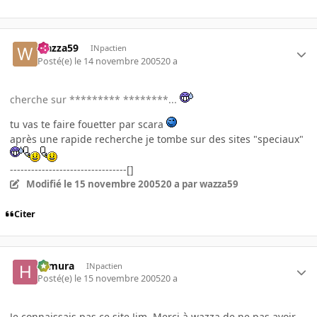
wazza59
INpactien
Posté(e)
le 14 novembre 2005
20 a
cherche sur ********* ********...
tu vas te faire fouetter par scara
après une rapide recherche je tombe sur des sites "speciaux"
---------------------------------[]
Modifié
le 15 novembre 2005
20 a
par wazza59
Citer
Himura
INpactien
Posté(e)
le 15 novembre 2005
20 a
Je connaissais pas ce site Jim. Merci à wazza de ne pas avoir