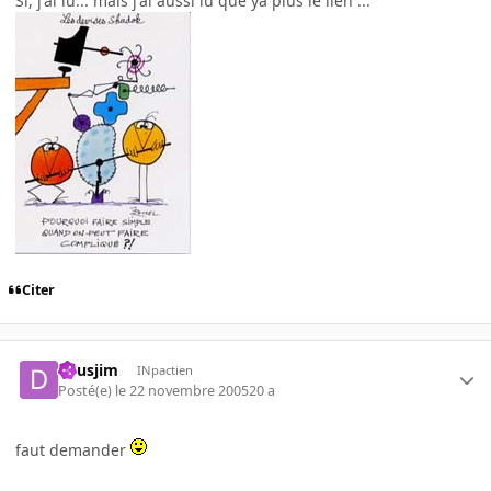
Si, j'ai lu... mais j'ai aussi lu que ya plus le lien ...
Citer
deusjim
INpactien
Posté(e)
le 22 novembre 2005
20 a
faut demander