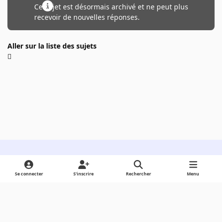
Ce sujet est désormais archivé et ne peut plus
recevoir de nouvelles réponses.
Aller sur la liste des sujets
Light Mode
Dark Mode
System Preference
Se connecter
S’inscrire
Rechercher
Menu
Langue
Cookies
Powered by
Invision Community