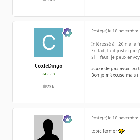
messages
Posté(e)
le 18 novembre
Intéressé à 120in à la f
En fait, faut juste que 
Si il faut, je peux envo
CoxleDingo
scuse de pas avoir pu 
Ancien
Bon je m'excuse mais il
23 k
messages
Posté(e)
le 18 novembre
topic fermer