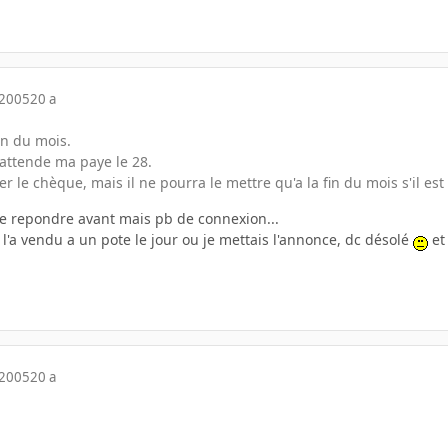
 2005
20 a
in du mois.
j'attende ma paye le 28.
yer le chèque, mais il ne pourra le mettre qu'a la fin du mois s'il es
te repondre avant mais pb de connexion...
 l'a vendu a un pote le jour ou je mettais l'annonce, dc désolé
et
 2005
20 a