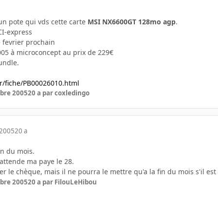
un pote qui vds cette carte
MSI NX6600GT 128mo agp
.
CI-express
 fevrier prochain
2005 à microconcept au prix de 229€
undle.
fr/fiche/PB00026010.html
bre 2005
20 a
par coxledingo
 2005
20 a
in du mois.
j'attende ma paye le 28.
yer le chèque, mais il ne pourra le mettre qu'a la fin du mois s'il es
bre 2005
20 a
par FilouLeHibou