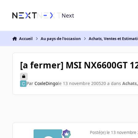
Aller au contenu
Next
Accueil
Au pays de l'occasion
Achats, Ventes et Estimat
[a fermer] MSI NX6600GT 
Par
CoxleDingo
le 13 novembre 2005
20 a
dans
Achats,
Posté(e)
le 13 novembre