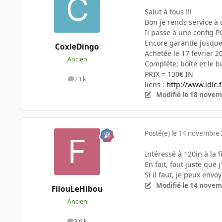
Salut à tous !!!
Bon je rends service à 
Il passe à une config P
Encore garantie jusque
CoxleDingo
Achetée le 17 fevrier 
Ancien
Compléte; boîte et le b
PRIX = 130€ IN
23 k
messages
liens :
http://www.ldlc.
Modifié
le 18 novem
Posté(e)
le 14 novembre
Intéressé à 120in à la f
En fait, faut juste que 
Si il faut, je peux envo
Modifié
le 14 novem
FilouLeHibou
Ancien
3,6 k