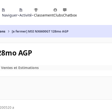
Naviguer
Activité
Classement
Clubs
Chatbox
ions
[a fermer] MSI NX6600GT 128mo AGP
128mo AGP
 Ventes et Estimations
 2005
20 a