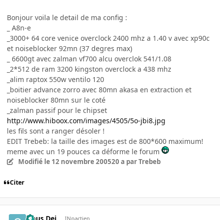
Bonjour voila le detail de ma config :
_ A8n-e
_3000+ 64 core venice overclock 2400 mhz a 1.40 v avec xp90c
et noiseblocker 92mn (37 degres max)
_ 6600gt avec zalman vf700 alcu overclok 541/1.08
_2*512 de ram 3200 kingston overclock a 438 mhz
_alim raptox 550w ventilo 120
_boitier advance zorro avec 80mn akasa en extraction et
noiseblocker 80mn sur le coté
_zalman passif pour le chipset
http://www.hiboox.com/images/4505/5o-jbi8.jpg
les fils sont a ranger désoler !
EDIT Trebeb: la taille des images est de 800*600 maximum!
meme avec un 19 pouces ca déforme le forum
Modifié
le 12 novembre 2005
20 a
par Trebeb
Citer
Opus.Dei
INpactien