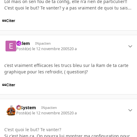
Lol mais on sen fou de ta config, elle n'a rien de particulier!!
C'est quoi le but? Te vanter? y a pas vraiment de quoi tu sais...
Citer
elclem
INpactien
Posté(e)
le 12 novembre 2005
20 a
c'est vraiment effiicaces les trucs bleu sur la Ram de ta carte
graphique pour les refroidir, ( question)?
Citer
X-System
INpactien
Posté(e)
le 12 novembre 2005
20 a
C'est quoi le but? Te vanter?
Si c'est bien ça. On pourra lui montrer ma configuration pour