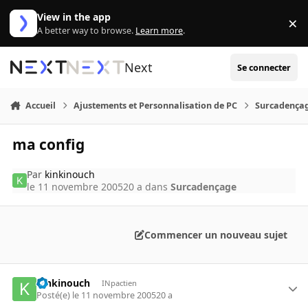
Aller au contenu
View in the app
×
Di
A better way to browse.
Learn more
.
Next
Se connecter
Accueil
Ajustements et Personnalisation de PC
Surcadença
ma config
Par
kinkinouch
le 11 novembre 2005
20 a
dans
Surcadençage
Commencer un nouveau sujet
kinkinouch
INpactien
Posté(e)
le 11 novembre 2005
20 a