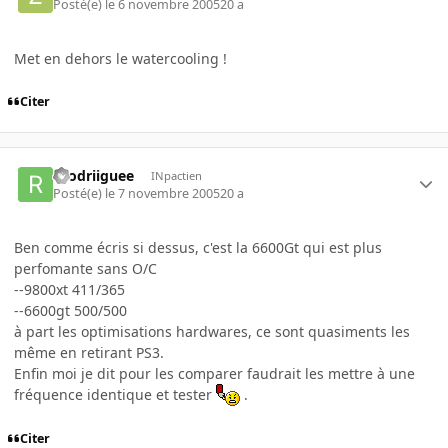
Posté(e)
le 6 novembre 2005
20 a
Met en dehors le watercooling !
Citer
roodriiguee
INpactien
Posté(e)
le 7 novembre 2005
20 a
Ben comme écris si dessus, c'est la 6600Gt qui est plus
perfomante sans O/C
--9800xt 411/365
--6600gt 500/500
à part les optimisations hardwares, ce sont quasiments les
même en retirant PS3.
Enfin moi je dit pour les comparer faudrait les mettre à une
fréquence identique et tester
.
Citer