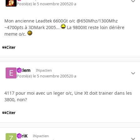
Posté(e)
le 5 novembre 2005
20 a
Mon ancienne Leadtek 6600Gt o/c @650Mhz/1300Mhz
~4700pts à 3DMark 2005...
La 9800Xt reste loin dérière
meme o/c.
Citer
elclem
INpactien
Posté(e)
le 5 novembre 2005
20 a
4117 pour moi avec un leger o/c, Une Xt doit trainer dans les
3800, non?
Citer
ZyriK
INpactien