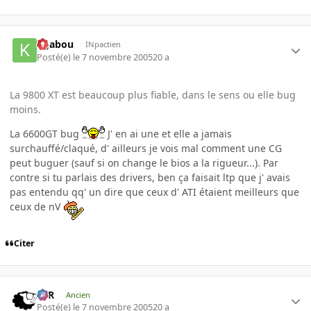
kgabou
INpactien
Posté(e)
le 7 novembre 2005
20 a
La 9800 XT est beaucoup plus fiable, dans le sens ou elle bug
moins.
La 6600GT bug
J' en ai une et elle a jamais
surchauffé/claqué, d' ailleurs je vois mal comment une CG
peut buguer (sauf si on change le bios a la rigueur...). Par
contre si tu parlais des drivers, ben ça faisait ltp que j' avais
pas entendu qq' un dire que ceux d' ATI étaient meilleurs que
ceux de nV
Citer
KzR
Ancien
Posté(e)
le 7 novembre 2005
20 a