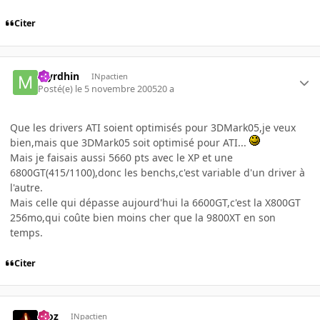
Citer
Myrdhin
INpactien
Posté(e)
le 5 novembre 2005
20 a
Que les drivers ATI soient optimisés pour 3DMark05,je veux
bien,mais que 3DMark05 soit optimisé pour ATI...
Mais je faisais aussi 5660 pts avec le XP et une
6800GT(415/1100),donc les benchs,c'est variable d'un driver à
l'autre.
Mais celle qui dépasse aujourd'hui la 6600GT,c'est la X800GT
256mo,qui coûte bien moins cher que la 9800XT en son
temps.
Citer
Moz
INpactien