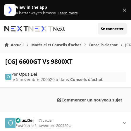
Aller au contenu
View in the app
×
Di
A better way to browse.
Learn more
.
Next
Se connecter
Accueil
Matériel et Conseils d'achat
Conseils d'achat
[CG
[CG] 6600GT Vs 9800XT
Par
Opus.Dei
le 5 novembre 2005
20 a
dans
Conseils d'achat
Commencer un nouveau sujet
Opus.Dei
INpactien
Posté(e)
le 5 novembre 2005
20 a