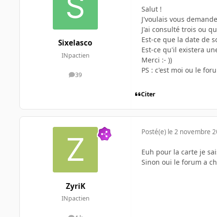
Salut !
J'voulais vous demandez
J'ai consulté trois ou q
Est-ce que la date de s
Sixelasco
Est-ce qu'il existera une
INpactien
Merci :- ))
PS : c'est moi ou le f
39
messages
Citer
Posté(e)
le 2 novembre 
Euh pour la carte je sa
Sinon oui le forum a ch
ZyriK
INpactien