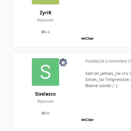
ZyriK
INpactien
4 k
messages
Citer
Posté(e)
le 3 novembre 
Sait-on jamais, j'ai cru
Sinon, j'ai l'impression
Bonne soirée ;- )
Sixelasco
INpactien
39
messages
Citer