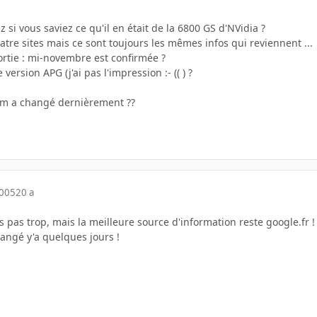
 si vous saviez ce qu'il en était de la 6800 GS d'NVidia ?
uatre sites mais ce sont toujours les mêmes infos qui reviennent ...
ortie : mi-novembre est confirmée ?
 version APG (j'ai pas l'impression :- (( ) ?
orum a changé dernièrement ??
2005
20 a
is pas trop, mais la meilleure source d'information reste google.fr !
angé y'a quelques jours !