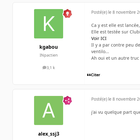
Posté(e)
le 8 novembre 
Ca y est elle est lancé
Elle est testée sur Club
Voir ICI
Il y a par contre peu 
kgabou
ventilo...
INpactien
Ah oui et un autre truc
3,1 k
messages
Citer
Posté(e)
le 8 novembre 
j'ai vu quelque part qu
alex_ssj3