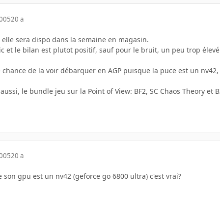
2005
20 a
e, elle sera dispo dans la semaine en magasin.
ic et le bilan est plutot positif, sauf pour le bruit, un peu trop élev
de chance de la voir débarquer en AGP puisque la puce est un nv42
 aussi, le bundle jeu sur la Point of View: BF2, SC Chaos Theory et B
2005
20 a
e son gpu est un nv42 (geforce go 6800 ultra) c'est vrai?