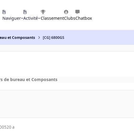
Naviguer
Activité
Classement
Clubs
Chatbox
reau et Composants
[CG] 6800GS
rs de bureau et Composants
2005
20 a