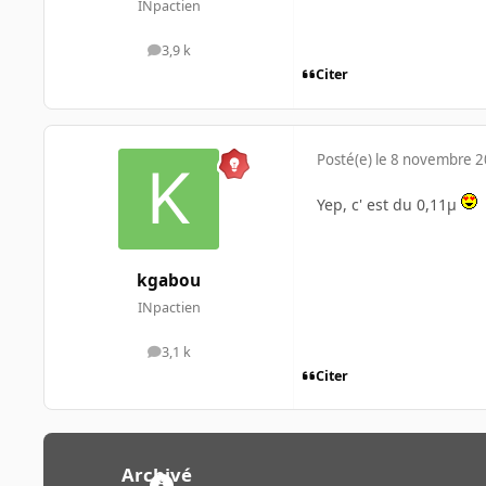
INpactien
3,9 k
messages
Citer
Posté(e)
le 8 novembre 
Yep, c' est du 0,11µ
kgabou
INpactien
3,1 k
messages
Citer
Archivé