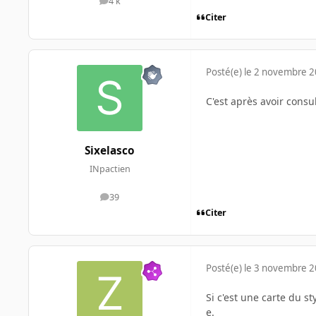
4 k
messages
Citer
Posté(e)
le 2 novembre 
C'est après avoir consul
Sixelasco
INpactien
39
messages
Citer
Posté(e)
le 3 novembre 
Si c'est une carte du s
e.