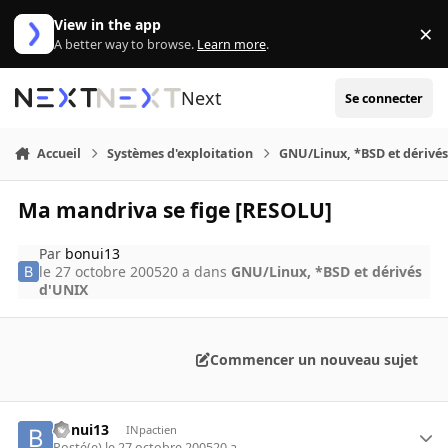
Aller au contenu
View in the app
×
Di
A better way to browse.
Learn more
.
Next
Se connecter
Accueil
Systèmes d'exploitation
GNU/Linux, *BSD et dérivé
Ma mandriva se fige [RESOLU]
Par
bonui13
le 27 octobre 2005
20 a
dans
GNU/Linux, *BSD et dérivés
d'UNIX
Commencer un nouveau sujet
bonui13
INpactien
Posté(e)
le 27 octobre 2005
20 a