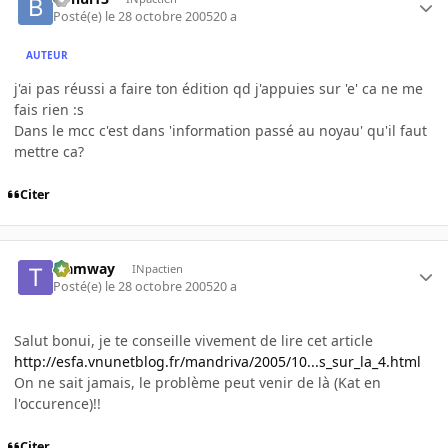
Posté(e)
le 28 octobre 2005
20 a
AUTEUR
j'ai pas réussi a faire ton édition qd j'appuies sur 'e' ca ne me
fais rien :s
Dans le mcc c'est dans 'information passé au noyau' qu'il faut
mettre ca?
Citer
tramway
INpactien
Posté(e)
le 28 octobre 2005
20 a
Salut bonui, je te conseille vivement de lire cet article
http://esfa.vnunetblog.fr/mandriva/2005/10...s_sur_la_4.html
On ne sait jamais, le problème peut venir de là (Kat en
l'occurence)!!
Citer