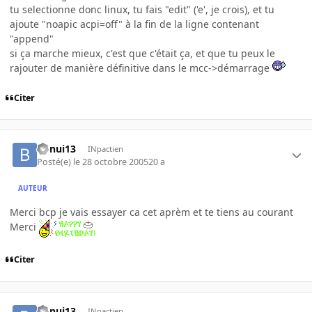
tu selectionne donc linux, tu fais "edit" ('e', je crois), et tu
ajoute "noapic acpi=off" à la fin de la ligne contenant
"append"
si ça marche mieux, c'est que c'était ça, et que tu peux le
rajouter de manière définitive dans le mcc->démarrage
Citer
bonui13
INpactien
Posté(e)
le 28 octobre 2005
20 a
AUTEUR
Merci bcp je vais essayer ca cet aprèm et te tiens au courant
Merci
Citer
bonui13
INpactien