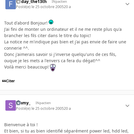
Friday_the13th
INpactien
Posté(e)
le 25 octobre 2005
20 a
Tout d'abord Bonjour!
J'ai fini de monter un ordinateur et il ne me reste plus qu'a
brancher les fils citer dans le titre du topic!
La notice ne m'indique pas bien et j'ai pas envie de faire une
connerie ^^.
Donc j'aimerais savoir si j'inverse quelqu'uns de ces fils,
ouque je les mets a l'envers ca fera du dégat!^^
Voilà merci beaucoup!
Citer
_samy_
INpactien
Posté(e)
le 25 octobre 2005
20 a
Bienvenue à toi !
Et bien, si tu as bien identifié séparément power led, hdd led,