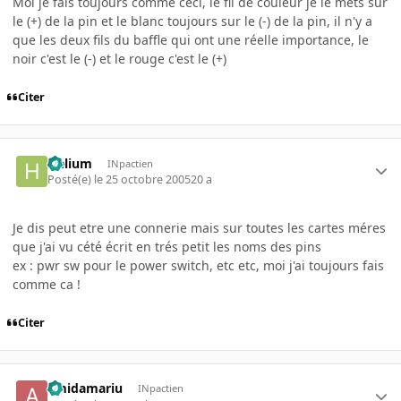
Moi je fais toujours comme ceci, le fil de couleur je le mets sur
le (+) de la pin et le blanc toujours sur le (-) de la pin, il n'y a
que les deux fils du baffle qui ont une réelle importance, le
noir c'est le (-) et le rouge c'est le (+)
Citer
Helium
INpactien
Posté(e)
le 25 octobre 2005
20 a
Je dis peut etre une connerie mais sur toutes les cartes méres
que j'ai vu cété écrit en trés petit les noms des pins
ex : pwr sw pour le power switch, etc etc, moi j'ai toujours fais
comme ca !
Citer
amidamariu
INpactien