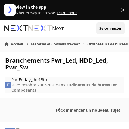
Aller au contenu
View in the app
×
Di
A better way to browse.
Learn more
.
Next
Se connecter
Accueil
Matériel et Conseils d'achat
Ordinateurs de bureau
Branchements Pwr_Led, HDD_Led,
Pwr_Sw....
Par
Friday_the13th
le 25 octobre 2005
20 a
dans
Ordinateurs de bureau et
Composants
Commencer un nouveau sujet