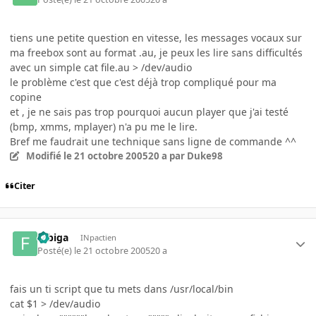
tiens une petite question en vitesse, les messages vocaux sur
ma freebox sont au format .au, je peux les lire sans difficultés
avec un simple cat file.au > /dev/audio
le problème c'est que c'est déjà trop compliqué pour ma
copine
et , je ne sais pas trop pourquoi aucun player que j'ai testé
(bmp, xmms, mplayer) n'a pu me le lire.
Bref me faudrait une technique sans ligne de commande ^^
Modifié
le 21 octobre 2005
20 a
par Duke98
Citer
fubiga
INpactien
Posté(e)
le 21 octobre 2005
20 a
fais un ti script que tu mets dans /usr/local/bin
cat $1 > /dev/audio