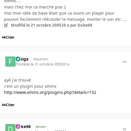
Xmms....
mais chez moi ca marche poa :(
moi mon idée de base était que ca ouvre un player pour
pouvoir facilement réécouter le message, monter le son etc ....
Modifié
le 21 octobre 2005
20 a
par Duke98
Citer
fubiga
INpactien
Posté(e)
le 21 octobre 2005
20 a
ayé j'ai trouvé
c'est un plugin pour xmms
http://www.xmms.org/plugins.php?details=152
Citer
Duke98
Ancien