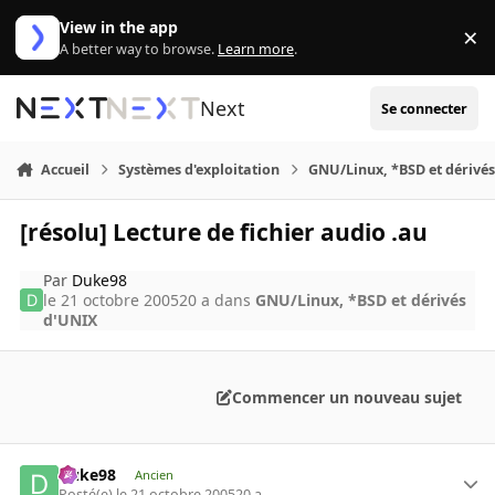
Aller au contenu
View in the app
×
Di
A better way to browse.
Learn more
.
Next
Se connecter
Accueil
Systèmes d'exploitation
GNU/Linux, *BSD et dérivé
[résolu] Lecture de fichier audio .au
Par
Duke98
le 21 octobre 2005
20 a
dans
GNU/Linux, *BSD et dérivés
d'UNIX
Commencer un nouveau sujet
Duke98
Ancien
Posté(e)
le 21 octobre 2005
20 a