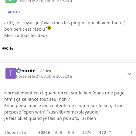
Posté(e)
le 21 octobre 2005
20 a
AUTEUR
arfff, je croyais je j'avais tous les plugins qui allaient bien :(
bon ben c'est résolu
Merci à tous les deux
Citer
theocrite
Ancien
Posté(e)
le 21 octobre 2005
20 a
Normalement en cliquant direct sur le lien (dans une page
html) ça se lance tout seul non ?
Enfin perso moi je me contente de cliquer sur le lien, il me
propose "open with" "/usr/lib/mime/playaudio"
Je fais ok et quand je fais un ps aufx, j'ai bien
theocrite     30816  0.0  0.0   1576   472 ?        S 