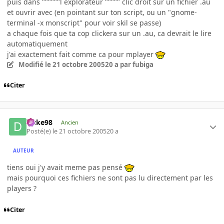
puis dans """"""l explorateur """"" clic droit sur un fichier .au
et ouvrir avec (en pointant sur ton script, ou un "gnome-
terminal -x monscript" pour voir skil se passe)
a chaque fois que ta cop clickera sur un .au, ca devrait le lire
automatiquement
j'ai exactement fait comme ca pour mplayer
Modifié
le 21 octobre 2005
20 a
par fubiga
Citer
Duke98
Ancien
Posté(e)
le 21 octobre 2005
20 a
AUTEUR
tiens oui j'y avait meme pas pensé
mais pourquoi ces fichiers ne sont pas lu directement par les
players ?
Citer