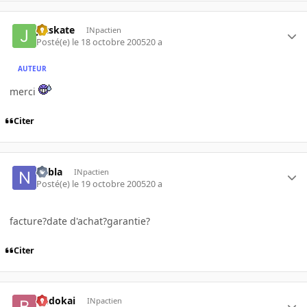
jetskate
INpactien
Posté(e)
le 18 octobre 2005
20 a
AUTEUR
merci
Citer
nabla
INpactien
Posté(e)
le 19 octobre 2005
20 a
facture?date d'achat?garantie?
Citer
budokai
INpactien