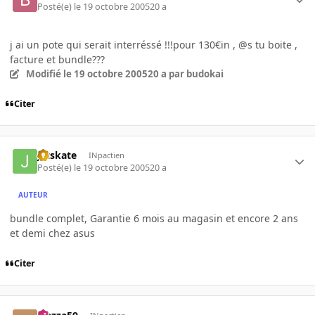
Posté(e)
le 19 octobre 2005
20 a
j ai un pote qui serait interréssé !!!pour 130€in , @s tu boite ,
facture et bundle???
Modifié
le 19 octobre 2005
20 a
par budokai
Citer
jetskate
INpactien
Posté(e)
le 19 octobre 2005
20 a
AUTEUR
bundle complet, Garantie 6 mois au magasin et encore 2 ans
et demi chez asus
Citer