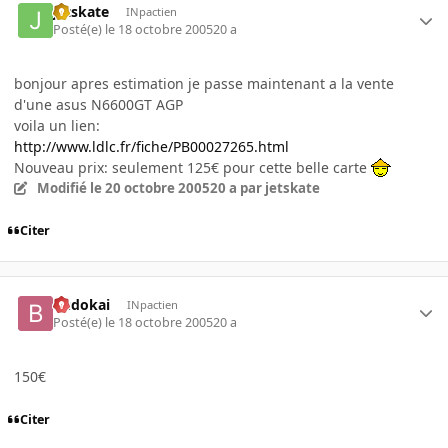
jetskate
INpactien
Posté(e)
le 18 octobre 2005
20 a
bonjour apres estimation je passe maintenant a la vente
d'une asus N6600GT AGP
voila un lien:
http://www.ldlc.fr/fiche/PB00027265.html
Nouveau prix: seulement 125€ pour cette belle carte
Modifié
le 20 octobre 2005
20 a
par jetskate
Citer
budokai
INpactien
Posté(e)
le 18 octobre 2005
20 a
150€
Citer