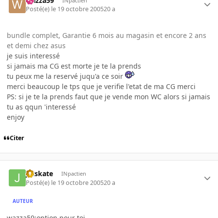
wazza59
INpactien
Posté(e)
le 19 octobre 2005
20 a
bundle complet, Garantie 6 mois au magasin et encore 2 ans
et demi chez asus
je suis interessé
si jamais ma CG est morte je te la prends
tu peux me la reservé juqu'a ce soir
merci beaucoup le tps que je verifie l'etat de ma CG merci
PS: si je te la prends faut que je vende mon WC alors si jamais
tu as qqun 'interessé
enjoy
Citer
jetskate
INpactien
Posté(e)
le 19 octobre 2005
20 a
AUTEUR
wazza59:option pour toi