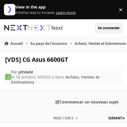
Aller au contenu
View in the app
×
Di
A better way to browse.
Learn more
.
Next
Se connecter
Accueil
Au pays de l'occasion
Achats, Ventes et Estimations
[VDS] CG Asus 6600GT
Par
jetskate
le 18 octobre 2005
20 a
dans
Achats, Ventes et
Estimations
Commencer un nouveau sujet
PAGE 1 SUR 2
SUIVANT