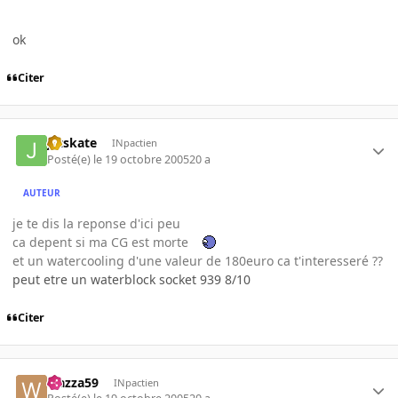
ok
Citer
jetskate
INpactien
Posté(e)
le 19 octobre 2005
20 a
AUTEUR
je te dis la reponse d'ici peu
ca depent si ma CG est morte
et un watercooling d'une valeur de 180euro ca t'interesseré ??
peut etre un waterblock socket 939 8/10
Citer
wazza59
INpactien