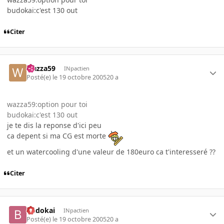
budokai:c'est 130 out
Citer
wazza59
INpactien
Posté(e)
le 19 octobre 2005
20 a
wazza59:option pour toi
budokai:c'est 130 out
je te dis la reponse d'ici peu
ca depent si ma CG est morte
et un watercooling d'une valeur de 180euro ca t'interesseré ??
Citer
budokai
INpactien
Posté(e)
le 19 octobre 2005
20 a