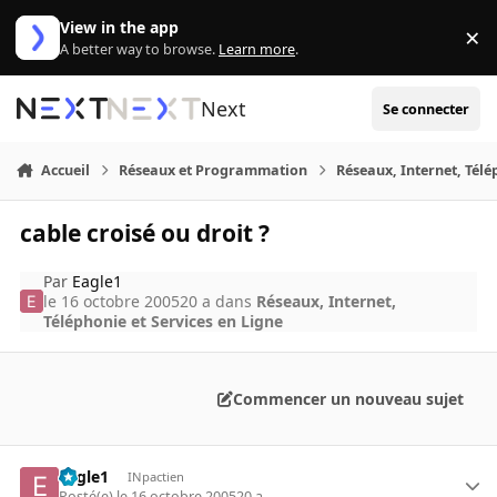
Aller au contenu
View in the app
×
Di
A better way to browse.
Learn more
.
Next
Se connecter
Accueil
Réseaux et Programmation
Réseaux, Internet, Télé
cable croisé ou droit ?
Par
Eagle1
le 16 octobre 2005
20 a
dans
Réseaux, Internet,
Téléphonie et Services en Ligne
Commencer un nouveau sujet
Eagle1
INpactien
Posté(e)
le 16 octobre 2005
20 a