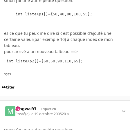
sinon j'ai une autre petite question:
     int listeXp1[]={50,40,80,100,55}; 

es ce que tu peux me dire si c'est possible d'ajouté une
certaine valeur(par exemple 10) à chaque index de mon
tableau.
pour arrivé a un nouveau talbeau ==>
????
Citer
mogwai93
INpactien
Posté(e)
le 19 octobre 2005
20 a
sinon j'ai une autre petite question: