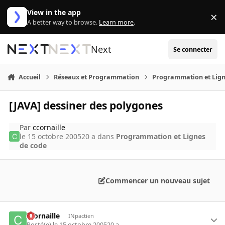
Aller au contenu
View in the app
×
Di
A better way to browse.
Learn more
.
Next
Se connecter
Accueil
Réseaux et Programmation
Programmation et Lign
[JAVA] dessiner des polygones
Par
ccornaille
le 15 octobre 2005
20 a
dans
Programmation et Lignes
de code
Commencer un nouveau sujet
ccornaille
INpactien
Posté(e)
le 15 octobre 2005
20 a