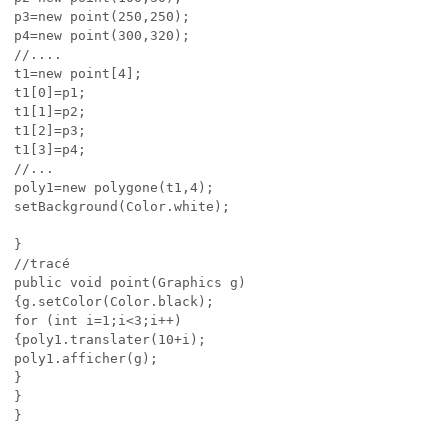
p3=new point(250,250);

p4=new point(300,320);

//....

t1=new point[4];

t1[0]=p1;

t1[1]=p2;

t1[2]=p3;

t1[3]=p4;

//...

poly1=new polygone(t1,4);

setBackground(Color.white);

}

//tracé

public void point(Graphics g)

{g.setColor(Color.black);

for (int i=1;i<3;i++)

{poly1.translater(10+i);

poly1.afficher(g);

}

}
