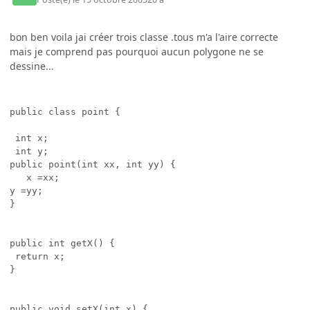
bon ben voila jai créer trois classe .tous m'a l'aire correcte
mais je comprend pas pourquoi aucun polygone ne se
dessine...
public class point { 

 int x;

 int y;

public point(int xx, int yy) {

   x =xx;

y =yy;

}

public int getX() {

 return x;

}

public void setX(int x) {
