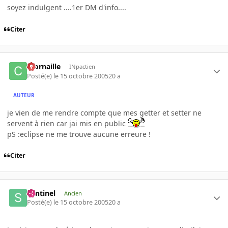
soyez indulgent ....1er DM d'info....
Citer
ccornaille
INpactien
Posté(e)
le 15 octobre 2005
20 a
AUTEUR
je vien de me rendre compte que mes getter et setter ne
servent à rien car jai mis en public
pS :eclipse ne me trouve aucune erreure !
Citer
Sentinel
Ancien
Posté(e)
le 15 octobre 2005
20 a