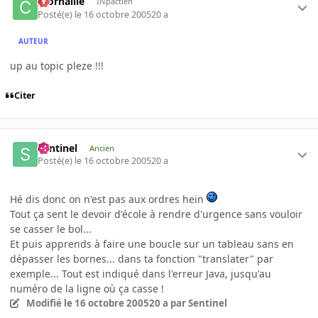
ccornaille
INpactien
Posté(e)
le 16 octobre 2005
20 a
AUTEUR
up au topic pleze !!!
Citer
Sentinel
Ancien
Posté(e)
le 16 octobre 2005
20 a
Hé dis donc on n'est pas aux ordres hein
Tout ça sent le devoir d'école à rendre d'urgence sans vouloir
se casser le bol...
Et puis apprends à faire une boucle sur un tableau sans en
dépasser les bornes... dans ta fonction "translater" par
exemple... Tout est indiqué dans l'erreur Java, jusqu'au
numéro de la ligne où ça casse !
Modifié
le 16 octobre 2005
20 a
par Sentinel