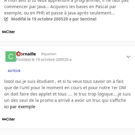
A mon avis si tu veux apprendre à programmer, il ne faut pas
commencer par Java... Acquiers les bases en Pascal par
exemple, ou en PHP, et passe à Java après seulement...
Modifié
le 19 octobre 2005
20 a
par Sentinel
Citer
ccornaille
INpactien
Posté(e)
le 19 octobre 2005
20 a
AUTEUR
loool oui je suis étudiant , et si tu veux tous savoir on à fais
que de l'uml pour le moment en cours et pour notre 1er DM
on doit faire des applet et tous .... le truc trop logique....je suis
un des seul de la promo a arrivé a avoir un truc qui s'affiche
ici par exemple
Citer