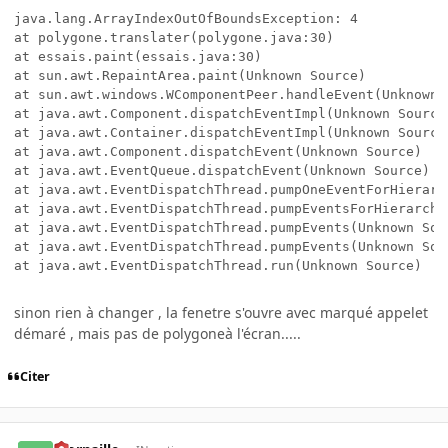
java.lang.ArrayIndexOutOfBoundsException: 4

at polygone.translater(polygone.java:30)

at essais.paint(essais.java:30)

at sun.awt.RepaintArea.paint(Unknown Source)

at sun.awt.windows.WComponentPeer.handleEvent(Unknown S
at java.awt.Component.dispatchEventImpl(Unknown Source)
at java.awt.Container.dispatchEventImpl(Unknown Source)
at java.awt.Component.dispatchEvent(Unknown Source)

at java.awt.EventQueue.dispatchEvent(Unknown Source)

at java.awt.EventDispatchThread.pumpOneEventForHierarch
at java.awt.EventDispatchThread.pumpEventsForHierarchy(
at java.awt.EventDispatchThread.pumpEvents(Unknown Sour
at java.awt.EventDispatchThread.pumpEvents(Unknown Sour
sinon rien à changer , la fenetre s'ouvre avec marqué appelet
démaré , mais pas de polygoneà l'écran.....
Citer