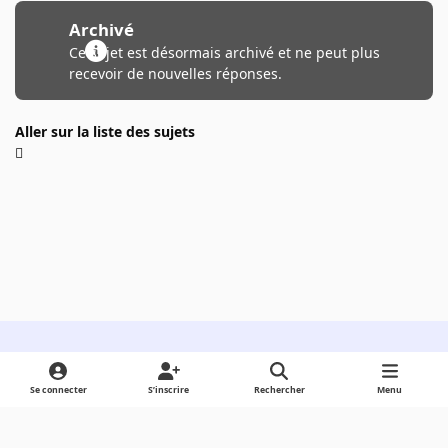
Archivé
Ce sujet est désormais archivé et ne peut plus
recevoir de nouvelles réponses.
Aller sur la liste des sujets
Light Mode
Dark Mode
System Preference
Se connecter
S’inscrire
Rechercher
Menu
Langue
Cookies
Powered by
Invision Community