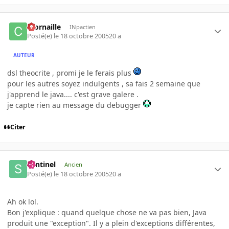
ccornaille
INpactien
Posté(e)
le 18 octobre 2005
20 a
AUTEUR
dsl theocrite , promi je le ferais plus
pour les autres soyez indulgents , sa fais 2 semaine que
j'apprend le java.... c'est grave galere .
je capte rien au message du debugger
Citer
Sentinel
Ancien
Posté(e)
le 18 octobre 2005
20 a
Ah ok lol.
Bon j'explique : quand quelque chose ne va pas bien, Java
produit une "exception". Il y a plein d'exceptions différentes,