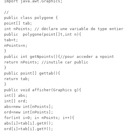
import java.awt.Graphics;

//

public class polygone {

point[] tab;

int nPoints; // déclare une variable de type entier

public  polygone(point[]t,int n){

tab=t;

nPoints=n;

}

public int getNpoints(){//pour acceder a npoint

return nPoints; //inutile car public

}

public point[] gettab(){

return tab;

}

public void afficher(Graphics g){

int[] abs;

int[] ord;

abs=new int[nPoints];

ord=new int[nPoints];

for(int i=0; i< nPoints; i++){

abs[i]=tab[i].getX();

ord[i]=tab[i].getY();
