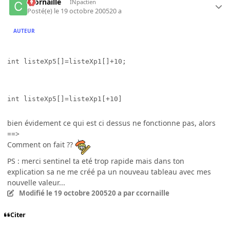
ccornaille
INpactien
Posté(e)
le 19 octobre 2005
20 a
AUTEUR
int listeXp5[]=listeXp1[]+10;
int listeXp5[]=listeXp1[+10]
bien évidement ce qui est ci dessus ne fonctionne pas, alors
==>
Comment on fait ??
PS : merci sentinel ta eté trop rapide mais dans ton
explication sa ne me créé pa un nouveau tableau avec mes
nouvelle valeur...
Modifié
le 19 octobre 2005
20 a
par ccornaille
Citer