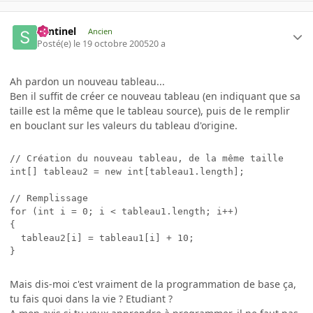
Sentinel
Ancien
Posté(e)
le 19 octobre 2005
20 a
Ah pardon un nouveau tableau...
Ben il suffit de créer ce nouveau tableau (en indiquant que sa
taille est la même que le tableau source), puis de le remplir
en bouclant sur les valeurs du tableau d'origine.
// Création du nouveau tableau, de la même taille

int[] tableau2 = new int[tableau1.length];

// Remplissage

for (int i = 0; i < tableau1.length; i++)

{

  tableau2[i] = tableau1[i] + 10;

Mais dis-moi c'est vraiment de la programmation de base ça,
tu fais quoi dans la vie ? Etudiant ?