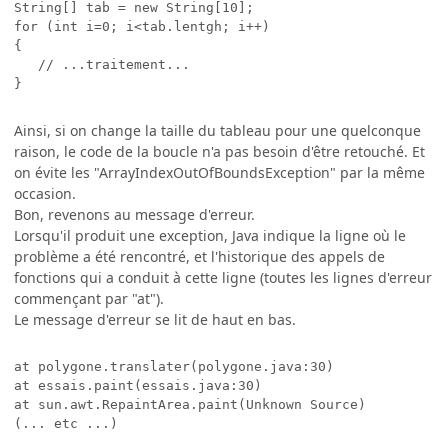
String[] tab = new String[10];

for (int i=0; i<tab.lentgh; i++)

{

   // ...traitement...

Ainsi, si on change la taille du tableau pour une quelconque
raison, le code de la boucle n'a pas besoin d'être retouché. Et
on évite les "ArrayIndexOutOfBoundsException" par la même
occasion.
Bon, revenons au message d'erreur.
Lorsqu'il produit une exception, Java indique la ligne où le
problème a été rencontré, et l'historique des appels de
fonctions qui a conduit à cette ligne (toutes les lignes d'erreur
commençant par "at").
Le message d'erreur se lit de haut en bas.
at polygone.translater(polygone.java:30)

at essais.paint(essais.java:30)

at sun.awt.RepaintArea.paint(Unknown Source)
