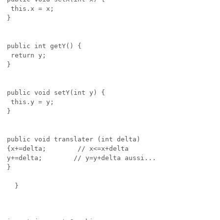
 this.x = x;

}

public int getY() {

 return y;

}

public void setY(int y) {

 this.y = y;

}

public void translater (int delta)

{x+=delta;        // x<=x+delta

y+=delta;        // y=y+delta aussi...

}
