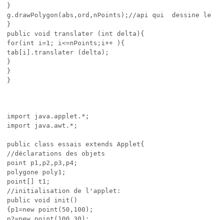
}

g.drawPolygon(abs,ord,nPoints);//api qui  dessine le po
}

public void translater (int delta){

for(int i=1; i<=nPoints;i++ ){

tab[i].translater (delta);

}

}

import java.applet.*;

import java.awt.*;

public class essais extends Applet{

//déclarations des objets

point p1,p2,p3,p4;

polygone poly1;

point[] t1;

//initialisation de l'applet:

public void init()

{p1=new point(50,100);

p2=new point(100,30);
