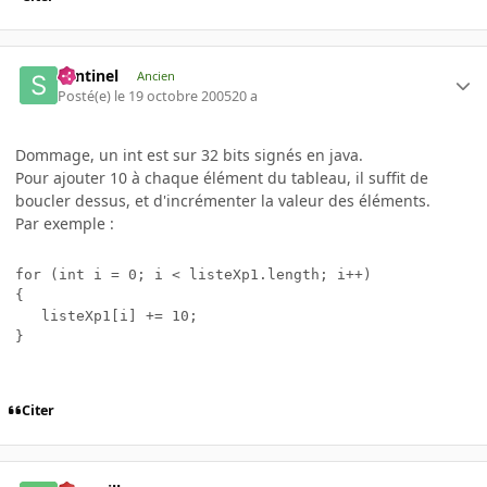
Sentinel
Ancien
Posté(e)
le 19 octobre 2005
20 a
Dommage, un int est sur 32 bits signés en java.
Pour ajouter 10 à chaque élément du tableau, il suffit de
boucler dessus, et d'incrémenter la valeur des éléments.
Par exemple :
for (int i = 0; i < listeXp1.length; i++)

{

   listeXp1[i] += 10;

Citer