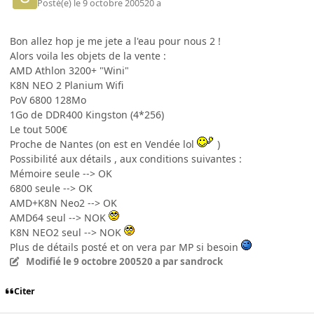
Posté(e)
le 9 octobre 2005
20 a
Bon allez hop je me jete a l'eau pour nous 2 !
Alors voila les objets de la vente :
AMD Athlon 3200+ "Wini"
K8N NEO 2 Planium Wifi
PoV 6800 128Mo
1Go de DDR400 Kingston (4*256)
Le tout 500€
Proche de Nantes (on est en Vendée lol
)
Possibilité aux détails , aux conditions suivantes :
Mémoire seule --> OK
6800 seule --> OK
AMD+K8N Neo2 --> OK
AMD64 seul --> NOK
K8N NEO2 seul --> NOK
Plus de détails posté et on vera par MP si besoin
Modifié
le 9 octobre 2005
20 a
par sandrock
Citer