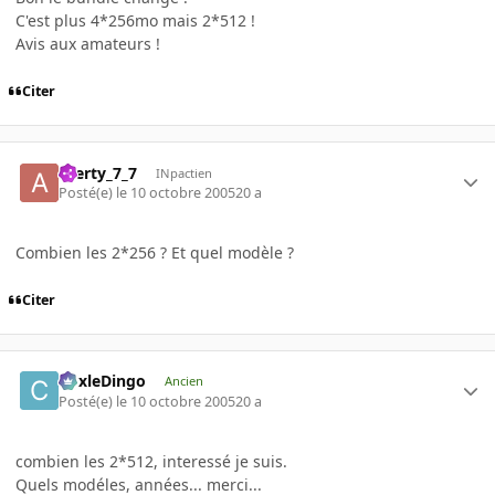
C'est plus 4*256mo mais 2*512 !
Avis aux amateurs !
Citer
azerty_7_7
INpactien
Posté(e)
le 10 octobre 2005
20 a
Combien les 2*256 ? Et quel modèle ?
Citer
CoxleDingo
Ancien
Posté(e)
le 10 octobre 2005
20 a
combien les 2*512, interessé je suis.
Quels modéles, années... merci...