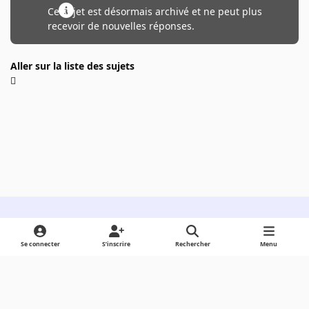
Ce sujet est désormais archivé et ne peut plus
recevoir de nouvelles réponses.
Aller sur la liste des sujets
Light Mode
Dark Mode
System Preference
Se connecter
S’inscrire
Rechercher
Menu
Langue
Cookies
Powered by
Invision Community