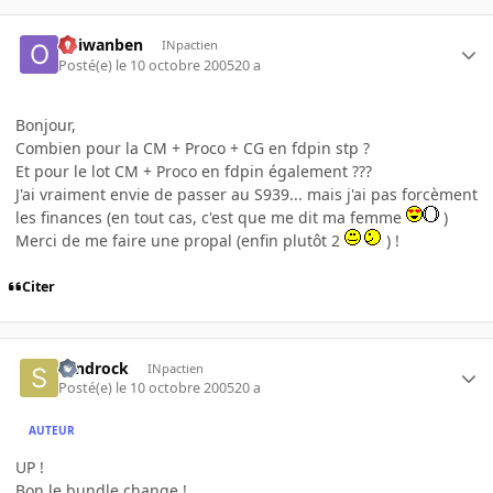
obiwanben
INpactien
Posté(e)
le 10 octobre 2005
20 a
Bonjour,
Combien pour la CM + Proco + CG en fdpin stp ?
Et pour le lot CM + Proco en fdpin également ???
J'ai vraiment envie de passer au S939... mais j'ai pas forcèment
les finances (en tout cas, c'est que me dit ma femme
)
Merci de me faire une propal (enfin plutôt 2
) !
Citer
sandrock
INpactien
Posté(e)
le 10 octobre 2005
20 a
AUTEUR
UP !
Bon le bundle change !