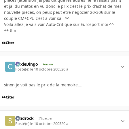
pieces (attention jai pas dit que les autres ne le faisais pas !)
et jai du matos en vu donc le prix c'est le prix d'achat de mes
nouvelle pieces, on peux peut etre négocier 20-30€ sur le
couple CM+CPU c'est a voir sa ! ^^
Voila allez je vais voir Auto-Critique sur Eurosport moi ^^
++ tlm
Citer
CoxleDingo
Ancien
Posté(e)
le 10 octobre 2005
20 a
sinon je voit pas le prix de la memoire....
Citer
sandrock
INpactien
Posté(e)
le 10 octobre 2005
20 a