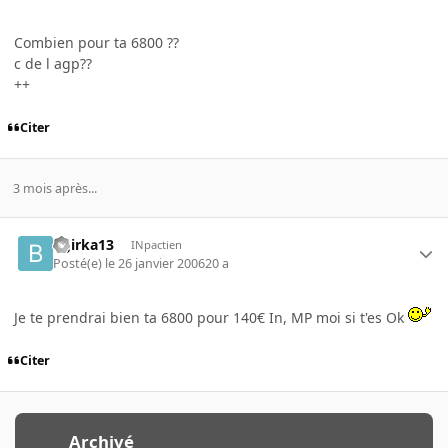
Combien pour ta 6800 ??
c de l agp??
++
Citer
3 mois après...
Bgirka13
INpactien
Posté(e)
le 26 janvier 2006
20 a
Je te prendrai bien ta 6800 pour 140€ In, MP moi si t'es Ok
Citer
Archivé