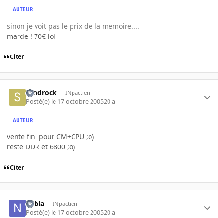
AUTEUR
sinon je voit pas le prix de la memoire....
marde ! 70€ lol
Citer
sandrock
INpactien
Posté(e)
le 17 octobre 2005
20 a
AUTEUR
vente fini pour CM+CPU ;o)
reste DDR et 6800 ;o)
Citer
nabla
INpactien
Posté(e)
le 17 octobre 2005
20 a