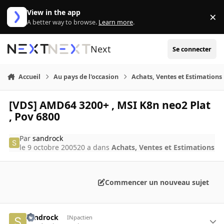
Aller au contenu
View in the app
×
Di
A better way to browse.
Learn more
.
Next
Se connecter
Accueil
Au pays de l'occasion
Achats, Ventes et Estimations
[VDS] AMD64 3200+ , MSI K8n neo2 Plat
, Pov 6800
Par
sandrock
le 9 octobre 2005
20 a
dans
Achats, Ventes et Estimations
Commencer un nouveau sujet
sandrock
INpactien