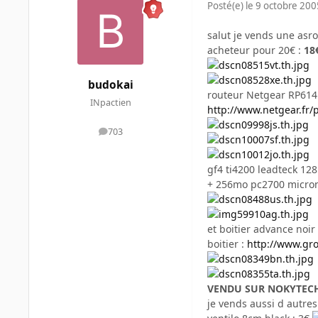
Posté(e)
le 9 octobre 200
salut je vends une asro
acheteur pour 20€ :
18
budokai
routeur Netgear RP614
INpactien
http://www.netgear.fr/
703
messages
gf4 ti4200 leadteck 12
+ 256mo pc2700 micro
et boitier advance noir
boitier :
http://www.gros
VENDU SUR NOKYTECH .
je vends aussi d autres 