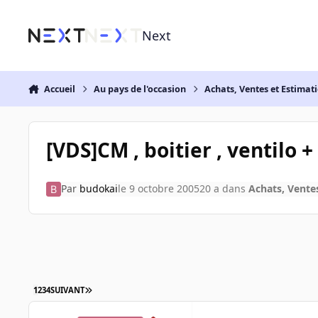
Aller au contenu
Next
Accueil
Au pays de l'occasion
Achats, Ventes et Estimat
[VDS]CM , boitier , ventilo 
Par
budokai
le 9 octobre 2005
20 a
dans
Achats, Vente
1
2
3
4
SUIVANT