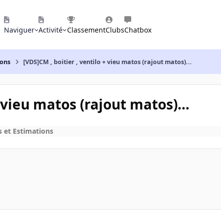
Naviguer
Activité
Classement
Clubs
Chatbox
ions
[VDS]CM , boitier , ventilo + vieu matos (rajout matos)...
+ vieu matos (rajout matos)...
s et Estimations