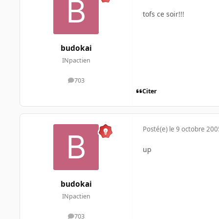
tofs ce soir!!!
budokai
INpactien
703
messages
Citer
Posté(e)
le 9 octobre 200
up
budokai
INpactien
703
messages