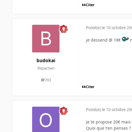
Citer
Posté(e)
le 10 octobre 2
je dessend @ 18€
n
budokai
INpactien
703
messages
Citer
Posté(e)
le 10 octobre 2
Je te propose 20€ mais
Quoi que t'en penses ?