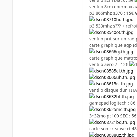
ventilo 8cm black : 3€
ventilo 8cm enermax ave
p3 866mhz s370 :
15€
p3 533mhz s??? + refro
ventilo prit sur un rad 
carte graphique agp (d
carte graphique matro
ventilo aero 7 : 12€
ventilo disque dur TITA
gamepad logitech : 8€
3*32mo pc100 SEC : 5€
carte son creative ct 48