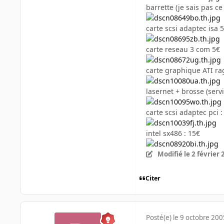
barrette (je sais pas ce
carte scsi adaptec isa 
carte reseau 3 com 5€
carte graphique ATI ra
lasernet + brosse (servi 
carte scsi adaptec pci :
intel sx486 : 15€
Modifié
le 2 février
Citer
Posté(e)
le 9 octobre 200