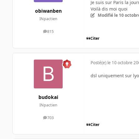
Je suis sur Paris la jo
Voilà dis moi quoi
obiwanben
Modifié
le 10 octobr
INpactien
815
messages
Citer
Posté(e)
le 10 octobre 2
dsl uniquement sur ly
budokai
INpactien
703
messages
Citer