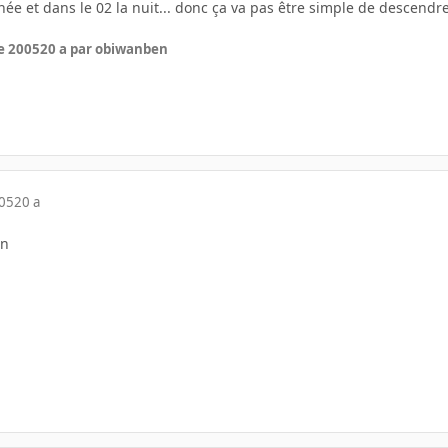
urnée et dans le 02 la nuit... donc ça va pas être simple de descendr
e 2005
20 a
par obiwanben
005
20 a
on