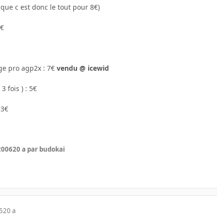
 que c est donc le tout pour 8€)
5€
ge pro agp2x : 7€
vendu @ icewid
3 fois ) : 5€
 3€
 2006
20 a
par budokai
5
20 a