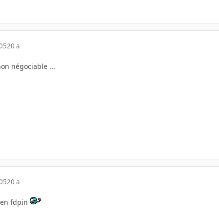
005
20 a
on négociable ...
005
20 a
 en fdpin