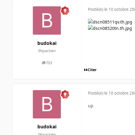
Posté(e)
le 10 octobre 2
budokai
INpactien
703
messages
Citer
Posté(e)
le 10 octobre 2
up
budokai
INpactien