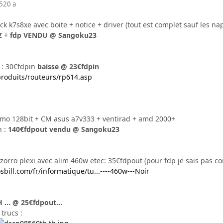
5
20 a
ck k7s8xe avec boite + notice + driver (tout est complet sauf les nap
€
+
fdp
VENDU
@ Sangoku23
 : 30€fdpin
baisse @ 23€fdpin
produits/routeurs/rp614.asp
8mo 128bit + CM asus a7v333 + ventirad + amd 2000+
n :
140€fdpout vendu @ Sangoku23
 zorro plexi avec alim 460w etec: 35€fdpout (pour fdp je sais pas c
bill.com/fr/informatique/tu...----460w---Noir
.. @ 25€fdpout...
trucs :