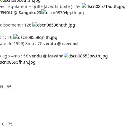
c régulateur + grille (avec la boite ) : 5€
VENDU @ Sangoku23
idissement : 12€
p2 : 2€
ate de 1999) 8mo : 7€
vendu @ icewind
x agp 4mo : 5€
vendu @ icewind
N : 8€
10 : 7€