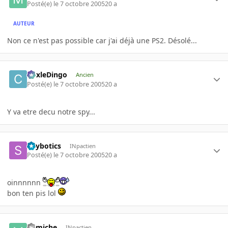
Posté(e)
le 7 octobre 2005
20 a
AUTEUR
Non ce n'est pas possible car j'ai déjà une PS2. Désolé...
CoxleDingo
Ancien
Posté(e)
le 7 octobre 2005
20 a
Y va etre decu notre spy...
Spybotics
INpactien
Posté(e)
le 7 octobre 2005
20 a
oinnnnnn
bon ten pis lol
Mimiche
INpactien