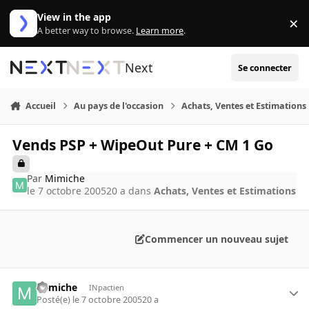
Aller au contenu
View in the app
×
Di
A better way to browse.
Learn more
.
Next
Se connecter
Accueil
Au pays de l'occasion
Achats, Ventes et Estimations
Vends PSP + WipeOut Pure + CM 1 Go
Par
Mimiche
le 7 octobre 2005
20 a
dans
Achats, Ventes et Estimations
Commencer un nouveau sujet
Mimiche
INpactien
Posté(e)
le 7 octobre 2005
20 a