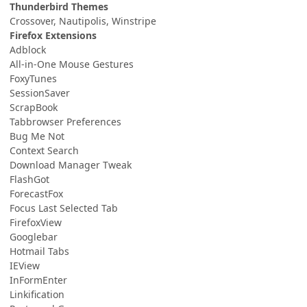
Thunderbird Themes
Crossover, Nautipolis, Winstripe
Firefox Extensions
Adblock
All-in-One Mouse Gestures
FoxyTunes
SessionSaver
ScrapBook
Tabbrowser Preferences
Bug Me Not
Context Search
Download Manager Tweak
FlashGot
ForecastFox
Focus Last Selected Tab
FirefoxView
Googlebar
Hotmail Tabs
IEView
InFormEnter
Linkification