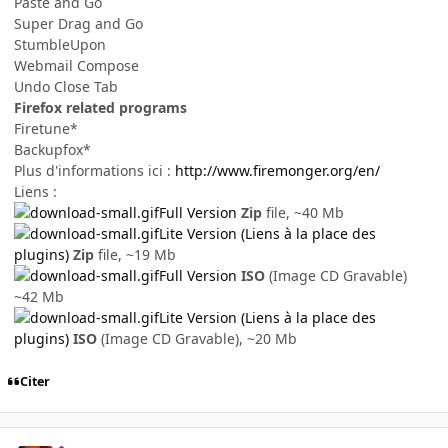
Paste and Go
Super Drag and Go
StumbleUpon
Webmail Compose
Undo Close Tab
Firefox related programs
Firetune*
Backupfox*
Plus d'informations ici :
http://www.firemonger.org/en/
Liens :
Full Version
Zip
file, ~40 Mb
Lite Version (Liens à la place des
plugins)
Zip
file, ~19 Mb
Full Version
ISO
(Image CD Gravable)
~42 Mb
Lite Version (Liens à la place des
plugins)
ISO
(Image CD Gravable), ~20 Mb
Citer