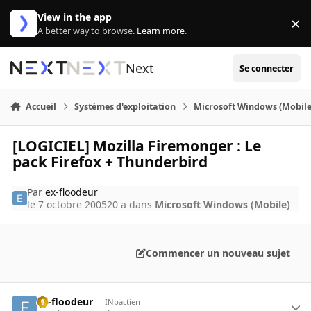
Aller au contenu
View in the app
×
Di
A better way to browse.
Learn more
.
Next
Se connecter
Accueil
Systèmes d'exploitation
Microsoft Windows (Mobile
[LOGICIEL] Mozilla Firemonger : Le
pack Firefox + Thunderbird
Par
ex-floodeur
le 7 octobre 2005
20 a
dans
Microsoft Windows (Mobile)
Commencer un nouveau sujet
ex-floodeur
INpactien