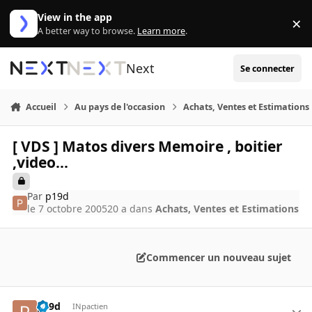
Aller au contenu
View in the app
×
Di
A better way to browse.
Learn more
.
Next
Se connecter
Accueil
Au pays de l'occasion
Achats, Ventes et Estimations
[ VDS ] Matos divers Memoire , boitier
,video...
Par
p19d
le 7 octobre 2005
20 a
dans
Achats, Ventes et Estimations
Commencer un nouveau sujet
p19d
INpactien