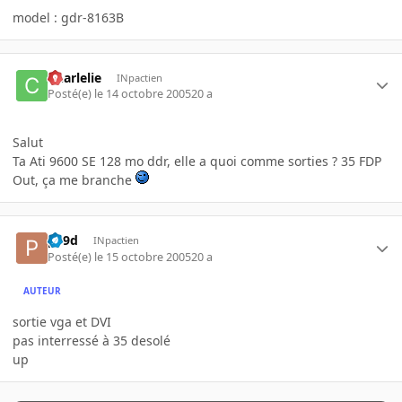
model : gdr-8163B
Charlelie
INpactien
Posté(e)
le 14 octobre 2005
20 a
Salut
Ta Ati 9600 SE 128 mo ddr, elle a quoi comme sorties ? 35 FDP
Out, ça me branche
p19d
INpactien
Posté(e)
le 15 octobre 2005
20 a
AUTEUR
sortie vga et DVI
pas interressé à 35 desolé
up