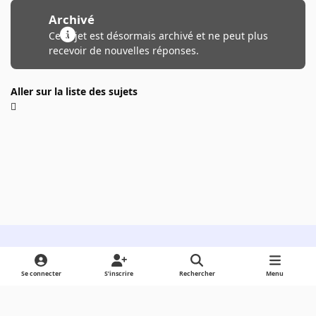
Archivé
Ce sujet est désormais archivé et ne peut plus
recevoir de nouvelles réponses.
Aller sur la liste des sujets
Light Mode
Dark Mode
System Preference
Se connecter
S’inscrire
Rechercher
Menu
Langue
Cookies
Powered by
Invision Community