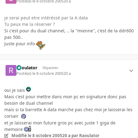
Posté(e)
le 8 octobre 2005
20 a
je serai peut etre intéréssé par la A data
Tu peux me la réserver ?
Si c'est pour du dual channel, .. la "mienne", c'est de la ddr600
pas 500..
Juste pour info
Raoulator
INpactien
Posté(e)
le 8 octobre 2005
20 a
oui je sais
Mais c'est pour mettre dans mon pc en signature donc pas
besoin de dual channel
mais si ta barrette A data marche pas chez moi je laisserai les
corsair
et je laisserai mon future gros pc avec juste 1 giga de
memoire
Modifié
le 8 octobre 2005
20 a
par Raoulator