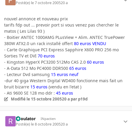
Posté(e)
le 7 octobre 2005
20 a
nouvel annonce et nouveau prix
tarifs fdp out ... prevoir port si vous venez pas chercher le
matos ( Les Lilas 93 )
- Boitier ANTEC 1000AMG PLusView + Alim. ANTEC TruePower
380W ATX2.0 un rack installé offert
80 euros VENDU
- Carte Graphique PCI Express Sapphire X600 PRO 256 mo
Sorties TV et DVI
70 euros
- Kingston HyperX PC3200 512Mo CAS 2.0
60 euros
- A-Data 512 Mo PC4000 DDR500
65 euros
- Lecteur Dvd samsung
15 euros neuf
-dur 40 giga Western Digital WD400 fonctionne mais fait un
bruit bizarre
15 euros
(vendu en l'etat )
- Ati 9600 SE 128 mo ddr :
45 euros
Modifié
le 15 octobre 2005
20 a
par p19d
Raoulator
INpactien
Posté(e)
le 8 octobre 2005
20 a