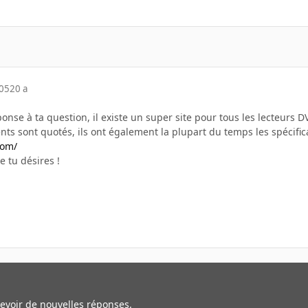
005
20 a
ponse à ta question, il existe un super site pour tous les lecteurs 
ts sont quotés, ils ont également la plupart du temps les spécifica
com/
e tu désires !
cevoir de nouvelles réponses.