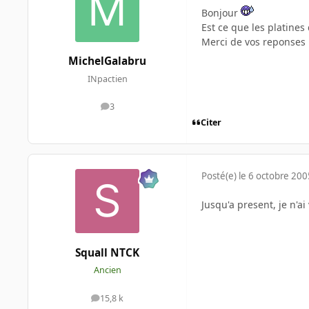
Bonjour
Est ce que les platines
Merci de vos reponses
MichelGalabru
INpactien
3
messages
Citer
Posté(e)
le 6 octobre 200
Jusqu'a present, je n'a
Squall NTCK
Ancien
15,8 k
messages