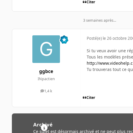
Citer
3 semaines après...
Posté(e)
le 26 octobre 2
Si tu veux avoir une ré
Tous les modèles présen
http://www.videohelp.
Tu trouveras tout ce qu
ggbce
INpactien
1,4 k
messages
Citer
Archivé
Ce sujet est désormais archivé et ne peut plus re