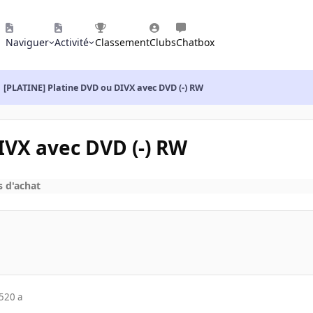
Naviguer
Activité
Classement
Clubs
Chatbox
[PLATINE] Platine DVD ou DIVX avec DVD (-) RW
IVX avec DVD (-) RW
s d'achat
5
20 a