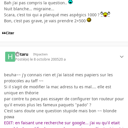
Bah j'ai pas compris la question..
Nuit blanche... migraine...
Scara, c'est toi qui a planqué mes aspégics 1000 ?
Bon, c'est pas grave, je vais prendre 2×500
Citer
h0taru
INpactien
Posté(e)
le 8 octobre 2005
20 a
beuha~~ j'y connais rien et j'ai laissé mes papiers sur les
protocoles au taff ~~
Si il s'agit de modifier la mac adress tu es mal.... elle est
unique en théorie
par contre tu peux pas essayer de configurer ton routeur pour
qu'il envois plus les fameux paquets "pado" ?
C'est sans doute une question stupide mais bon ~~ blonde
powa
EDIT: en faisant une recherche sur google... j'ai vu qu'il etait