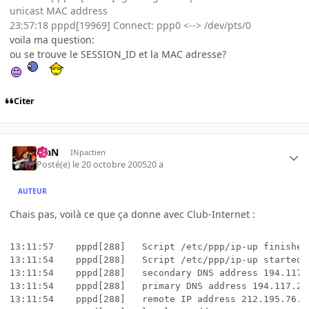
unicast MAC address
23:57:18 pppd[19969] Connect: ppp0 <--> /dev/pts/0
voila ma question:
ou se trouve le SESSION_ID et la MAC adresse?
Citer
KiaN
INpactien
Posté(e)
le 20 octobre 2005
20 a
AUTEUR
Chais pas, voilà ce que ça donne avec Club-Internet :
13:11:57	pppd[288]	Script /etc/ppp/ip-up finished (pid 313), status = 0x0

13:11:54	pppd[288]	Script /etc/ppp/ip-up started (pid 313)

13:11:54	pppd[288]	secondary DNS address 194.117.200.15

13:11:54	pppd[288]	primary DNS address 194.117.200.10

13:11:54	pppd[288]	remote IP address 212.195.76.1
