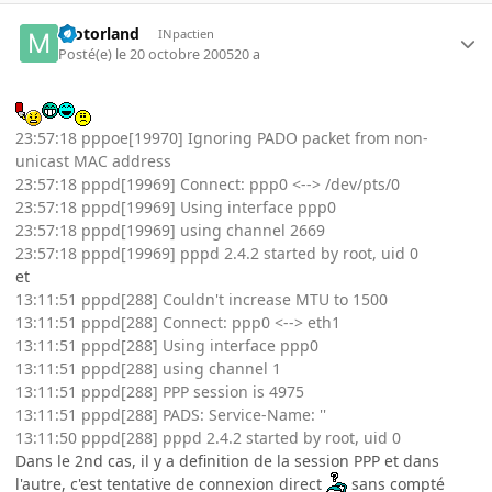
motorland
INpactien
Posté(e)
le 20 octobre 2005
20 a
23:57:18 pppoe[19970] Ignoring PADO packet from non-
unicast MAC address
23:57:18 pppd[19969] Connect: ppp0 <--> /dev/pts/0
23:57:18 pppd[19969] Using interface ppp0
23:57:18 pppd[19969] using channel 2669
23:57:18 pppd[19969] pppd 2.4.2 started by root, uid 0
et
13:11:51 pppd[288] Couldn't increase MTU to 1500
13:11:51 pppd[288] Connect: ppp0 <--> eth1
13:11:51 pppd[288] Using interface ppp0
13:11:51 pppd[288] using channel 1
13:11:51 pppd[288] PPP session is 4975
13:11:51 pppd[288] PADS: Service-Name: ''
13:11:50 pppd[288] pppd 2.4.2 started by root, uid 0
Dans le 2nd cas, il y a definition de la session PPP et dans
l'autre, c'est tentative de connexion direct
sans compté