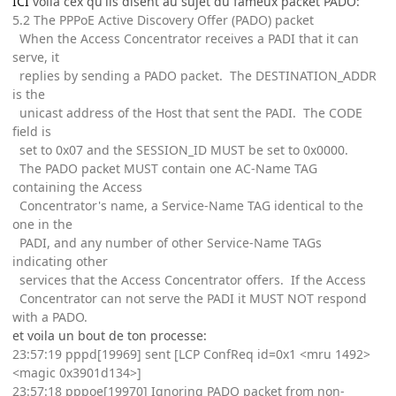
ICI
voila cex qu'ils disent au sujet du fameux packet PADO:
5.2 The PPPoE Active Discovery Offer (PADO) packet
When the Access Concentrator receives a PADI that it can
serve, it
replies by sending a PADO packet. The DESTINATION_ADDR
is the
unicast address of the Host that sent the PADI. The CODE
field is
set to 0x07 and the SESSION_ID MUST be set to 0x0000.
The PADO packet MUST contain one AC-Name TAG
containing the Access
Concentrator's name, a Service-Name TAG identical to the
one in the
PADI, and any number of other Service-Name TAGs
indicating other
services that the Access Concentrator offers. If the Access
Concentrator can not serve the PADI it MUST NOT respond
with a PADO.
et voila un bout de ton processe:
23:57:19 pppd[19969] sent [LCP ConfReq id=0x1 <mru 1492>
<magic 0x3901d134>]
23:57:18 pppoe[19970] Ignoring PADO packet from non-