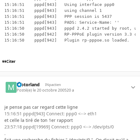
15:16:51	pppd[943]	Using interface ppp0

15:16:51	pppd[943]	using channel 1

15:16:51	pppd[943]	PPP session is 5437

15:16:51	pppd[943]	PADS: Service-Name: ''

15:16:50	pppd[943]	pppd 2.4.2 started by root, uid 0

15:16:50	pppd[942]	RP-PPPoE plugin version 3.3 compiled against pppd 2.4.2

15:16:50	pppd[942]	Plugin rp-pppoe.so loaded.
Citer
motorland
INpactien
Posté(e)
le 20 octobre 2005
20 a
je pense pas car regard cette ligne
15:16:51 pppd[943] Connect: ppp0 <--> eth1
et celle la tiré de ton 1er rapport
23:57:18 pppd[19969] Connect: ppp0 <--> /dev/pts/0
.
fait une recherche du fichier " /dev/pts/0 ". On dirait qu'il a