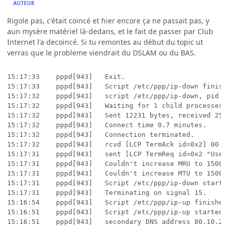
AUTEUR
Rigole pas, c'était coincé et hier encore ça ne passait pas, y
aun mysère matériel là-dedans, et le fait de passer par Club
Internet l'a decoincé. Si tu remontes au début du topic ut
verras que le probleme viendrait du DSLAM ou du BAS.
15:17:33	pppd[943]	Exit.

15:17:33	pppd[943]	Script /etc/ppp/ip-down finished (pid 1080), status = 0x0

15:17:32	pppd[943]	script /etc/ppp/ip-down, pid 1080

15:17:32	pppd[943]	Waiting for 1 child processes...

15:17:32	pppd[943]	Sent 12231 bytes, received 25725 bytes.

15:17:32	pppd[943]	Connect time 0.7 minutes.

15:17:32	pppd[943]	Connection terminated.

15:17:32	pppd[943]	rcvd [LCP TermAck id=0x2] 00 00 00 00 00 00 00 00 00 00 00 00 00 00 00 00 00 00 00 00 00 00 00 00 00 00 00 00 00 00 00 00 ...

15:17:31	pppd[943]	sent [LCP TermReq id=0x2 "User request"]

15:17:31	pppd[943]	Couldn't increase MRU to 1500

15:17:31	pppd[943]	Couldn't increase MTU to 1500

15:17:31	pppd[943]	Script /etc/ppp/ip-down started (pid 1080)

15:17:31	pppd[943]	Terminating on signal 15.

15:16:54	pppd[943]	Script /etc/ppp/ip-up finished (pid 946), status = 0x0

15:16:51	pppd[943]	Script /etc/ppp/ip-up started (pid 946)

15:16:51	pppd[943]	secondary DNS address 80.10.246.132
