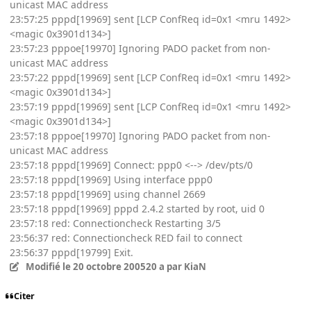
unicast MAC address
23:57:25 pppd[19969] sent [LCP ConfReq id=0x1 <mru 1492>
<magic 0x3901d134>]
23:57:23 pppoe[19970] Ignoring PADO packet from non-
unicast MAC address
23:57:22 pppd[19969] sent [LCP ConfReq id=0x1 <mru 1492>
<magic 0x3901d134>]
23:57:19 pppd[19969] sent [LCP ConfReq id=0x1 <mru 1492>
<magic 0x3901d134>]
23:57:18 pppoe[19970] Ignoring PADO packet from non-
unicast MAC address
23:57:18 pppd[19969] Connect: ppp0 <--> /dev/pts/0
23:57:18 pppd[19969] Using interface ppp0
23:57:18 pppd[19969] using channel 2669
23:57:18 pppd[19969] pppd 2.4.2 started by root, uid 0
23:57:18 red: Connectioncheck Restarting 3/5
23:56:37 red: Connectioncheck RED fail to connect
23:56:37 pppd[19799] Exit.
Modifié
le 20 octobre 2005
20 a
par KiaN
Citer