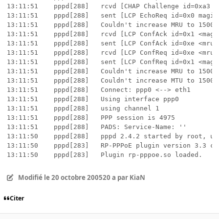
13:11:51	pppd[288]	rcvd [CHAP Challenge id=0xa3 <11ef9cbcdc7be734cd30e917312bdf63>, name = "BSSGW11 3"] 00 00 00 00 00 00 00 00 00 88 88 88 88

13:11:51	pppd[288]	sent [LCP EchoReq id=0x0 magic=0xeaaaa55]

13:11:51	pppd[288]	Couldn't increase MRU to 1500

13:11:51	pppd[288]	rcvd [LCP ConfAck id=0x1 <magic 0xeaaaa55>] 00 00 00 00 00 00 00 00 00 00 00 00 00 00 00 00 00 00 00 00 00 00 00 00 00 00 00 00 88 88 88 88

13:11:51	pppd[288]	sent [LCP ConfAck id=0xe <mru 1492> <auth chap MD5> <magic 0xf6841da>]

13:11:51	pppd[288]	rcvd [LCP ConfReq id=0xe <mru 1492> <auth chap MD5> <magic 0xf6841da>] 00 00 00 00 00 00 00 00 00 00 00 00 00 00 00 00 00 00 00 88 88 88 88

13:11:51	pppd[288]	sent [LCP ConfReq id=0x1 <magic 0xeaaaa55>]

13:11:51	pppd[288]	Couldn't increase MRU to 1500

13:11:51	pppd[288]	Couldn't increase MTU to 1500

13:11:51	pppd[288]	Connect: ppp0 <--> eth1

13:11:51	pppd[288]	Using interface ppp0

13:11:51	pppd[288]	using channel 1

13:11:51	pppd[288]	PPP session is 4975

13:11:51	pppd[288]	PADS: Service-Name: ''

13:11:50	pppd[288]	pppd 2.4.2 started by root, uid 0

13:11:50	pppd[283]	RP-PPPoE plugin version 3.3 compiled against pppd 2.4.2

13:11:50	pppd[283]	Plugin rp-pppoe.so loaded.
Modifié
le 20 octobre 2005
20 a
par KiaN
Citer