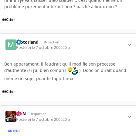
hmmm je vais laisser theo statuer .. c'est quand même un
problème purement internet non ? pas lié à linux non ?
Citer
motorland
INpactien
Posté(e)
le 7 octobre 2005
20 a
Ben apparament, il faudrait qu'il modifie son processe
d'authente (si j'ai bien compris
). Donc on dirait quand
même un sujet pour le topic linux
Citer
KiaN
INpactien
Posté(e)
le 7 octobre 2005
20 a
AUTEUR