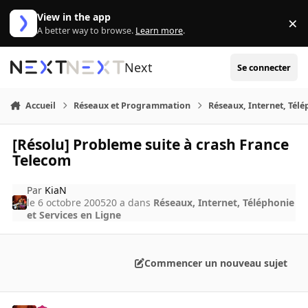
Aller au contenu
View in the app
×
Di
A better way to browse.
Learn more
.
Next
Se connecter
Accueil
Réseaux et Programmation
Réseaux, Internet, Télé
[Résolu] Probleme suite à crash France
Telecom
Par
KiaN
le 6 octobre 2005
20 a
dans
Réseaux, Internet, Téléphonie
et Services en Ligne
Commencer un nouveau sujet