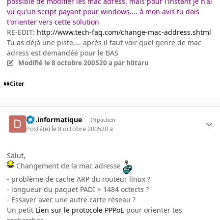
possible de modifier les mac adress, mais pour l'instant je n'ai
vu qu'un script payant pour windows.... à mon avis tu dois
t'orienter vers cette solution
RE-EDIT:
http://www.tech-faq.com/change-mac-address.shtml
Tu as déjà une piste.... après il faut voir quel genre de mac
adress est demandée pour le BAS
Modifié
le 8 octobre 2005
20 a
par h0taru
Citer
dfi.informatique
INpactien
Posté(e)
le 8 octobre 2005
20 a
Salut,
Changement de la mac adresse
- problème de cache ARP du routeur linux ?
- longueur du paquet PADI > 1484 octects ?
- Essayer avec une autre carte réseau ?
Un petit
Lien sur le protocole PPPoE
pour orienter tes