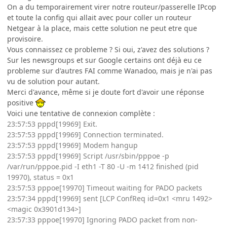
On a du temporairement virer notre routeur/passerelle IPcop
et toute la config qui allait avec pour coller un routeur
Netgear à la place, mais cette solution ne peut etre que
provisoire.
Vous connaissez ce probleme ? Si oui, z'avez des solutions ?
Sur les newsgroups et sur Google certains ont déjà eu ce
probleme sur d'autres FAI comme Wanadoo, mais je n'ai pas
vu de solution pour autant.
Merci d'avance, même si je doute fort d'avoir une réponse
positive
Voici une tentative de connexion complète :
23:57:53 pppd[19969] Exit.
23:57:53 pppd[19969] Connection terminated.
23:57:53 pppd[19969] Modem hangup
23:57:53 pppd[19969] Script /usr/sbin/pppoe -p
/var/run/pppoe.pid -I eth1 -T 80 -U -m 1412 finished (pid
19970), status = 0x1
23:57:53 pppoe[19970] Timeout waiting for PADO packets
23:57:34 pppd[19969] sent [LCP ConfReq id=0x1 <mru 1492>
<magic 0x3901d134>]
23:57:33 pppoe[19970] Ignoring PADO packet from non-