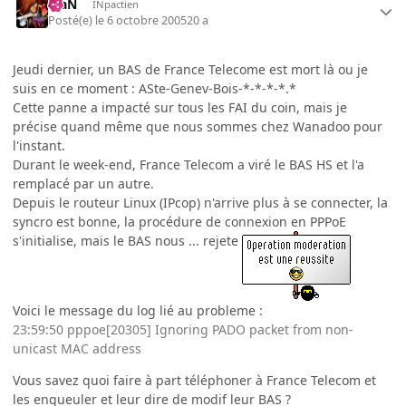
KiaN
INpactien
Posté(e)
le 6 octobre 2005
20 a
Jeudi dernier, un BAS de France Telecome est mort là ou je
suis en ce moment : ASte-Genev-Bois-*-*-*-*.*
Cette panne a impacté sur tous les FAI du coin, mais je
précise quand même que nous sommes chez Wanadoo pour
l'instant.
Durant le week-end, France Telecom a viré le BAS HS et l'a
remplacé par un autre.
Depuis le routeur Linux (IPcop) n'arrive plus à se connecter, la
syncro est bonne, la procédure de connexion en PPPoE
s'initialise, mais le BAS nous ... rejete
Voici le message du log lié au probleme :
23:59:50 pppoe[20305] Ignoring PADO packet from non-
unicast MAC address
Vous savez quoi faire à part téléphoner à France Telecom et
les engueuler et leur dire de modif leur BAS ?