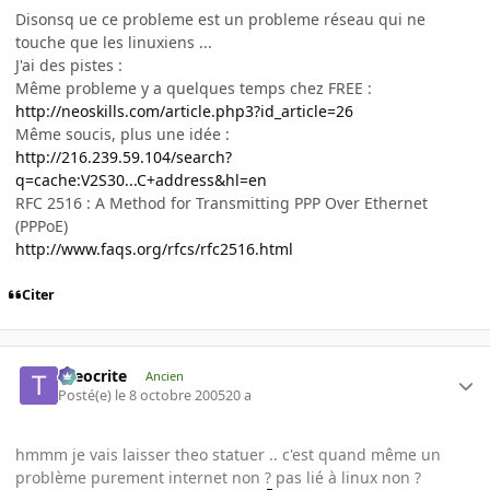
Disonsq ue ce probleme est un probleme réseau qui ne
touche que les linuxiens ...
J'ai des pistes :
Même probleme y a quelques temps chez FREE :
http://neoskills.com/article.php3?id_article=26
Même soucis, plus une idée :
http://216.239.59.104/search?
q=cache:V2S30...C+address&hl=en
RFC 2516 : A Method for Transmitting PPP Over Ethernet
(PPPoE)
http://www.faqs.org/rfcs/rfc2516.html
Citer
theocrite
Ancien
Posté(e)
le 8 octobre 2005
20 a
hmmm je vais laisser theo statuer .. c'est quand même un
problème purement internet non ? pas lié à linux non ?