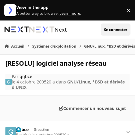
Aller au contenu
View in the app
×
Di
A better way to browse.
Learn more
.
Next
Se connecter
Accueil
Systèmes d'exploitation
GNU/Linux, *BSD et dérivé
[RESOLU] logiciel analyse réseau
Par
ggbce
le 4 octobre 2005
20 a
dans
GNU/Linux, *BSD et dérivés
d'UNIX
Commencer un nouveau sujet
ggbce
INpactien
Posté(e)
le 4 octobre 2005
20 a