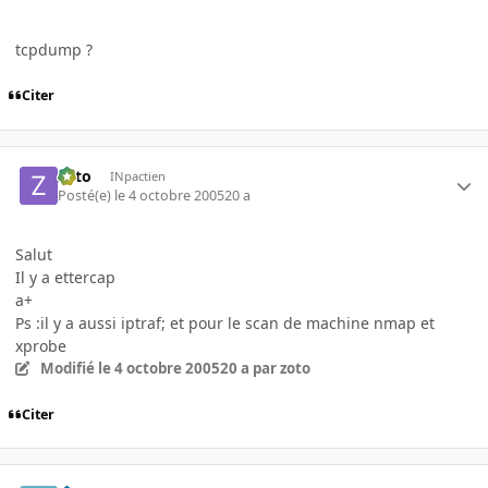
tcpdump ?
Citer
zoto
INpactien
Posté(e)
le 4 octobre 2005
20 a
Salut
Il y a ettercap
a+
Ps :il y a aussi iptraf; et pour le scan de machine nmap et
xprobe
Modifié
le 4 octobre 2005
20 a
par zoto
Citer