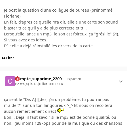
Je post la question d'une collègue de bureau (prénommé
Floriane)
En fait, d'après ce qu'elle m'a dit, elle a une carte son sound
blaster tt ce qu'il y a de plus correcte et tt...
Lorsqu'elle lance un mp3, le son est foireux, ça "grésille" (?!).
Si vous avez des idées...
PS : elle a déjà réinstallé les drivers de la carte...
Citer
Compte_supprime_2209
INpactien
Posté(e)
le 16 juillet 2003
23 a
ça sent le "Dis A]|[des, j'ai un problème, tu pourrai pas
m'aider?" sur un ton langoureux ^_^ Et nous on recoltera
aucun remerciement direct
Bon... Déjà, il faut savoir si le mp3 est de bonne qualité, ou
non.. (au moins 128kbps pour de la musique ou des chansons