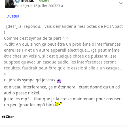
Amnesiac
Ancien
Posté(e)
le 16 juillet 2003
23 a
AUTEUR
|[des"]j'ai répondu, j'vais demander à mes potes de PC INpact
!
Comme c'est sympa de ta part ^_^
<Edit: Ah oui, sinon ça peut être un problème d'interférences
entre les HP et un autre appareil electrique... (ça peut même
être chez un voisin, si c'est quelque chose de puissant...) Je
suppose qu'avec un casque audio, les interferences seront
réduites, faudrait peut-être qu'elle essaie si elle a un casque..
>
ui je suis sympa qd je veux
et niveau interferance, ça m'étonnerai, étant donné qu'un cd
audio passe nickel...
juste les mp3... faut que je la croise maintenant pour creuser
un peu (pour les mp3 hin)
Citer