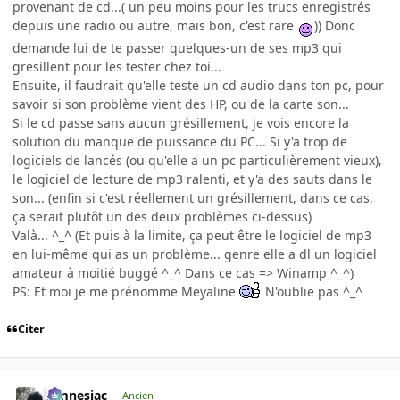
provenant de cd...( un peu moins pour les trucs enregistrés
depuis une radio ou autre, mais bon, c'est rare
)) Donc
demande lui de te passer quelques-un de ses mp3 qui
gresillent pour les tester chez toi...
Ensuite, il faudrait qu'elle teste un cd audio dans ton pc, pour
savoir si son problème vient des HP, ou de la carte son...
Si le cd passe sans aucun grésillement, je vois encore la
solution du manque de puissance du PC... Si y'a trop de
logiciels de lancés (ou qu'elle a un pc particulièrement vieux),
le logiciel de lecture de mp3 ralenti, et y'a des sauts dans le
son... (enfin si c'est réellement un grésillement, dans ce cas,
ça serait plutôt un des deux problèmes ci-dessus)
Valà... ^_^ (Et puis à la limite, ça peut être le logiciel de mp3
en lui-même qui as un problème... genre elle a dl un logiciel
amateur à moitié buggé ^_^ Dans ce cas => Winamp ^_^)
PS: Et moi je me prénomme Meyaline
N'oublie pas ^_^
Citer
Amnesiac
Ancien