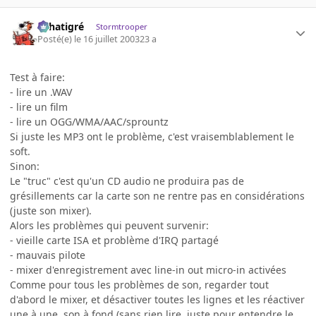
r.chatigré
Stormtrooper
Posté(e)
le 16 juillet 2003
23 a
Test à faire:
- lire un .WAV
- lire un film
- lire un OGG/WMA/AAC/sprountz
Si juste les MP3 ont le problème, c'est vraisemblablement le
soft.
Sinon:
Le "truc" c'est qu'un CD audio ne produira pas de
grésillements car la carte son ne rentre pas en considérations
(juste son mixer).
Alors les problèmes qui peuvent survenir:
- vieille carte ISA et problème d'IRQ partagé
- mauvais pilote
- mixer d'enregistrement avec line-in out micro-in activées
Comme pour tous les problèmes de son, regarder tout
d'abord le mixer, et désactiver toutes les lignes et les réactiver
une à une, son à fond (sans rien lire, juste pour entendre le