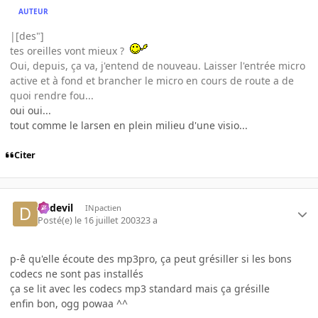
AUTEUR
|[des"]
tes oreilles vont mieux ?
Oui, depuis, ça va, j'entend de nouveau. Laisser l'entrée micro
active et à fond et brancher le micro en cours de route a de
quoi rendre fou...
oui oui...
tout comme le larsen en plein milieu d'une visio...
Citer
dadevil
INpactien
Posté(e)
le 16 juillet 2003
23 a
p-ê qu'elle écoute des mp3pro, ça peut grésiller si les bons
codecs ne sont pas installés
ça se lit avec les codecs mp3 standard mais ça grésille
enfin bon, ogg powaa ^^