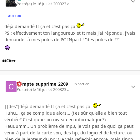
Posté(e)
le 16 juillet 2003
23 a
AUTEUR
déjà demandé tt ça et c'est pas ça
PS : effectivement ton langoureux et tt mais j'ai répondu, j'vais
demander à mes potes de PC INpact ! "des potes de ?!"
Citer
Compte_supprime_2209
INpactien
Posté(e)
le 16 juillet 2003
23 a
|[des"]déjà demandé tt ça et c'est pas ça
Huhu... ça se complique alors... (t'es sûr qu'elle a bien tout
vérifiée? C'est quoi son niveau en informatique?)
Heuuumm.. Un problème de mp3, je vois pas de quoi ça peut
venir à part de la carte son, des hp, du logiciel de lecture, ou
bien de la lenteur du pc :/ Je vais reflechir encore, mais sinon