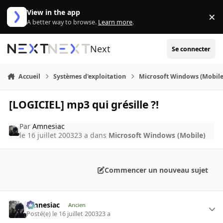
Aller au contenu
View in the app
×
Di
A better way to browse.
Learn more
.
Next
Se connecter
Accueil
Systèmes d'exploitation
Microsoft Windows (Mobile
[LOGICIEL] mp3 qui grésille ?!
Par
Amnesiac
le 16 juillet 2003
23 a
dans
Microsoft Windows (Mobile)
Commencer un nouveau sujet
Amnesiac
Ancien
Posté(e)
le 16 juillet 2003
23 a