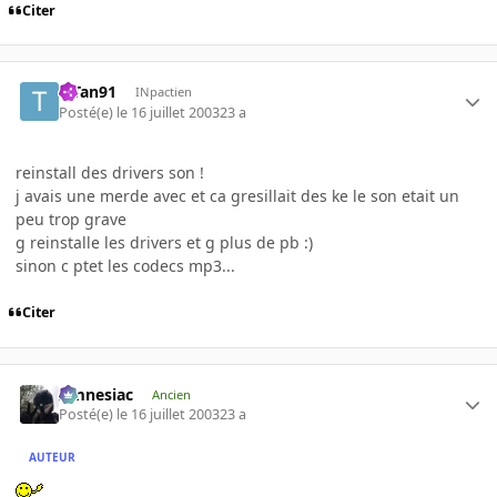
Citer
TiTan91
INpactien
Posté(e)
le 16 juillet 2003
23 a
reinstall des drivers son !
j avais une merde avec et ca gresillait des ke le son etait un
peu trop grave
g reinstalle les drivers et g plus de pb :)
sinon c ptet les codecs mp3...
Citer
Amnesiac
Ancien
Posté(e)
le 16 juillet 2003
23 a
AUTEUR