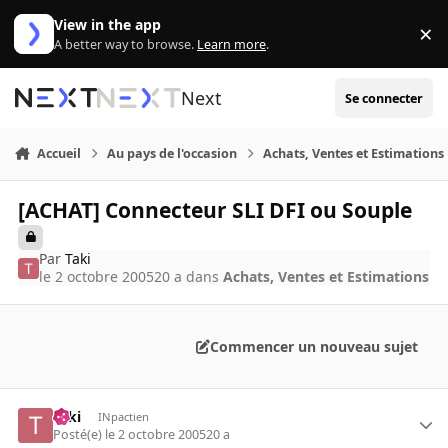
Aller au contenu
View in the app
×
Di
A better way to browse.
Learn more
.
Next
Se connecter
Accueil
Au pays de l'occasion
Achats, Ventes et Estimations
[ACHAT] Connecteur SLI DFI ou Souple
Par
Taki
le 2 octobre 2005
20 a
dans
Achats, Ventes et Estimations
Commencer un nouveau sujet
Taki
INpactien
Posté(e)
le 2 octobre 2005
20 a