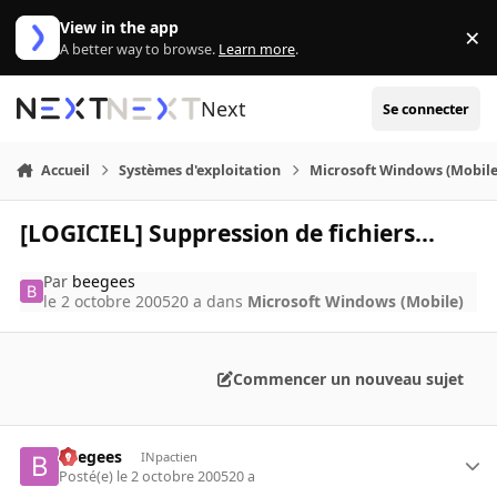
Aller au contenu
View in the app
×
Di
A better way to browse.
Learn more
.
Next
Se connecter
Accueil
Systèmes d'exploitation
Microsoft Windows (Mobile
[LOGICIEL] Suppression de fichiers...
Par
beegees
le 2 octobre 2005
20 a
dans
Microsoft Windows (Mobile)
Commencer un nouveau sujet
beegees
INpactien
Posté(e)
le 2 octobre 2005
20 a