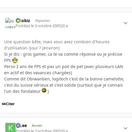
nicobiz
INpactien
Posté(e)
le 3 octobre 2005
20 a
Une question bête, mais vous avez combien d'heures
d'utilisation /jour ? (environ)
Si je dis : gros gamer, ca te va comme réponse ou je précise
FPS
Perso 2 ans de FPS et pas un poil de pet (avec plusieurs LAN
en actif et des vavances chargées)
Comme dit Obiwanben, logitech c'est de la bonne camelotte,
c'est du suisse sérieux et c'est solide (surtout que je connais
l'un des fondateur
)
Citer
K-Lee
Ancien
Posté(e)
le 3 octobre 2005
20 a