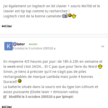
J'ai également un logitech en kit clavier + souris Mx700 et le
clavier est tip top comme tu recherches !
Logitech c'est de la bonne camelote
Citer
Killator
Ancien
Posté(e)
le 3 octobre 2005
20 a
En moyenne 4/5 heures par jour: de 18h à 23h en semaine et
le week-end c'est 24/24... Et C pas que pour faire du Word
Sinon, je tiens à préciser qu'il ne s'agit pas de piles
rechargeables de marque Lambda mais juste 4 bonnes
Duracell
La batterie située dans la souris est du type Ion-Lithium et
assez puissante (Diode laser + émission radio)
Modifié
le 3 octobre 2005
20 a
par lpimpti
Citer