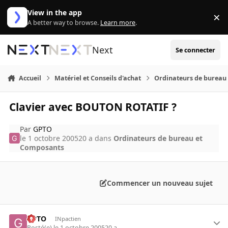
Aller au contenu
View in the app
×
Di
A better way to browse.
Learn more
.
Next
Se connecter
Accueil
Matériel et Conseils d'achat
Ordinateurs de bureau
Clavier avec BOUTON ROTATIF ?
Par
GPTO
le 1 octobre 2005
20 a
dans
Ordinateurs de bureau et
Composants
Commencer un nouveau sujet
GPTO
INpactien
Posté(e)
le 1 octobre 2005
20 a