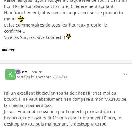
Paske les gros rayons rouges à chaque levé de souris dans un
bon FPS le soir dans sa chambre, C légérement soulant !
Nan franchement, plus convaincu que moi sur ce produit tu
meurs
Et les commentaires de tous les 'heureux proprio' le
confirme...
Vive les Suisses, vive Logitech !
Citer
K-Lee
Ancien
Posté(e)
le 3 octobre 2005
20 a
J'ai un excellent kit clavier-souris de chez HP chez moi au
boulot, il ne vaut absolument rien comparé à mon MX3100 de
la maison, vraiment pas.
Je suis vraiment convaincu par Logitech, pourtant j'ai eu
beaucoup de claviers différents avant de trouver LE bon, le
desktop MX700 puis maintenant le desktop MX3100.