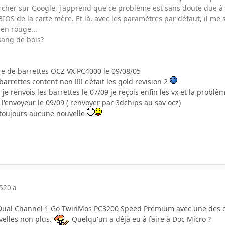
cher sur Google, j'apprend que ce problème est sans doute due à 
OS de la carte mère. Et là, avec les paramètres par défaut, il me sor
 en rouge...
sang de bois?
e de barrettes OCZ VX PC4000 le 09/08/05
 barrettes content non !!!! c'était les gold revision 2
 je renvois les barrettes le 07/09 je reçois enfin les vx et la probl
 l'envoyeur le 09/09 ( renvoyer par 3dchips au sav ocz)
t toujours aucune nouvelle
5
20 a
t Dual Channel 1 Go TwinMos PC3200 Speed Premium avec une des de
velles non plus.
Quelqu'un a déjà eu à faire à Doc Micro ?