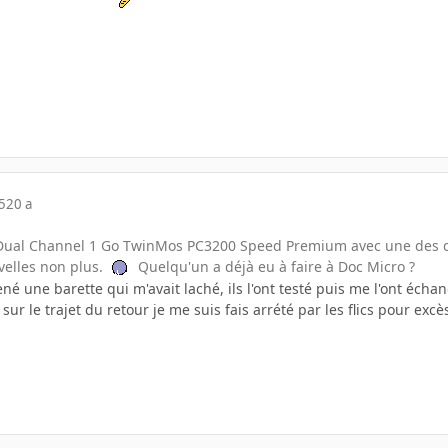
5
20 a
t Dual Channel 1 Go TwinMos PC3200 Speed Premium avec une des de
velles non plus.
Quelqu'un a déjà eu à faire à Doc Micro ?
ené une barette qui m'avait laché, ils l'ont testé puis me l'ont écha
 sur le trajet du retour je me suis fais arrété par les flics pour excès