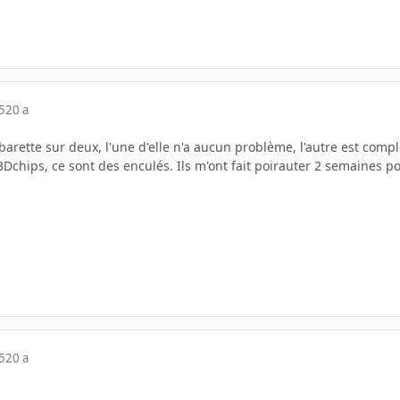
5
20 a
 barette sur deux, l'une d'elle n'a aucun problème, l'autre est comp
3Dchips, ce sont des enculés. Ils m'ont fait poirauter 2 semaines 
5
20 a