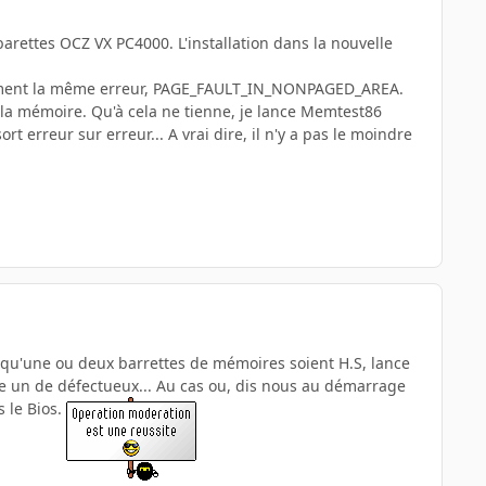
barettes OCZ VX PC4000. L'installation dans la nouvelle
quement la même erreur, PAGE_FAULT_IN_NONPAGED_AREA.
la mémoire. Qu'à cela ne tienne, je lance Memtest86
t erreur sur erreur... A vrai dire, il n'y a pas le moindre
es qu'une ou deux barrettes de mémoires soient H.S, lance
tre un de défectueux... Au cas ou, dis nous au démarrage
 le Bios.