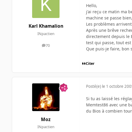
Hello,
j'ai reçu ce matin ma b
machine se passe bien, 
Les problèmes arriven
Karl Khamalion
Après une brêve recher
INpactien
directement depuis le BI
test qui passe, tout est
70
messages
Que puis-je faire, bon 
Citer
Posté(e)
le 1 octobre 200
Si tu as laissé les rég
Memtest86 avec une barr
du Bios à combien tour
Moz
INpactien