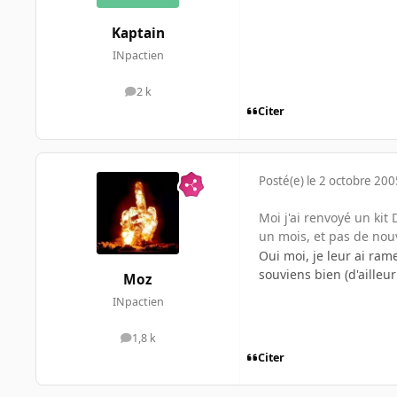
Kaptain
INpactien
2 k
messages
Citer
Posté(e)
le 2 octobre 200
Moi j'ai renvoyé un ki
un mois, et pas de nou
Oui moi, je leur ai ram
souviens bien (d'ailleur
Moz
INpactien
1,8 k
messages
Citer