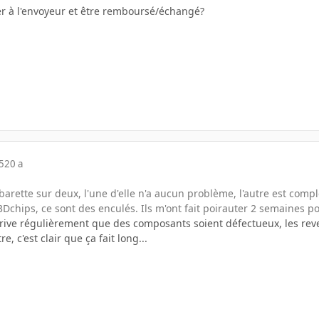
er à l'envoyeur et être remboursé/échangé?
5
20 a
 barette sur deux, l'une d'elle n'a aucun problème, l'autre est comp
3Dchips, ce sont des enculés. Ils m'ont fait poirauter 2 semaines 
rrive régulièrement que des composants soient défectueux, les reven
e, c'est clair que ça fait long...