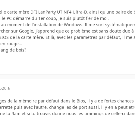
elle carte mère DFI LanParty UT NF4 Ultra-D, ainsi qu'une paire de 
le PC démarre du 1er coup, je suis plutôt fier de moi.
t au moment de l'installation de Windows. Il me sort systémati
cher sur Google, j'apprend que ce problème est sans doute due à 
OS de la carte mère. Et là, avec les paramètres par défaut, il me sor
 en rouge...
sang de bois?
5
20 a
lages de la mémoire par défaut dans le Bios, il y a de fortes chanc
ette puis avec l'autre, change les de port aussi, il y en a peut e
ne ta Ram et si tu trouve, donne nous les timmings de celle-ci dans