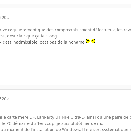
5
20 a
rrive régulièrement que des composants soient défectueux, les reven
e, c'est clair que ça fait long...
x c'est inadmissible, c'est pas de la noname
5
20 a
elle carte mère DFI LanParty UT NF4 Ultra-D, ainsi qu'une paire de 
le PC démarre du 1er coup, je suis plutôt fier de moi.
t au moment de l'installation de Windows. Il me sort systémati