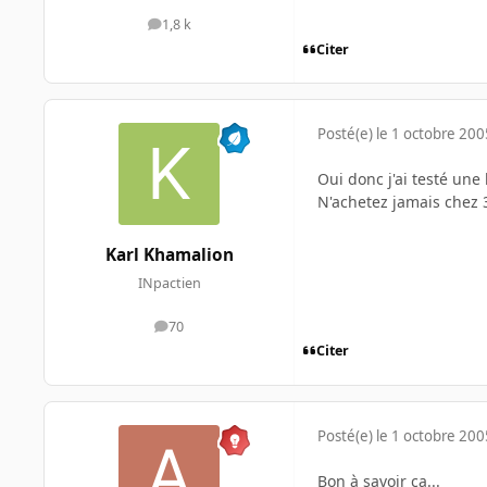
1,8 k
messages
Citer
Posté(e)
le 1 octobre 200
Oui donc j'ai testé une
N'achetez jamais chez 
Karl Khamalion
INpactien
70
messages
Citer
Posté(e)
le 1 octobre 200
Bon à savoir ça...