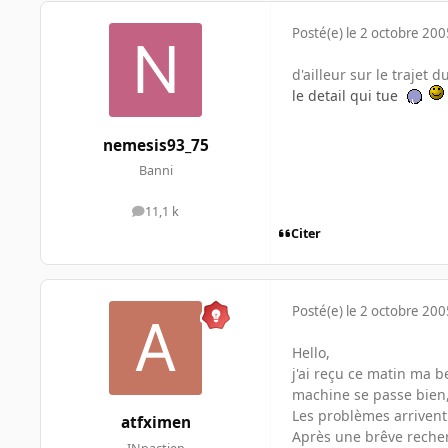
Posté(e)
le 2 octobre 200
d'ailleur sur le trajet d
le detail qui tue
nemesis93_75
Banni
11,1 k
messages
Citer
Posté(e)
le 2 octobre 200
Hello,
j'ai reçu ce matin ma b
machine se passe bien, 
Les problèmes arriven
atfximen
Après une brêve recher