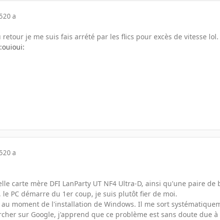
5
20 a
u retour je me suis fais arrété par les flics pour excès de vitesse lol.
:ouioui:
5
20 a
elle carte mère DFI LanParty UT NF4 Ultra-D, ainsi qu'une paire de 
le PC démarre du 1er coup, je suis plutôt fier de moi.
t au moment de l'installation de Windows. Il me sort systémati
cher sur Google, j'apprend que ce problème est sans doute due à 