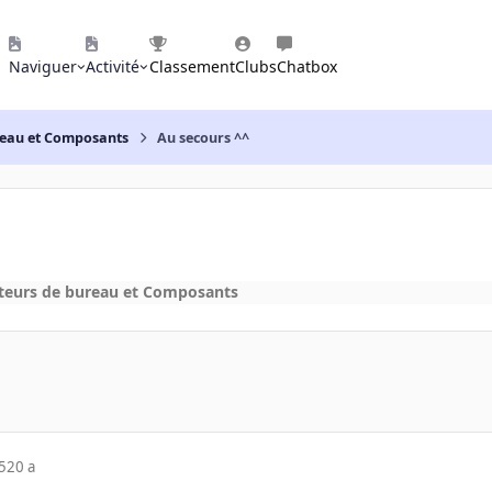
Naviguer
Activité
Classement
Clubs
Chatbox
reau et Composants
Au secours ^^
teurs de bureau et Composants
5
20 a