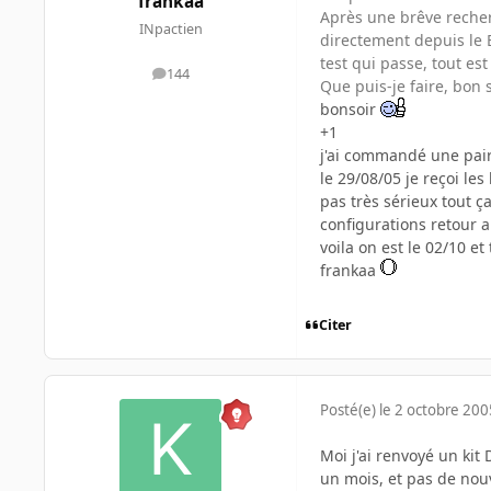
frankaa
Après une brêve recher
INpactien
directement depuis le BI
test qui passe, tout est
144
messages
Que puis-je faire, bon 
bonsoir
+1
j'ai commandé une pair
le 29/08/05 je reçoi les
pas très sérieux tout ça
configurations retour a
voila on est le 02/10 e
frankaa
Citer
Posté(e)
le 2 octobre 200
Moi j'ai renvoyé un ki
un mois, et pas de nou