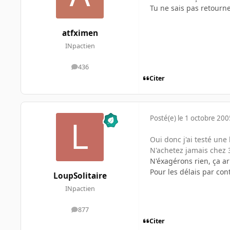
Tu ne sais pas retourn
atfximen
INpactien
436
messages
Citer
Posté(e)
le 1 octobre 200
Oui donc j'ai testé une
N'achetez jamais chez 
N'éxagérons rien, ça a
Pour les délais par contr
LoupSolitaire
INpactien
877
messages
Citer