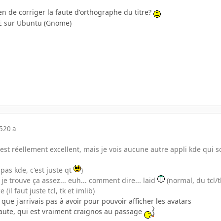
n de corriger la faute d'orthographe du titre?
E sur Ubuntu (Gnome)
5
20 a
est réellement excellent, mais je vois aucune autre appli kde qui 
 pas kde, c'est juste qt
)
 je trouve ça assez... euh... comment dire... laid
(normal, du tcl/tk
l faut juste tcl, tk et imlib)
b que j'arrivais pas à avoir pour pouvoir afficher les avatars
 faute, qui est vraiment craignos au passage