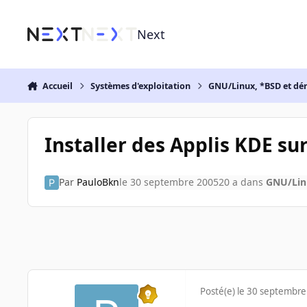
Aller au contenu
Next
Accueil
Systèmes d'exploitation
GNU/Linux, *BSD et dé
Installer des Applis KDE s
Par
PauloBkn
le 30 septembre 2005
20 a
dans
GNU/Linu
Posté(e)
le 30 septembre