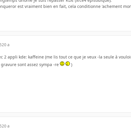
ngtemps Gnome je suis repasser KDE (xfce4 episodique).
Konqueror est vraiment bien en fait, cela conditionne 'achement mo
5
20 a
c 2 appli kde: kaffeine (me lis tout ce que je veux -la seule à voulo
e gravure sont assez sympa -re
)
5
20 a