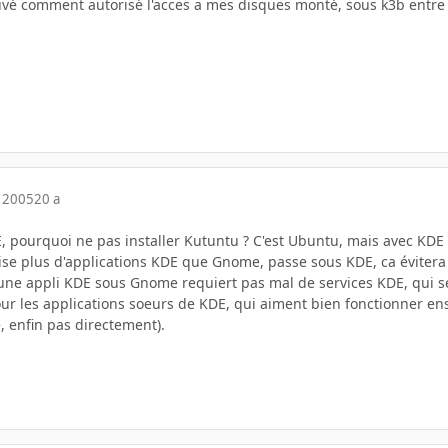
uvé comment autorisé l'acces a mes disques monté, sous k3b entre
 2005
20 a
, pourquoi ne pas installer Kutuntu ? C'est Ubuntu, mais avec KDE à
'utilise plus d'applications KDE que Gnome, passe sous KDE, ca évit
'une appli KDE sous Gnome requiert pas mal de services KDE, qui 
our les applications soeurs de KDE, qui aiment bien fonctionner en
 enfin pas directement).