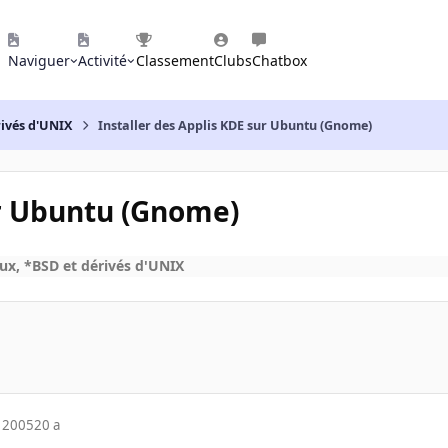
Naviguer
Activité
Classement
Clubs
Chatbox
rivés d'UNIX
Installer des Applis KDE sur Ubuntu (Gnome)
ur Ubuntu (Gnome)
x, *BSD et dérivés d'UNIX
 2005
20 a