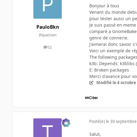
Bonjour à tous
Venant du monde debia
pour tester aussi un p
Je suis passé en meme 
PauloBkn
comparé a GnomeBaker p
INpactien
genre de connerie.
J'aimerai donc savoir s
52
messages
Voici un exemple de rép
The following package
k3b: Depends: k3blibs (>
E: Broken packages
Merci d'avance pour vo
Modifié
le 4 octobre
Citer
Posté(e)
le 30 septembre
Salut,