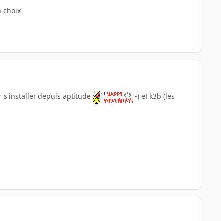
n choix
ir s'installer depuis aptitude
-) et k3b (les