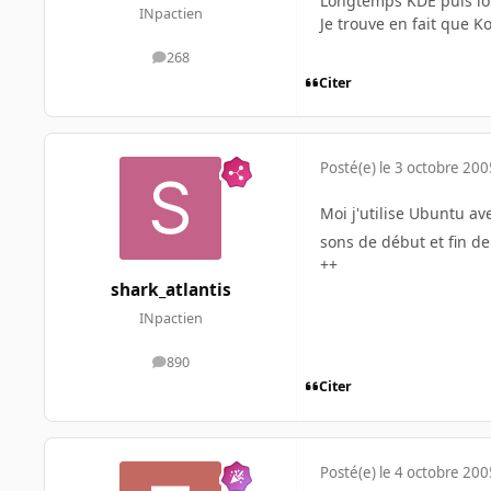
Longtemps KDE puis lo
INpactien
Je trouve en fait que 
268
messages
Citer
Posté(e)
le 3 octobre 200
Moi j'utilise Ubuntu ave
sons de début et fin d
++
shark_atlantis
INpactien
890
messages
Citer
Posté(e)
le 4 octobre 200