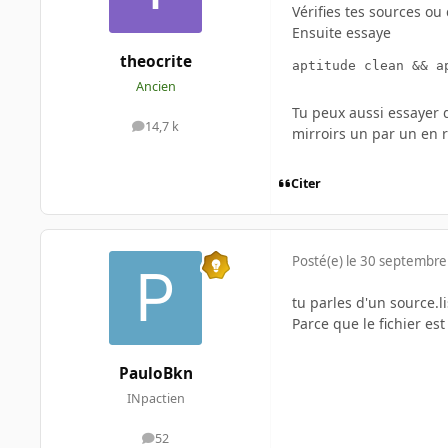
Vérifies tes sources ou
Ensuite essaye
theocrite
aptitude clean && a
Ancien
Tu peux aussi essayer 
14,7 k
messages
mirroirs un par un en 
Citer
Posté(e)
le 30 septembre
tu parles d'un source.li
Parce que le fichier est
PauloBkn
INpactien
52
messages