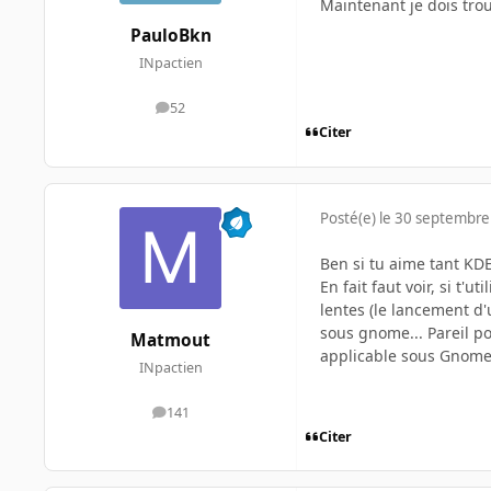
Maintenant je dois tro
PauloBkn
INpactien
52
messages
Citer
Posté(e)
le 30 septembre
Ben si tu aime tant KDE
En fait faut voir, si t
lentes (le lancement d
sous gnome... Pareil p
Matmout
applicable sous Gnome,
INpactien
141
messages
Citer