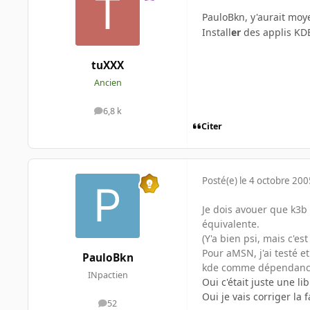
PauloBkn, y'aurait moye
Install
er
des applis KD
tuXXX
Ancien
6,8 k
messages
Citer
Posté(e)
le 4 octobre 200
Je dois avouer que k3b 
équivalente.
(Y'a bien psi, mais c'est
Pour aMSN, j'ai testé et
PauloBkn
kde comme dépendance (i
INpactien
Oui c'était juste une li
Oui je vais corriger la
52
messages