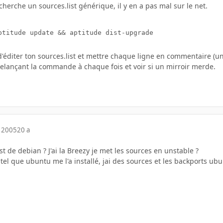
 cherche un sources.list générique, il y en a pas mal sur le net.
ptitude update && aptitude dist-upgrade
d'éditer ton sources.list et mettre chaque ligne en commentaire (u
relançant la commande à chaque fois et voir si un mirroir merde.
 2005
20 a
st de debian ? J'ai la Breezy je met les sources en unstable ?
 tel que ubuntu me l'a installé, jai des sources et les backports ub