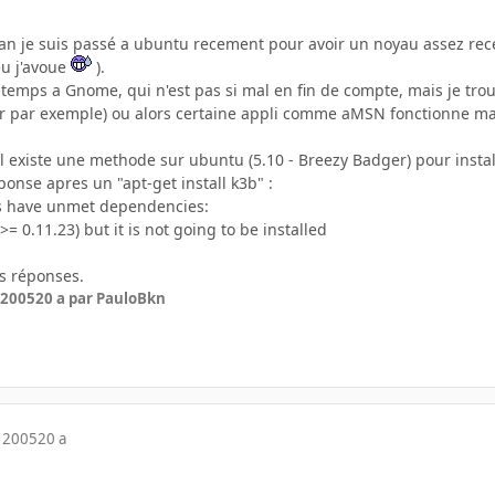
n je suis passé a ubuntu recement pour avoir un noyau assez rece
eu j'avoue
).
temps a Gnome, qui n'est pas si mal en fin de compte, mais je tro
ar exemple) ou alors certaine appli comme aMSN fonctionne mais 
'il existe une methode sur ubuntu (5.10 - Breezy Badger) pour install
onse apres un "apt-get install k3b" :
s have unmet dependencies:
= 0.11.23) but it is not going to be installed
s réponses.
 2005
20 a
par PauloBkn
 2005
20 a