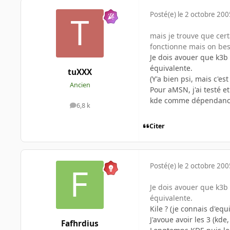
Posté(e)
le 2 octobre 200
mais je trouve que ce
fonctionne mais on bes
Je dois avouer que k3b 
équivalente.
tuXXX
(Y'a bien psi, mais c'est
Ancien
Pour aMSN, j'ai testé et
kde comme dépendance (i
6,8 k
messages
Citer
Posté(e)
le 2 octobre 200
Je dois avouer que k3b 
équivalente.
Kile ? (je connais d'equ
J'avoue avoir les 3 (kd
Fafhrdius