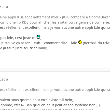
5
20 a
rtaine appli KDE sont nettement mieux (K3B comparé a GnomeBaker
oin d'une lib KDE pour afficher les avatar ou ce genre de connerie.
est réellement excellent, mais je vois aucune autre appli kde qui 
 pas kde, c'est juste qt
)
 je trouve ça assez... euh... comment dire... laid
(normal, du tcl/tk
l faut juste tcl, tk et imlib)
5
20 a
est réellement excellent, mais je vois aucune autre appli kde qui 
ivalent sous gnome peut etre existe-t-il hein)
e, gnome, xfce4). Bah quoi on peut polluer son système non ;-)