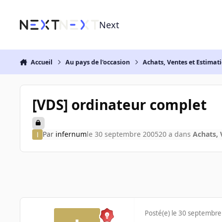
Aller au contenu
Next
Accueil
Au pays de l'occasion
Achats, Ventes et Estimat
[VDS] ordinateur complet
Par
infernum
le 30 septembre 2005
20 a
dans
Achats, 
Posté(e)
le 30 septembre