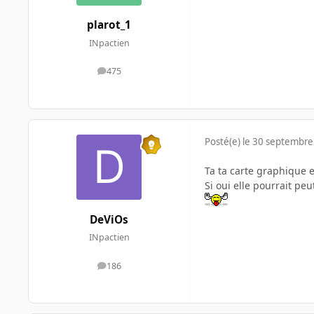
plarot_1
INpactien
475
messages
Posté(e)
le 30 septembre
Ta ta carte graphique 
Si oui elle pourrait peut
DeViOs
INpactien
186
messages