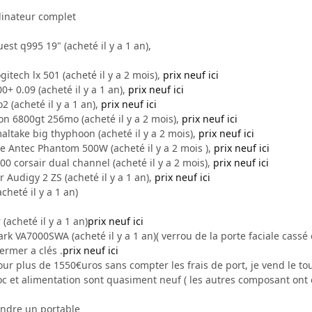
dinateur complet
t q995 19" (acheté il y a 1 an),
ogitech lx 501 (acheté il y a 2 mois),
prix neuf ici
+ 0.09 (acheté il y a 1 an),
prix neuf ici
 (acheté il y a 1 an),
prix neuf ici
on 6800gt 256mo (acheté il y a 2 mois),
prix neuf ici
altake big thyphoon (acheté il y a 2 mois),
prix neuf ici
se Antec Phantom 500W (acheté il y a 2 mois ),
prix neuf ici
0 corsair dual channel (acheté il y a 2 mois),
prix neuf ici
 Audigy 2 ZS (acheté il y a 1 an),
prix neuf ici
cheté il y a 1 an)
(acheté il y a 1 an)
prix neuf ici
rk VA7000SWA (acheté il y a 1 an)( verrou de la porte faciale cassé 
ermer a clés .
prix neuf ici
pour plus de 1550€uros sans compter les frais de port, je vend le t
oc et alimentation sont quasiment neuf ( les autres composant ont 
endre un portable