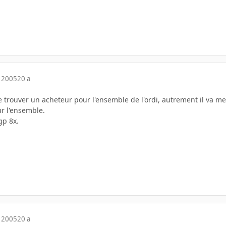
 2005
20 a
re trouver un acheteur pour l'ensemble de l'ordi, autrement il va 
ur l'ensemble.
gp 8x.
 2005
20 a