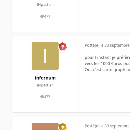
INpactien
471
messages
Posté(e)
le 30 septembre
pour l'instant je préfè
vers les 1000 €uros po
Oui c'est carte graph a
infernum
INpactien
477
messages
Posté(e)
le 30 septembre