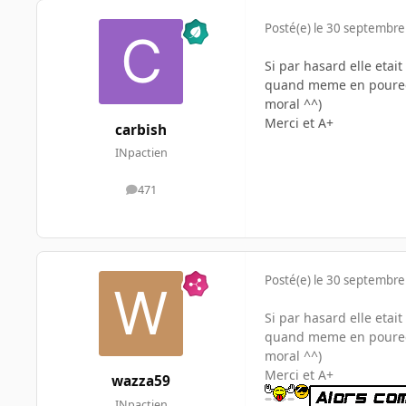
Posté(e)
le 30 septembre
Si par hasard elle etai
quand meme en pourecen
moral ^^)
Merci et A+
carbish
INpactien
471
messages
Posté(e)
le 30 septembre
Si par hasard elle etai
quand meme en pourecen
moral ^^)
Merci et A+
wazza59
INpactien