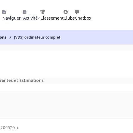
Naviguer
Activité
Classement
Clubs
Chatbox
ions
[VDS] ordinateur complet
Ventes et Estimations
 2005
20 a