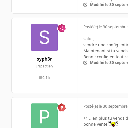
Modifié
le 30 septe
Posté(e)
le 30 septembre
salut,
vendre une config entièr
Maintenant si tu vends pa
Bonne config en tout c
syph3r
Modifié
le 30 septe
INpactien
2,1 k
messages
Posté(e)
le 30 septembre
+1 .. en plus tu vends
bonne vente