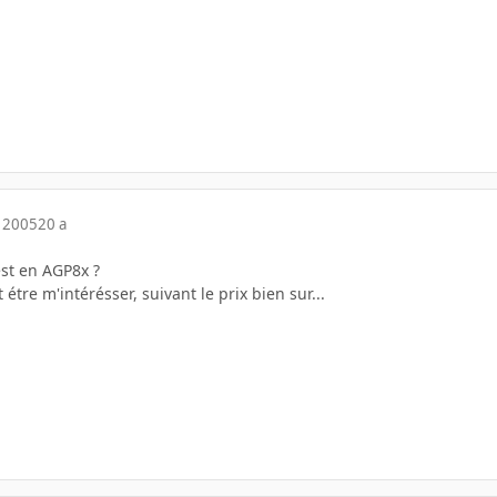
 2005
20 a
est en AGP8x ?
 étre m'intérésser, suivant le prix bien sur...