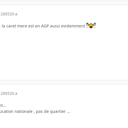
 2005
20 a
... la caret mere est en AGP aussi evidemment
 2005
20 a
t...
ducation nationale , pas de quartier ...