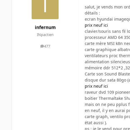
salut, je vends mon or
détails :
ecran hyundai imageques
prix neuf ici
infernum
clavier/souris sans fil l
INpactien
processeur AMD 64 3500
carte mère MSI k8n neo2
477
messages
carte graphique albatr
ventilateurs proc therm
alimentation silencieu
mémoire ddr 512*2 ,320
Carte son Sound Blaster
disque dur sata 80go (a
prix neuf ici
raveur dvd 109 pioneer 
boitier Thermaltake Sha
mais on ne peu pplus f
en neuf, il y en aurai 
carte graph, ventilo pr
état aussi ).
ps : je le vend pour pr