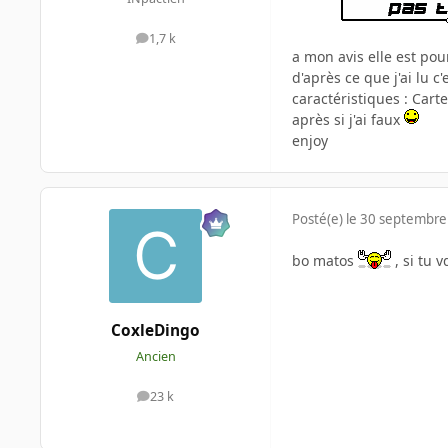
1,7 k
messages
a mon avis elle est pou
d'après ce que j'ai lu c
caractéristiques : Car
après si j'ai faux
enjoy
Posté(e)
le 30 septembre
bo matos
, si tu 
CoxleDingo
Ancien
23 k
messages