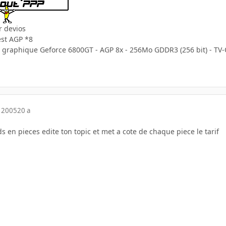
r devios
'est AGP *8
te graphique Geforce 6800GT - AGP 8x - 256Mo GDDR3 (256 bit) - TV-
 2005
20 a
vds en pieces edite ton topic et met a cote de chaque piece le tarif