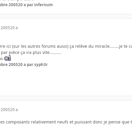
mbre 2005
20 a
par infernum
 2005
20 a
e ici (sur les autres forums aussi) ça relève du miracle........je te c
r pièce ça ira plus vite..........
as
mbre 2005
20 a
par syph3r
 2005
20 a
 des composants relativement neufs et puissant donc je pense que 