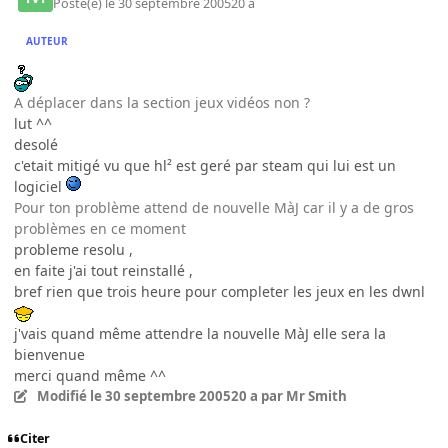
Posté(e)
le 30 septembre 2005
20 a
AUTEUR
A déplacer dans la section jeux vidéos non ?
lut ^^
desolé
c'etait mitigé vu que hl² est geré par steam qui lui est un
logiciel
Pour ton problème attend de nouvelle MàJ car il y a de gros
problèmes en ce moment
probleme resolu ,
en faite j'ai tout reinstallé ,
bref rien que trois heure pour completer les jeux en les dwnl
j'vais quand même attendre la nouvelle MàJ elle sera la
bienvenue
merci quand même ^^
Modifié
le 30 septembre 2005
20 a
par Mr Smith
Citer