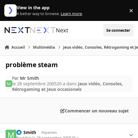
Aller au contenu
View in the app
×
Di
A better way to browse.
Learn more
.
Next
Se connecter
Accueil
Multimédia
Jeux vidéo, Consoles, Rétrogaming et J
problème steam
Par
Mr Smith
le 28 septembre 2005
20 a
dans
Jeux vidéo, Consoles,
Rétrogaming et Jeux occasionels
Commencer un nouveau sujet
Mr Smith
INpactien
Posté(e)
le 28 septembre 2005
20 a