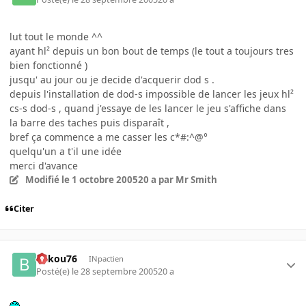
lut tout le monde ^^
ayant hl² depuis un bon bout de temps (le tout a toujours tres
bien fonctionné )
jusqu' au jour ou je decide d'acquerir dod s .
depuis l'installation de dod-s impossible de lancer les jeux hl²
cs-s dod-s , quand j'essaye de les lancer le jeu s'affiche dans
la barre des taches puis disparaît ,
bref ça commence a me casser les c*#:^@°
quelqu'un a t'il une idée
merci d'avance
Modifié
le 1 octobre 2005
20 a
par Mr Smith
Citer
bakou76
INpactien
Posté(e)
le 28 septembre 2005
20 a