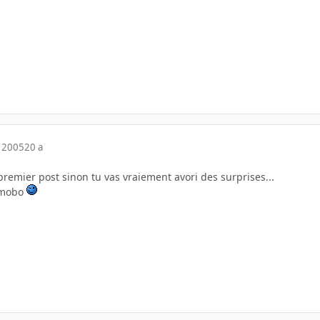
 2005
20 a
premier post sinon tu vas vraiement avori des surprises...
 mobo