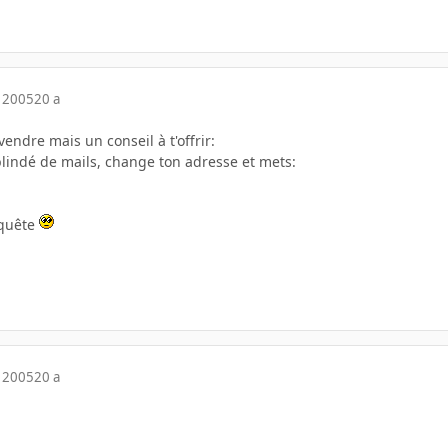
 2005
20 a
vendre mais un conseil à t'offrir:
blindé de mails, change ton adresse et mets:
 quête
 2005
20 a