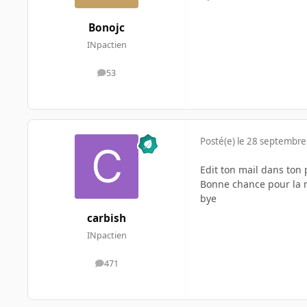
Bonojc
INpactien
53
messages
Posté(e)
le 28 septembre
Edit ton mail dans ton 
Bonne chance pour la
bye
carbish
INpactien
471
messages