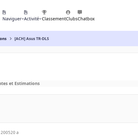
Naviguer
Activité
Classement
Clubs
Chatbox
ions
[ACH] Asus TR-DLS
ntes et Estimations
 2005
20 a