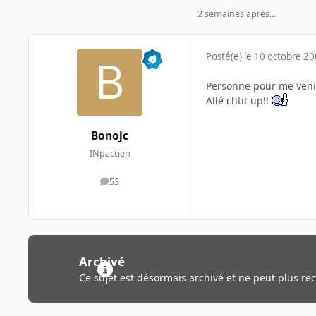
2 semaines après...
Posté(e)
le 10 octobre 2
Personne pour me veni
Allé chtit up!!
Bonojc
INpactien
53
messages
Archivé
Ce sujet est désormais archivé et ne peut plus re