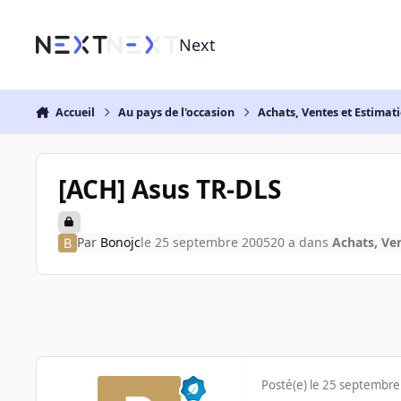
Aller au contenu
Next
Accueil
Au pays de l'occasion
Achats, Ventes et Estimat
[ACH] Asus TR-DLS
Par
Bonojc
le 25 septembre 2005
20 a
dans
Achats, Ve
Posté(e)
le 25 septembre