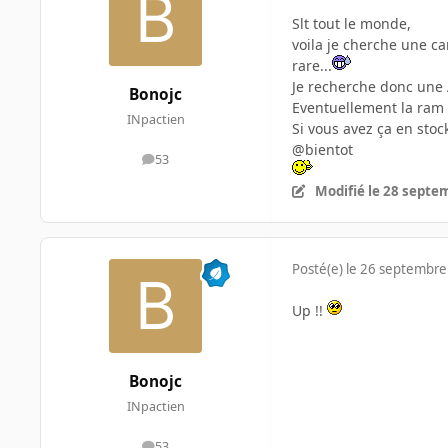
Slt tout le monde,
voila je cherche une ca
rare...
Je recherche donc une 
Bonojc
Eventuellement la ram 
INpactien
Si vous avez ça en stoc
@bientot
53
messages
Modifié
le 28 septe
Posté(e)
le 26 septembre
Up !!
Bonojc
INpactien
53