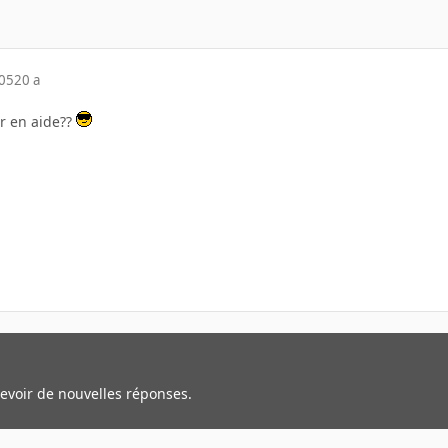
005
20 a
r en aide??
cevoir de nouvelles réponses.