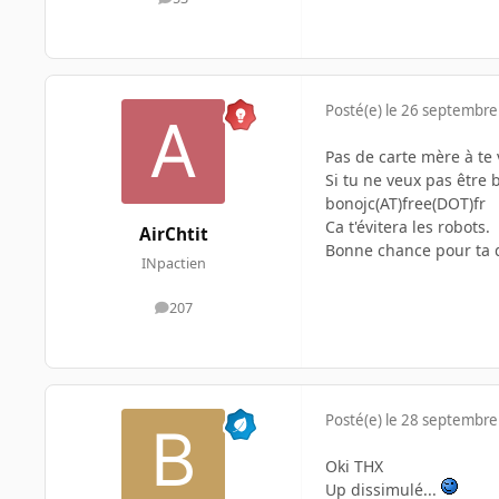
messages
Posté(e)
le 26 septembre
Pas de carte mère à te 
Si tu ne veux pas être 
bonojc(AT)free(DOT)fr
Ca t'évitera les robots.
AirChtit
Bonne chance pour ta
INpactien
207
messages
Posté(e)
le 28 septembre
Oki THX
Up dissimulé...