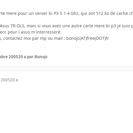
rte mere pour un server bi P3-S 1.4 Ghz, qui ont 512 ko de cache c
Asus TR-DLS, mais si vous avez une autre carte mere bi p3 je suis
ecc pour l asus m'interresseré.
k, contactez moi par mp ou mail : bonojc(AT)free(DOT)fr
mbre 2005
20 a
par Bonojc
 2005
20 a