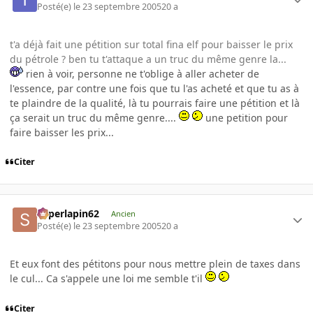
Posté(e)
le 23 septembre 2005
20 a
t'a déjà fait une pétition sur total fina elf pour baisser le prix
du pétrole ? ben tu t'attaque a un truc du même genre la...
rien à voir, personne ne t'oblige à aller acheter de
l'essence, par contre une fois que tu l'as acheté et que tu as à
te plaindre de la qualité, là tu pourrais faire une pétition et là
ça serait un truc du même genre....
une petition pour
faire baisser les prix...
Citer
superlapin62
Ancien
Posté(e)
le 23 septembre 2005
20 a
Et eux font des pétitons pour nous mettre plein de taxes dans
le cul... Ca s'appele une loi me semble t'il
Citer