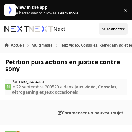
Aller au contenu
View in the app
×
Di
A better way to browse.
Learn more
.
Next
Se connecter
Accueil
Multimédia
Jeux vidéo, Consoles, Rétrogaming et J
Petition puis actions en justice contre
sony
Par
neo_tsubasa
le 22 septembre 2005
20 a
dans
Jeux vidéo, Consoles,
Rétrogaming et Jeux occasionels
Commencer un nouveau sujet