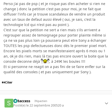
Perso j'ai pas de psp ( et je risque pas d'en acheter si rien ne
change ) donc la petition c'est pas pour moi, je ne fait que
diffuser l'info car je trouve scandaleux de vendre un produit
avec un taux de defaut aussi élevé ( oui, je sais, c'est la
technologie lcd qui n'est pas au point ).
C'est sur que la petition ne sert a rien mais s'ils arrivent a
regrouper assez de temoignage pour porter plainte même si
ça ne va pas plus loin ça poussera peut etre Sony a échanger
TOUTES les psp defectueuses donc dés le premier pixel mort.
Encore les pixels morts se manifesteraient aprés 6 mois ou 1
an, ok je dis rien, mais là t'as pas encore ouvert la boite que la
console deconne déjà
, à 249€ les boules !!!!
Et si personne ne reagit on a pas fini de se faire enfler sur la
qualité des consoles ( et pas uniquement par Sony ).
Citer
sk8access
INpactien
Posté(e)
le 22 septembre 2005
20 a