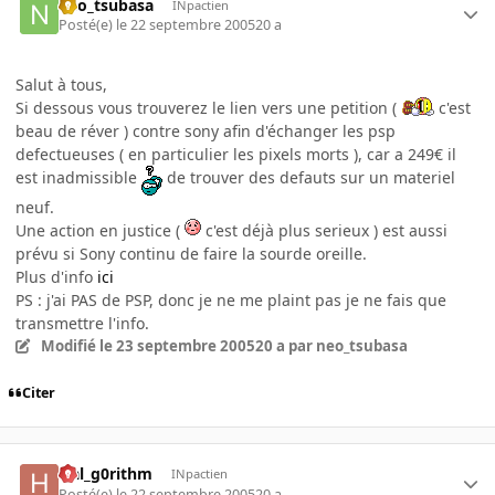
neo_tsubasa
INpactien
Posté(e)
le 22 septembre 2005
20 a
Salut à tous,
Si dessous vous trouverez le lien vers une petition (
c'est
beau de réver ) contre sony afin d'échanger les psp
defectueuses ( en particulier les pixels morts ), car a 249€ il
est inadmissible
de trouver des defauts sur un materiel
neuf.
Une action en justice (
c'est déjà plus serieux ) est aussi
prévu si Sony continu de faire la sourde oreille.
Plus d'info
ici
PS : j'ai PAS de PSP, donc je ne me plaint pas je ne fais que
transmettre l'info.
Modifié
le 23 septembre 2005
20 a
par neo_tsubasa
Citer
Hal_g0rithm
INpactien
Posté(e)
le 22 septembre 2005
20 a