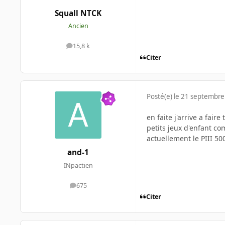
Squall NTCK
Ancien
15,8 k
messages
Citer
Posté(e)
le 21 septembre
en faite j'arrive a fai
petits jeux d'enfant co
actuellement le PIII 50
and-1
INpactien
675
messages
Citer