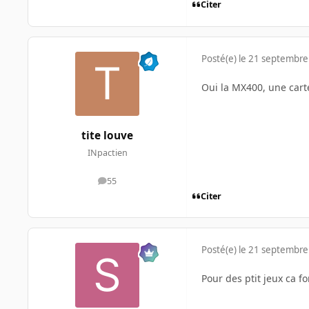
Citer
Posté(e)
le 21 septembre
Oui la MX400, une carte
tite louve
INpactien
55
messages
Citer
Posté(e)
le 21 septembre
Pour des ptit jeux ca f