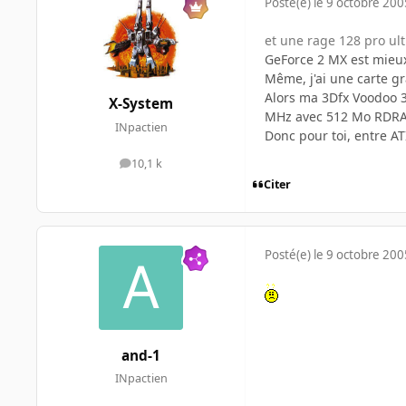
Posté(e)
le 9 octobre 200
et une rage 128 pro ult
GeForce 2 MX est mieu
Même, j'ai une carte gr
Alors ma 3Dfx Voodoo 
X-System
MHz avec 512 Mo RDR
INpactien
Donc pour toi, entre A
10,1 k
messages
Citer
Posté(e)
le 9 octobre 200
and-1
INpactien