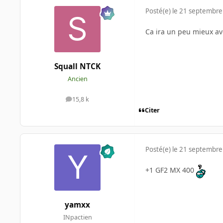
Posté(e)
le 21 septembre
Ca ira un peu mieux av
Squall NTCK
Ancien
15,8 k
messages
Citer
Posté(e)
le 21 septembre
+1 GF2 MX 400
yamxx
INpactien