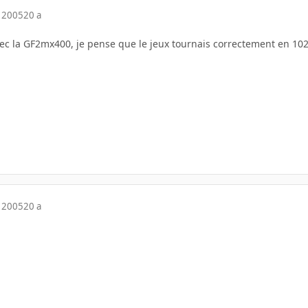
 2005
20 a
ec la GF2mx400, je pense que le jeux tournais correctement en 1
 2005
20 a