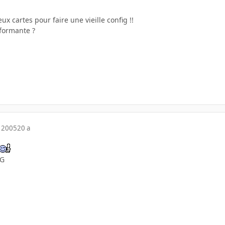
eux cartes pour faire une vieille config !!
rformante ?
 2005
20 a
CG