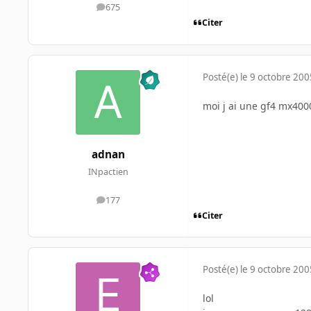
675
messages
Citer
Posté(e)
le 9 octobre 200
moi j ai une gf4 mx400
adnan
INpactien
177
messages
Citer
Posté(e)
le 9 octobre 200
lol