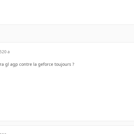
5
20 a
ra gl agp contre la geforce toujours ?