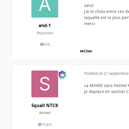
salut
j'ai le choix entre ces d
laquelle est la plus pe
merci
and-1
INpactien
675
messages
Citer
Posté(e)
le 21 septembre
La MX400 sans hesiter
je deplace en section 
Squall NTCK
Ancien
15,8 k
messages