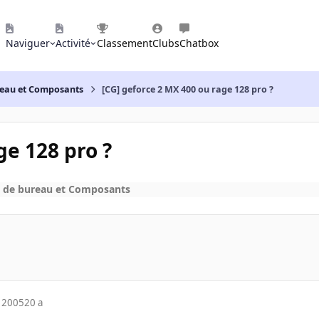
Naviguer
Activité
Classement
Clubs
Chatbox
reau et Composants
[CG] geforce 2 MX 400 ou rage 128 pro ?
ge 128 pro ?
s de bureau et Composants
 2005
20 a