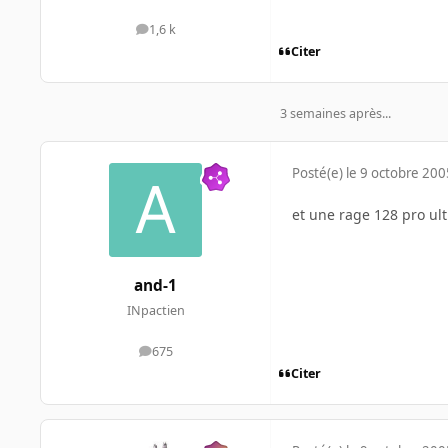
1,6 k
messages
Citer
3 semaines après...
Posté(e)
le 9 octobre 200
et une rage 128 pro ult
and-1
INpactien
675
messages
Citer