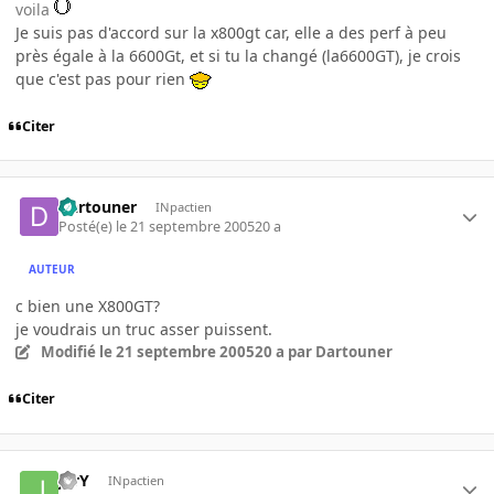
voila
Je suis pas d'accord sur la x800gt car, elle a des perf à peu
près égale à la 6600Gt, et si tu la changé (la6600GT), je crois
que c'est pas pour rien
Citer
Dartouner
INpactien
Posté(e)
le 21 septembre 2005
20 a
AUTEUR
c bien une X800GT?
je voudrais un truc asser puissent.
Modifié
le 21 septembre 2005
20 a
par Dartouner
Citer
JerY
INpactien