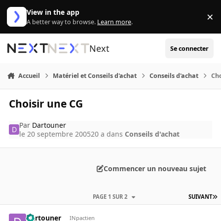
Aller au contenu
View in the app
×
Di
A better way to browse.
Learn more
.
Next
Se connecter
Accueil
Matériel et Conseils d'achat
Conseils d'achat
Cho
Choisir une CG
Par
Dartouner
le 20 septembre 2005
20 a
dans
Conseils d'achat
Commencer un nouveau sujet
PAGE 1 SUR 2
SUIVANT
Dartouner
INpactien