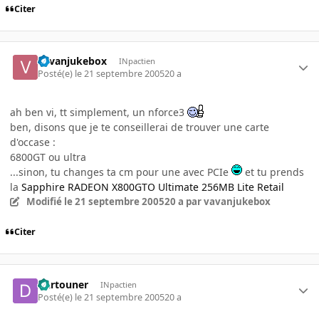
Citer
vavanjukebox
INpactien
Posté(e)
le 21 septembre 2005
20 a
ah ben vi, tt simplement, un nforce3
ben, disons que je te conseillerai de trouver une carte
d'occase :
6800GT ou ultra
...sinon, tu changes ta cm pour une avec PCIe
et tu prends
la
Sapphire RADEON X800GTO Ultimate 256MB Lite Retail
Modifié
le 21 septembre 2005
20 a
par vavanjukebox
Citer
Dartouner
INpactien
Posté(e)
le 21 septembre 2005
20 a