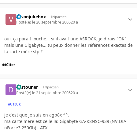
vavanjukebox
INpactien
Posté(e)
le 20 septembre 2005
20 a
oui, ça parait louche... si il avait une ASROCK, je dirais "OK"
mais une Gigabyte... tu peux donner les références exactes de
ta carte mère stp ?
Citer
Dartouner
INpactien
Posté(e)
le 21 septembre 2005
20 a
AUTEUR
je c'est que je suis en agp8x ^^.
ma carte mere est celle la: Gigabyte GA-K8NSC-939 (NVIDIA
nForce3 250Gb) - ATX