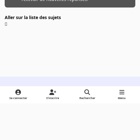
Aller sur la liste des sujets
Light Mode
Dark Mode
System Preference
Se connecter
S’inscrire
Rechercher
Menu
Langue
Cookies
Powered by
Invision Community