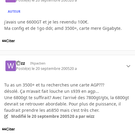
Posté(e)
le 20 septembre 2005
20 a
AUTEUR
j'avais une 6600GT et je les revendu 100€.
Ma config et de 1go ddr, amd 3500+, carte mere Gigabyte.
Citer
wizz
INpactien
Posté(e)
le 20 septembre 2005
20 a
Tu as un 3500+ et tu recherches une carte AGP???
désolé. Ça m'avait fait louche un s939 en agp...
Une 6800gt te suffirait? Avec l'arrivé des 7800gt/gtx, la 6800gt
devrait se retrouver abordable. Pour plus de puissance, il
faudrait prendre les ati850 mais c'est très cher.
Modifié
le 20 septembre 2005
20 a
par wizz
Citer