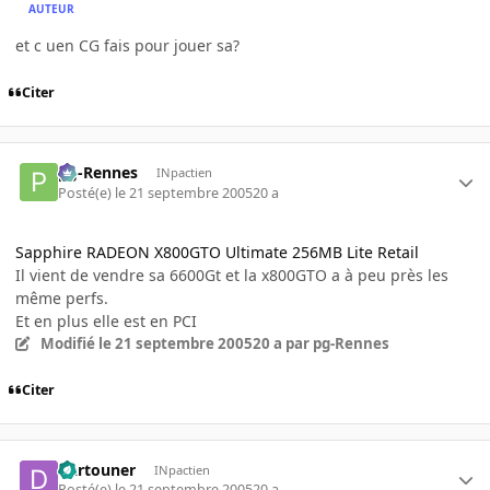
AUTEUR
et c uen CG fais pour jouer sa?
Citer
pg-Rennes
INpactien
Posté(e)
le 21 septembre 2005
20 a
Sapphire RADEON X800GTO Ultimate 256MB Lite Retail
Il vient de vendre sa 6600Gt et la x800GTO a à peu près les
même perfs.
Et en plus elle est en PCI
Modifié
le 21 septembre 2005
20 a
par pg-Rennes
Citer
Dartouner
INpactien
Posté(e)
le 21 septembre 2005
20 a