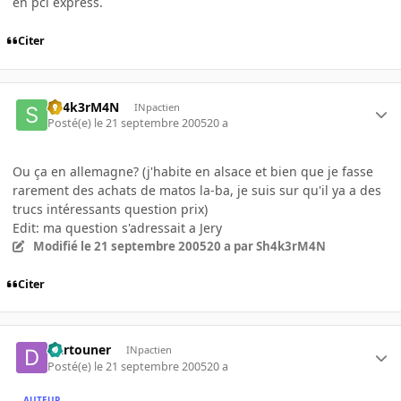
en pci express.
Citer
Sh4k3rM4N
INpactien
Posté(e)
le 21 septembre 2005
20 a
Ou ça en allemagne? (j'habite en alsace et bien que je fasse
rarement des achats de matos la-ba, je suis sur qu'il ya a des
trucs intéressants question prix)
Edit: ma question s'adressait a Jery
Modifié
le 21 septembre 2005
20 a
par Sh4k3rM4N
Citer
Dartouner
INpactien
Posté(e)
le 21 septembre 2005
20 a
AUTEUR