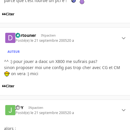
parce que c'est fourbe un pci e !
Citer
Dartouner
INpactien
Posté(e)
le 21 septembre 2005
20 a
AUTEUR
^^ :) pour jouer a daoc un X800 me sufirais pas?
sinon proposer moi une config pas trop cher avec CG et CM
on vera :) mici
Citer
JerY
INpactien
Posté(e)
le 21 septembre 2005
20 a
alors :