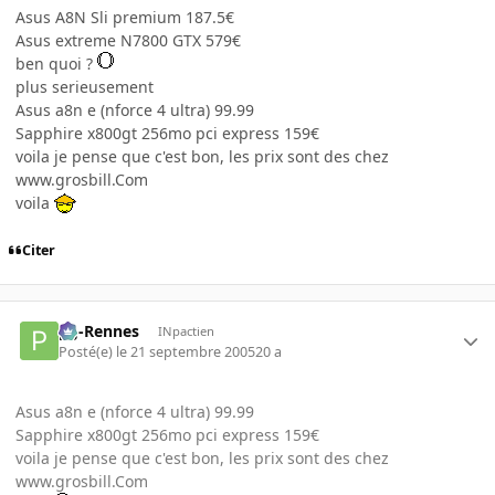
Asus A8N Sli premium 187.5€
Asus extreme N7800 GTX 579€
ben quoi ?
plus serieusement
Asus a8n e (nforce 4 ultra) 99.99
Sapphire x800gt 256mo pci express 159€
voila je pense que c'est bon, les prix sont des chez
www.grosbill.Com
voila
Citer
pg-Rennes
INpactien
Posté(e)
le 21 septembre 2005
20 a
Asus a8n e (nforce 4 ultra) 99.99
Sapphire x800gt 256mo pci express 159€
voila je pense que c'est bon, les prix sont des chez
www.grosbill.Com