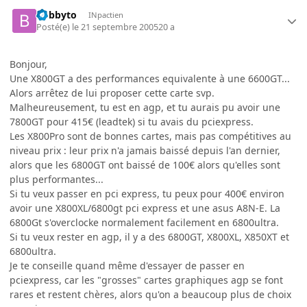
bobbyto
INpactien
Posté(e)
le 21 septembre 2005
20 a
Bonjour,
Une X800GT a des performances equivalente à une 6600GT...
Alors arrêtez de lui proposer cette carte svp.
Malheureusement, tu est en agp, et tu aurais pu avoir une
7800GT pour 415€ (leadtek) si tu avais du pciexpress.
Les X800Pro sont de bonnes cartes, mais pas compétitives au
niveau prix : leur prix n'a jamais baissé depuis l'an dernier,
alors que les 6800GT ont baissé de 100€ alors qu'elles sont
plus performantes...
Si tu veux passer en pci express, tu peux pour 400€ environ
avoir une X800XL/6800gt pci express et une asus A8N-E. La
6800Gt s'overclocke normalement facilement en 6800ultra.
Si tu veux rester en agp, il y a des 6800GT, X800XL, X850XT et
6800ultra.
Je te conseille quand même d'essayer de passer en
pciexpress, car les "grosses" cartes graphiques agp se font
rares et restent chères, alors qu'on a beaucoup plus de choix