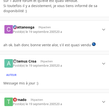
sur 1 autre forum et qu'elle est quasi vendue.
Si toutefois il y a desistement, je vous tiens informé de sa
disponibilité :)
chattanooga
INpactien
Posté(e)
le 19 septembre 2005
20 a
ah ok. bah donc bonne vente alor, s'il est quazi vendu
Artemus Croa
INpactien
Posté(e)
le 19 septembre 2005
20 a
AUTEUR
Message mis à jour :)
tornado
INpactien
Posté(e)
le 19 septembre 2005
20 a