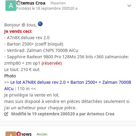
Artemus Croa
INpactien
Posté(e)
le 18 septembre 2005
20 a
Bonjour @ tous,
Je vends ceci:
- A7n8X deluxe rev 2.0
- Barton 2500+ (coeff bloqué)
- Ventirad: Zalman CNPS 7000B AlCu
- Sapphire Radeon 9800 Pro 128Mo 256 bits r360 zalmanisée:
zmhp80 + zm op1
(réservée)
Le tout: 210 € out
Photo
>>
Le lot A7N8X deluxe rev 2.0 + Barton 2500+ + Zalman 7000B
AlCu :
110 in <<
Je privilégie la vente en lot.
mais suis disposé à vendre en pièces détachées seulement si
j'ai un acheteur pour chaque pièce.
Modifié
le 19 septembre 2005
20 a
par Artemus Croa
arnows
Ancien