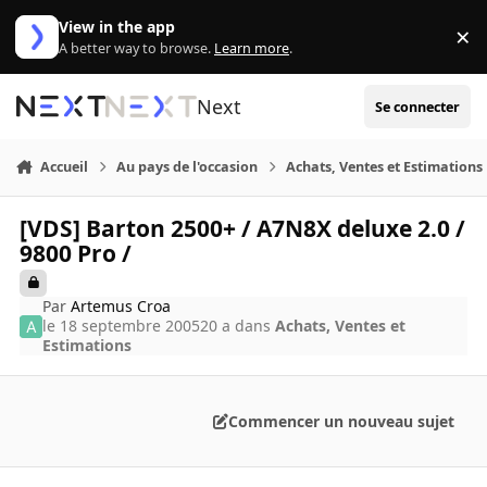
Aller au contenu
View in the app
×
Di
A better way to browse.
Learn more
.
Next
Se connecter
Accueil
Au pays de l'occasion
Achats, Ventes et Estimations
[VDS] Barton 2500+ / A7N8X deluxe 2.0 /
9800 Pro /
Par
Artemus Croa
le 18 septembre 2005
20 a
dans
Achats, Ventes et
Estimations
Commencer un nouveau sujet