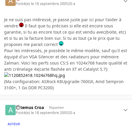
Posté(e)
le 18 septembre 2005
20 a
Je ne suis pas intéressé, je passe juste par ici pour t'aider à
vendre
Il faut que tu précises si elle est encore sous
garantie, si tu as encore tout ce qui est vendu avec(boite, etc)
et si tu as la facture bien sur. Si tu as tout ça le prix que tu
proposes me parait correct
Pour les intéressés, je possède le même modèle, sauf qu'il est
équipé d'un VGA Silencer et des radiateurs pour mémoire
Zalman. Voici les perfs sous CS:S en 1024x768 haute qualité et
anti crénelage 4x(carte flashée en XT et Catalyst 5.7):
(Ma configuration: ASRock K8Upgrade-760GX, Amd Sempron
3100+, 1 Go DDR PC3200)
Artemus Croa
INpactien
Posté(e)
le 18 septembre 2005
20 a
AUTEUR