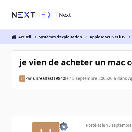
Aller au contenu
Next
Accueil
Systèmes d'exploitation
Apple MacOS et iOS
je vien de acheter un mac 
Par
unrealfast19840
le 13 septembre 2005
20 a
dans
A
Posté(e)
le 13 septembre