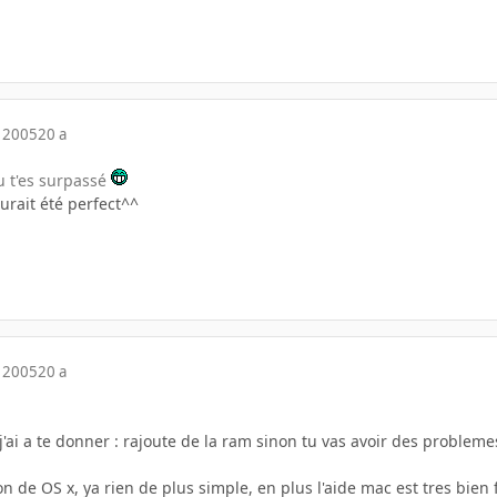
 2005
20 a
tu t'es surpassé
urait été perfect^^
 2005
20 a
j'ai a te donner : rajoute de la ram sinon tu vas avoir des problemes
ion de OS x, ya rien de plus simple, en plus l'aide mac est tres bien f