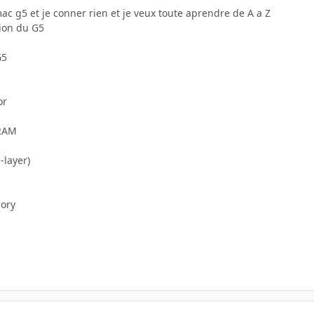
ac g5 et je conner rien et je veux toute aprendre de A a Z
sion du G5
G5
or
DRAM
-layer)
ory