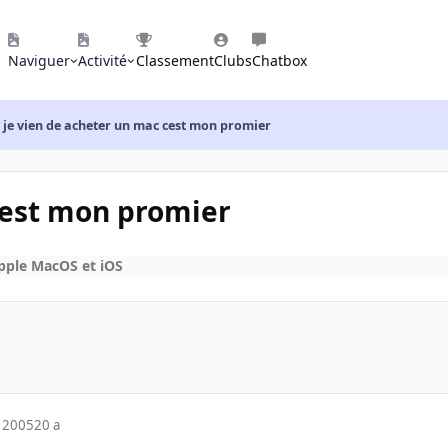
Naviguer
Activité
Classement
Clubs
Chatbox
je vien de acheter un mac cest mon promier
cest mon promier
pple MacOS et iOS
 2005
20 a