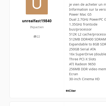
je vien de acheter un m
Information sur la ver
Power Mac G5
Dual 2.7GHz PowerPC 
unrealfast19840
1.35GHz frontside
INpactien
bus/processor
512K L2 cache/process
22
messages
512MB DDR400 SDRAM
Expandable to 8GB S
250GB Serial ATA
16x SuperDrive (double
Three PCI-X Slots
ATI Radeon 9650
256MB DDR video mem
Ecran
30-inch Cinema HD
Citer