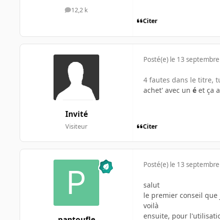
12,2 k
messages
Citer
Posté(e)
le 13 septembre
4 fautes dans le titre, 
achet' avec un
é
et ça a
Invité
Citer
Visiteur
Posté(e)
le 13 septembre
salut
le premier conseil que 
voilà
ensuite, pour l'utilisat
pantoufle