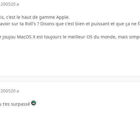
 2005
20 a
is, c'est le haut de gamme Apple.
voir sur ta Roll's ? Disons que c'est bien et puissant et que ça ne f
de joujou MacOS X est toujours le meilleur OS du monde, mais simp
 2005
20 a
tu t'es surpassé