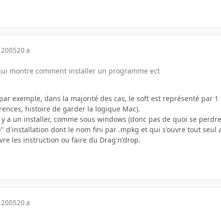
 2005
20 a
 qui montre comment installer un programme ect
ar exemple, dans la majorité des cas, le soft est représenté par 1 fi
rences, histoire de garder la logique Mac).
l y a un installer, comme sous windows (donc pas de quoi se perdre
e" d'installation dont le nom fini par .mpkg et qui s'ouvre tout seul a
vre les instruction ou faire du Drag'n'drop.
 2005
20 a