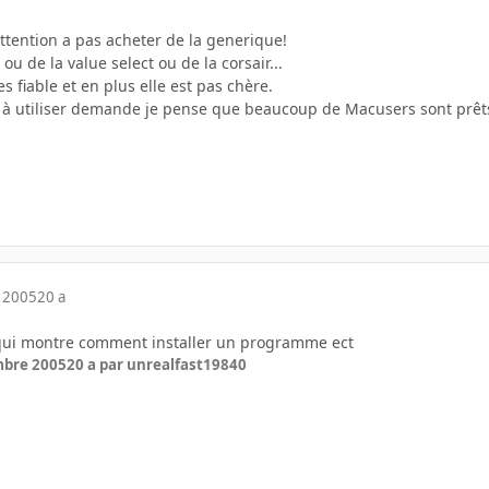
attention a pas acheter de la generique!
u de la value select ou de la corsair...
s fiable et en plus elle est pas chère.
ts à utiliser demande je pense que beaucoup de Macusers sont prêts
 2005
20 a
 qui montre comment installer un programme ect
mbre 2005
20 a
par unrealfast19840