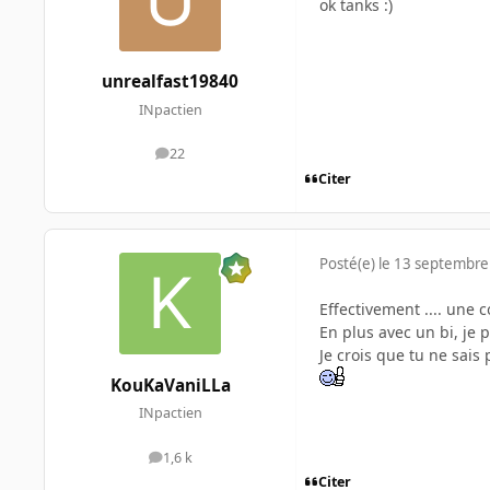
ok tanks :)
unrealfast19840
INpactien
22
messages
Citer
Posté(e)
le 13 septembre
Effectivement .... une c
En plus avec un bi, je 
Je crois que tu ne sais
KouKaVaniLLa
INpactien
1,6 k
messages
Citer