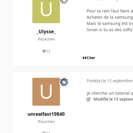
Pour la ram faut faire 
Achetes de la samsung o
Mais la samsung est tre
Sinon si tu as des sof
_Ulysse_
INpactien
13
messages
Citer
Posté(e)
le 13 septembre
je cherche un tutorial
Modifié
le 13 septe
unrealfast19840
INpactien