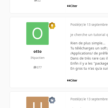
22
messages
Citer
Posté(e)
le 13 septembre
je cherche un tutorial
Rien de plus simple...
Tu télécharges un soft p
otto
/Applications/ de préfé
INpactien
Dans de très rare cas i
Enfin il y a les "packag
377
En gros tu n'as qu'a sui
messages
Citer
Posté(e)
le 13 septembre