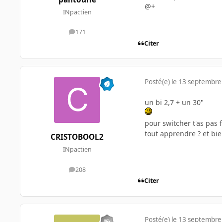
@+
INpactien
171
messages
Citer
Posté(e)
le 13 septembre
un bi 2,7 + un 30"
pour switcher t'as pas 
tout apprendre ? et bie
CRISTOBOOL2
INpactien
208
messages
Citer
Posté(e)
le 13 septembre