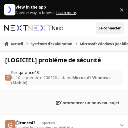
Aller au contenu
View in the app
×
Di
A better way to browse.
Learn more
.
Next
Se connecter
Accueil
Systèmes d'exploitation
Microsoft Windows (Mobile
[LOGICIEL] probléme de sécurité
Par
garance43
le 10 septembre 2005
20 a
dans
Microsoft Windows
(Mobile)
Commencer un nouveau sujet
garance43
INpactien
Posté(e)
le 10 septembre 2005
20 a