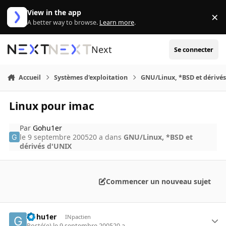
Aller au contenu
View in the app
×
Di
A better way to browse.
Learn more
.
Next
Se connecter
Accueil
Systèmes d'exploitation
GNU/Linux, *BSD et dérivé
Linux pour imac
Par
Gohu1er
le 9 septembre 2005
20 a
dans
GNU/Linux, *BSD et
dérivés d'UNIX
Commencer un nouveau sujet
Gohu1er
INpactien
Posté(e)
le 9 septembre 2005
20 a