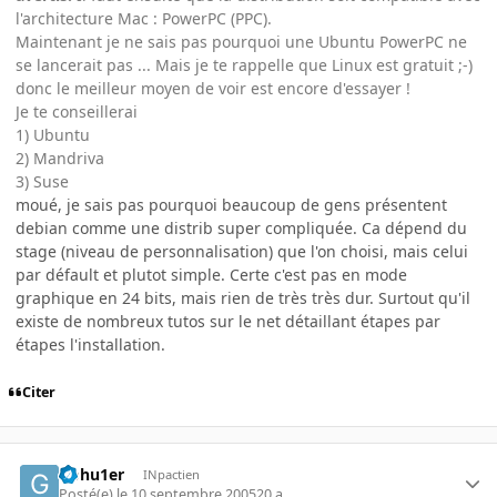
l'architecture Mac : PowerPC (PPC).
Maintenant je ne sais pas pourquoi une Ubuntu PowerPC ne
se lancerait pas ... Mais je te rappelle que Linux est gratuit ;-)
donc le meilleur moyen de voir est encore d'essayer !
Je te conseillerai
1) Ubuntu
2) Mandriva
3) Suse
moué, je sais pas pourquoi beaucoup de gens présentent
debian comme une distrib super compliquée. Ca dépend du
stage (niveau de personnalisation) que l'on choisi, mais celui
par défault et plutot simple. Certe c'est pas en mode
graphique en 24 bits, mais rien de très très dur. Surtout qu'il
existe de nombreux tutos sur le net détaillant étapes par
étapes l'installation.
Citer
Gohu1er
INpactien
Posté(e)
le 10 septembre 2005
20 a