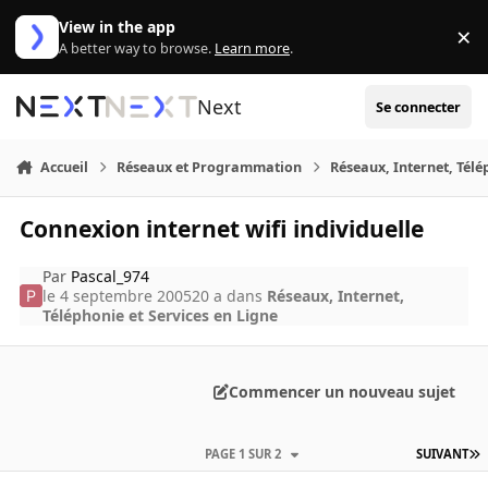
Aller au contenu
View in the app
×
Di
A better way to browse.
Learn more
.
Next
Se connecter
Accueil
Réseaux et Programmation
Réseaux, Internet, Télé
Connexion internet wifi individuelle
Par
Pascal_974
le 4 septembre 2005
20 a
dans
Réseaux, Internet,
Téléphonie et Services en Ligne
Commencer un nouveau sujet
PAGE 1 SUR 2
SUIVANT