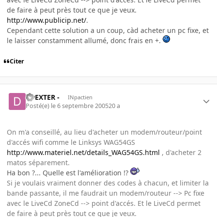
de faire à peut près tout ce que je veux.
http://www.publicip.net/
.
Cependant cette solution a un coup, càd acheter un pc fixe, et
le laisser constamment allumé, donc frais en +.
Citer
- DEXTER -
INpactien
Posté(e)
le 6 septembre 2005
20 a
On m'a conseillé, au lieu d'acheter un modem/routeur/point
d'accés wifi comme le Linksys WAG54GS
http://www.materiel.net/details_WAG54GS.html
, d'acheter 2
matos séparement.
Ha bon ?... Quelle est l'amélioration !?
Si je voulais vraiment donner des codes à chacun, et limiter la
bande passante, il me faudrait un modem/routeur --> Pc fixe
avec le LiveCd ZoneCd --> point d'accés. Et le LiveCd permet
de faire à peut près tout ce que je veux.