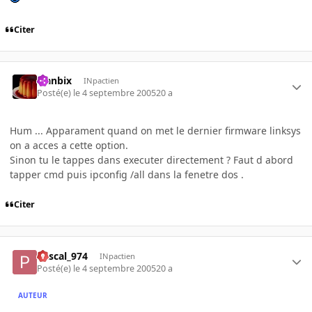
Citer
Flanbix
INpactien
Posté(e)
le 4 septembre 2005
20 a
Hum ... Apparament quand on met le dernier firmware linksys
on a acces a cette option.
Sinon tu le tappes dans executer directement ? Faut d abord
tapper cmd puis ipconfig /all dans la fenetre dos .
Citer
Pascal_974
INpactien
Posté(e)
le 4 septembre 2005
20 a
AUTEUR