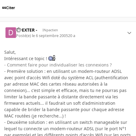
Citer
- DEXTER -
INpactien
Posté(e)
le 6 septembre 2005
20 a
Salut,
Intéressant ce topic !
- Comment faire pour individualiser les connexions ?
- Première solution : en utilisant un modem-routeur ADSL
avec point d'accès Wifi doté du système ACL (authentification
par adresse MAC des cartes réseau autorisées à la
connexion)... c'est simple et efficace, mais tu ne pourras pas
limiter la bande passante à distante directement via les
firmwares actuels... il faudrait un soft d'administration
capable de brider la bande passante pour chaque adresse
MAC routées (je recherche...) !
- Deuxième solution : en utilisant un switch manageable sur
lequel tu connecte un modem-routeur ADSL (sur le port N°1
par exemple) et les différents points d'accès Wifi (sur les ports