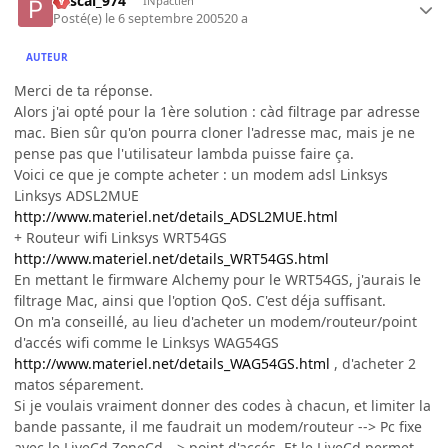
Pascal_974
INpactien
Posté(e)
le 6 septembre 2005
20 a
AUTEUR
Merci de ta réponse.
Alors j'ai opté pour la 1ère solution : càd filtrage par adresse
mac. Bien sûr qu'on pourra cloner l'adresse mac, mais je ne
pense pas que l'utilisateur lambda puisse faire ça.
Voici ce que je compte acheter : un modem adsl Linksys
Linksys ADSL2MUE
http://www.materiel.net/details_ADSL2MUE.html
+ Routeur wifi Linksys WRT54GS
http://www.materiel.net/details_WRT54GS.html
En mettant le firmware Alchemy pour le WRT54GS, j'aurais le
filtrage Mac, ainsi que l'option QoS. C'est déja suffisant.
On m'a conseillé, au lieu d'acheter un modem/routeur/point
d'accés wifi comme le Linksys WAG54GS
http://www.materiel.net/details_WAG54GS.html
, d'acheter 2
matos séparement.
Si je voulais vraiment donner des codes à chacun, et limiter la
bande passante, il me faudrait un modem/routeur --> Pc fixe
avec le LiveCd ZoneCd --> point d'accés. Et le LiveCd permet